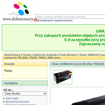
Wyszukiwanie zaawansowane
UWA
Przy zakupach produktów objętych pro
0 zł za wysyłkę przy pr
Zapraszamy na
DobreTonery
»
Tonery i bębny do drukarek
»
Toner Brother
»
Toner JetWorld Czar
zamiennik TN-2220, TN420, TN450, 3000 stron
Koszyk
Toner JetWorld Czarny Brother TN2220 
Pusty
Kategorie
Idź do...
AGD małe
Akcesoria biurowe