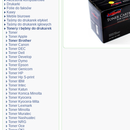
Akcesoria komputerowe
Drukarki
Folie do faksów
Kawy
Meble biurowe
Taśmy do drukarek etykiet
Taśmy do drukarek igłowych
Tonery i bębny do drukarek
Toner
Toner Apple
Toner Brother
Toner Canon
Toner JetWorld Czarny B
Toner DEC
TN-2220, TN420, TN450, 
Toner Dell
Toner Develop
Toner Dymo
Toner Epson
Toner Genicom
Toner HP
Toner Hp S-print
Toner IBM
Toner Intec
Toner Katun
Toner Konica Minolta
Toner Kyocera
Toner Kyocera-Mita
Toner Lexmark
Toner Minolta
Toner Muratec
Toner Nashuatec
Toner NRG
Toner Oce