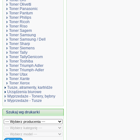
Toner OKI
Toner Olivetti
Toner Panasonic
Toner Pantum
Toner Philips
Toner Ricoh
Toner Riso
Toner Sagem
Toner Samsung
Toner Samsung / Dell
Toner Sharp
Toner Siemens
Toner Tally
Toner TallyGenicom
Toner Toshiba
Toner Triumph Adler
Toner Triumph-Adler
Toner Utax
Toner Xante
Toner Xerox
Tusze, atramenty, kartridże
Urządzenia biurowe
Wyprzedaże - Tonery, bębny
Wyprzedaże - Tusze
Szukaj wg drukarki