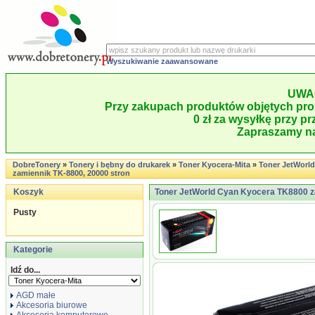
Wyszukiwanie zaawansowane
UWA
Przy zakupach produktów objętych pro
0 zł za wysyłkę przy pr
Zapraszamy na
DobreTonery
»
Tonery i bębny do drukarek
»
Toner Kyocera-Mita
»
Toner JetWorl
zamiennik TK-8800, 20000 stron
Koszyk
Toner JetWorld Cyan Kyocera TK8800 z
Pusty
Kategorie
Idź do...
AGD małe
Akcesoria biurowe