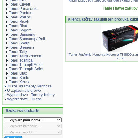
Toner OKI
Kliknij tutaj, żeby zapytać obsługę sklepu o
Toner Olivetti
Tanie i łatwe zakupy
Toner Panasonic
Toner Pantum
Toner Philips
Klienci, którzy zakupili ten produkt, kupi
Toner Ricoh
Toner Riso
Toner Sagem
Toner Samsung
Toner Samsung / Dell
Toner Sharp
Toner Siemens
Toner Tally
Toner JetWorld Magenta Kyocera TK8800 zam
Toner TallyGenicom
stron
Toner Toshiba
Toner Triumph Adler
Toner Triumph-Adler
Toner Utax
Toner Xante
Toner Xerox
Tusze, atramenty, kartridże
Urządzenia biurowe
Wyprzedaże - Tonery, bębny
Wyprzedaże - Tusze
Szukaj wg drukarki