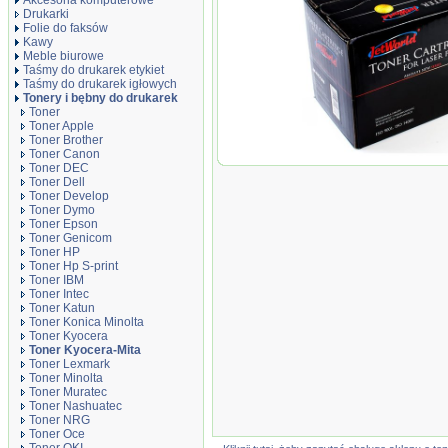
Akcesoria komputerowe
Drukarki
Folie do faksów
Kawy
Meble biurowe
Taśmy do drukarek etykiet
Taśmy do drukarek igłowych
Tonery i bębny do drukarek
Toner
Toner Apple
Toner Brother
Toner Canon
Toner JetWorld Cyan Kyo
Toner DEC
TK-8800, 20000 stron
Toner Dell
Toner Develop
Toner Dymo
Toner Epson
Toner Genicom
Toner HP
Toner Hp S-print
Toner IBM
Toner Intec
Toner Katun
Toner Konica Minolta
Toner Kyocera
Toner Kyocera-Mita
Toner Lexmark
Toner Minolta
Toner Muratec
Toner Nashuatec
Toner NRG
Toner Oce