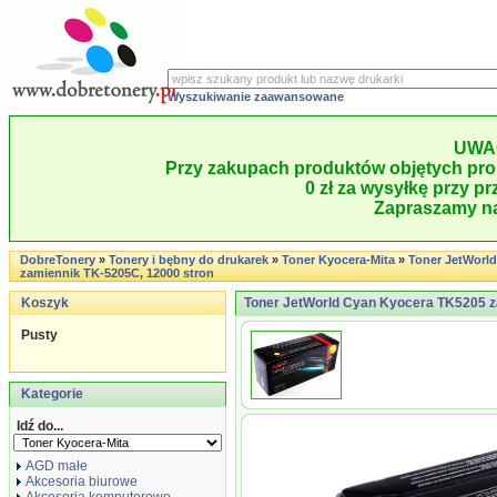
Wyszukiwanie zaawansowane
UWA
Przy zakupach produktów objętych pro
0 zł za wysyłkę przy pr
Zapraszamy na
DobreTonery
»
Tonery i bębny do drukarek
»
Toner Kyocera-Mita
»
Toner JetWorl
zamiennik TK-5205C, 12000 stron
Koszyk
Toner JetWorld Cyan Kyocera TK5205 z
Pusty
Kategorie
Idź do...
AGD małe
Akcesoria biurowe