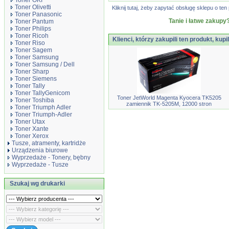
Toner OKI
Toner Olivetti
Kliknij tutaj, żeby zapytać obsługę sklepu o 
Toner Panasonic
Tanie i łatwe zakupy?
Toner Pantum
Toner Philips
Toner Ricoh
Klienci, którzy zakupili ten produkt, kupi
Toner Riso
Toner Sagem
Toner Samsung
Toner Samsung / Dell
Toner Sharp
Toner Siemens
Toner Tally
Toner TallyGenicom
Toner JetWorld Magenta Kyocera TK5205
Toner Toshiba
zamiennik TK-5205M, 12000 stron
Toner Triumph Adler
Toner Triumph-Adler
Toner Utax
Toner Xante
Toner Xerox
Tusze, atramenty, kartridże
Urządzenia biurowe
Wyprzedaże - Tonery, bębny
Wyprzedaże - Tusze
Szukaj wg drukarki