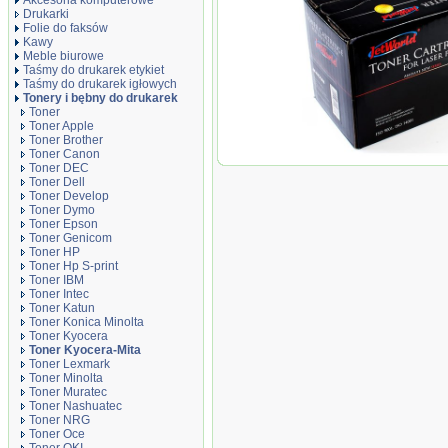
Akcesoria komputerowe
Drukarki
Folie do faksów
Kawy
Meble biurowe
Taśmy do drukarek etykiet
Taśmy do drukarek igłowych
Tonery i bębny do drukarek
Toner
Toner Apple
Toner Brother
Toner Canon
Toner JetWorld Cyan Kyo
Toner DEC
TK-5205C, 12000 stron
Toner Dell
Toner Develop
Toner Dymo
Toner Epson
Toner Genicom
Toner HP
Toner Hp S-print
Toner IBM
Toner Intec
Toner Katun
Toner Konica Minolta
Toner Kyocera
Toner Kyocera-Mita
Toner Lexmark
Toner Minolta
Toner Muratec
Toner Nashuatec
Toner NRG
Toner Oce