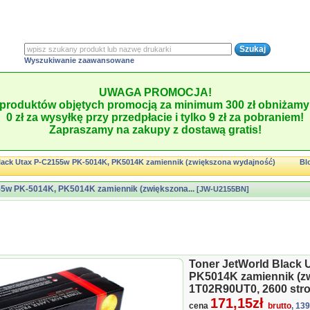
Wyszukiwanie zaawansowane
UWAGA PROMOCJA!
produktów objętych promocją za minimum 300 zł obniżamy 
0 zł za wysyłkę przy przedpłacie i tylko 9 zł za pobraniem!
Zapraszamy na zakupy z dostawą gratis!
lack Utax P-C2155w PK-5014K, PK5014K zamiennik (zwiększona wydajność)
Bl
55w PK-5014K, PK5014K zamiennik (zwiększona...
[JW-U2155BN]
Toner JetWorld Black 
PK5014K zamiennik (z
1T02R90UT0, 2600 str
171,15zł
cena
brutto
, 13