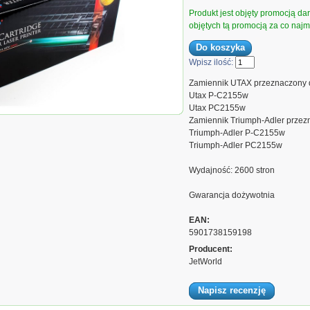
Produkt jest objęty promocją d
objętych tą promocją za co najmn
Wpisz ilość:
Zamiennik UTAX przeznaczony 
Utax P-C2155w
Utax PC2155w
ck Utax P-C2155w PK-5014K,
Zamiennik Triumph-Adler przez
(zwiększona wydajność) ...
Triumph-Adler P-C2155w
Triumph-Adler PC2155w
Wydajność: 2600 stron
Gwarancja dożywotnia
EAN:
5901738159198
Producent:
JetWorld
Napisz recenzję