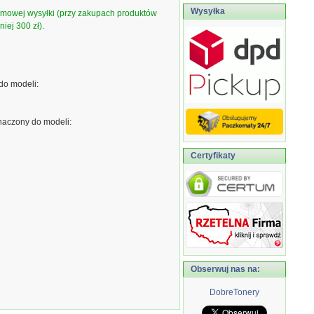
Wysyłka
armowej wysyłki (przy zakupach produktów
iej 300 zł).
do modeli:
naczony do modeli:
Certyfikaty
Obserwuj nas na:
DobreTonery