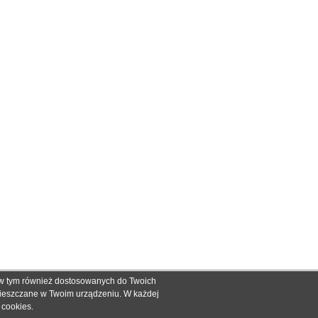
, w tym również dostosowanych do Twoich
ch informacyjnych dla określenia kompatybilności produktów.
mieszczane w Twoim urządzeniu. W każdej
dnak nie mogą być podstawą roszczeń.
e cookies
.
zakupie.