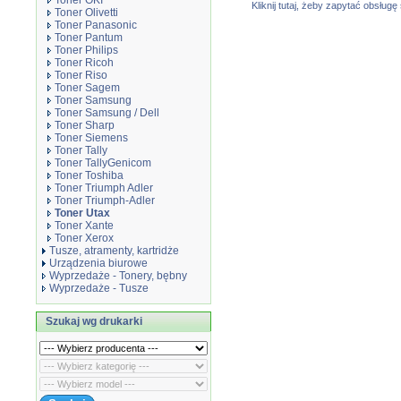
Toner OKI
Kliknij tutaj, żeby zapytać obsłu
Toner Olivetti
Toner Panasonic
Toner Pantum
Toner Philips
Toner Ricoh
Toner Riso
Toner Sagem
Toner Samsung
Toner Samsung / Dell
Toner Sharp
Toner Siemens
Toner Tally
Toner TallyGenicom
Toner Toshiba
Toner Triumph Adler
Toner Triumph-Adler
Toner Utax
Toner Xante
Toner Xerox
Tusze, atramenty, kartridże
Urządzenia biurowe
Wyprzedaże - Tonery, bębny
Wyprzedaże - Tusze
Szukaj wg drukarki