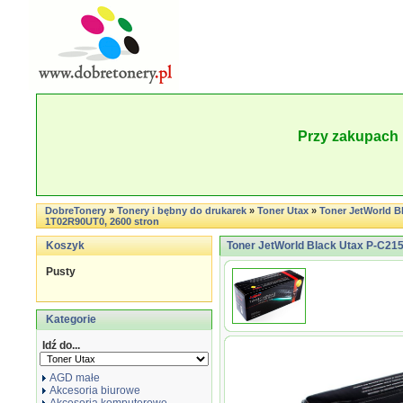
Przy zakupach 
DobreTonery
»
Tonery i bębny do drukarek
»
Toner Utax
»
Toner JetWorld B
1T02R90UT0, 2600 stron
Koszyk
Toner JetWorld Black Utax P-C21
Pusty
Kategorie
Idź do...
AGD małe
Akcesoria biurowe