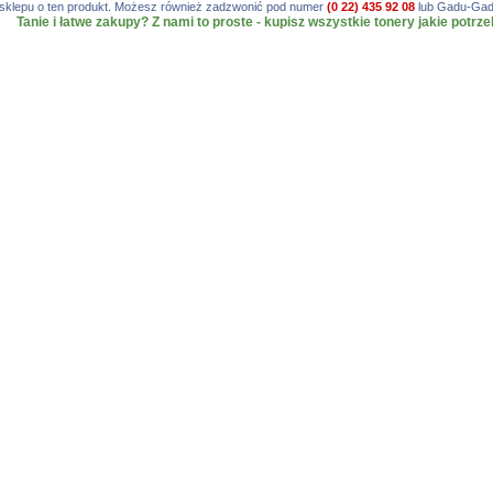
gę sklepu o ten produkt. Możesz również zadzwonić pod numer
(0 22) 435 92 08
lub Gadu-Gadu
Tanie i łatwe zakupy? Z nami to proste - kupisz wszystkie tonery jakie potrze