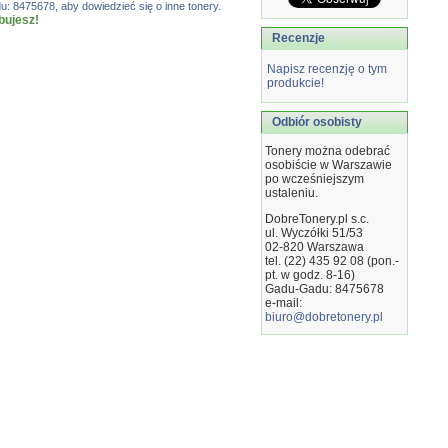
: 8475678, aby dowiedzieć się o inne tonery.
bujesz!
Recenzje
Napisz recenzję o tym
produkcie!
Odbiór osobisty
Tonery można odebrać
osobiście w Warszawie
po wcześniejszym
ustaleniu.
DobreTonery.pl s.c.
ul. Wyczółki 51/53
02-820
Warszawa
tel. (22) 435 92 08 (pon.-
pt. w godz. 8-16)
Gadu-Gadu: 8475678
e-mail:
biuro@dobretonery.pl