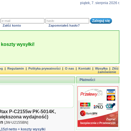
piątek, 7. sierpnia 2026 r.
Załóż konto
Zapomniałeś hasło?
koszty wysyłki!
og
|
Regulamin
|
Polityka prywatności
|
O nas
|
Kontakt
|
Wysyłka
|
Złóż
zamówienie
Płatności
Utax P-C2155w PK-5014K,
większona wydajność)
on
[JW-U2155BN]
9,15zł netto
+ koszty wysyłki