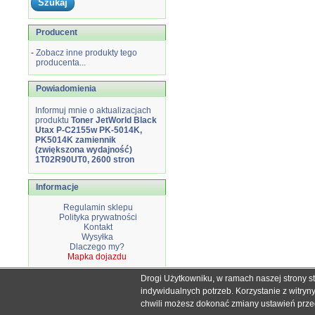
Producent
-
Zobacz inne produkty tego
producenta...
Powiadomienia
Informuj mnie o aktualizacjach
produktu
Toner JetWorld Black
Utax P-C2155w PK-5014K,
PK5014K zamiennik
(zwiększona wydajność)
1T02R90UT0, 2600 stron
Informacje
Regulamin sklepu
Polityka prywatności
Kontakt
Wysyłka
Dlaczego my?
Mapka dojazdu
Drogi Użytkowniku, w ramach naszej strony s
Wszystkie nazwy i znaki handlowe użyte na stronie sklepu d
indywidualnych potrzeb. Korzystanie z witry
Mimo dołożenia wszelkich starań nie
chwili możesz dokonać zmiany ustawień przegl
W przyp