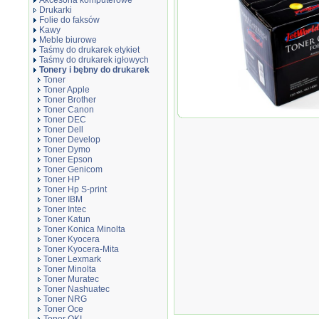
Akcesoria komputerowe
Drukarki
Folie do faksów
Kawy
Meble biurowe
Taśmy do drukarek etykiet
Taśmy do drukarek igłowych
Tonery i bębny do drukarek
Toner
Toner Apple
Toner Brother
Toner Canon
Toner JetWorld Bla
Toner DEC
PK5014K zamiennik 
Toner Dell
Toner Develop
Toner Dymo
Toner Epson
Toner Genicom
Toner HP
Toner Hp S-print
Toner IBM
Toner Intec
Toner Katun
Toner Konica Minolta
Toner Kyocera
Toner Kyocera-Mita
Toner Lexmark
Toner Minolta
Toner Muratec
Toner Nashuatec
Toner NRG
Toner Oce