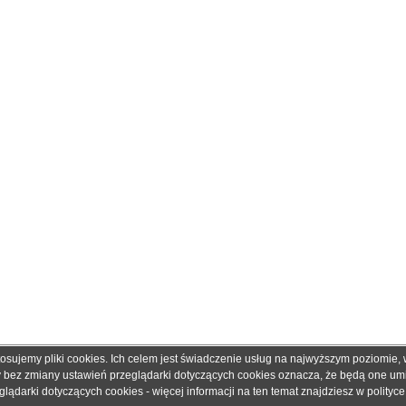
tosujemy pliki cookies. Ich celem jest świadczenie usług na najwyższym poziomie
obretonery.pl są znakami zastrzeżonymi dla ich właścicieli i zostały użyte wyłącznie w cela
ny bez zmiany ustawień przeglądarki dotyczących cookies oznacza, że będą one u
 gwarantujemy, że publikowane dane techniczne nie zawierają braków lub błędów, które je
ądarki dotyczących cookies - więcej informacji na ten temat znajdziesz w
polityc
adku jakichkolwiek wątpliwości prosimy o kontakt z handlowcem przed podjęciem decyzji o 