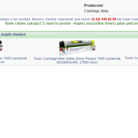
Producent:
Cartridge Web
gę sklepu o ten produkt. Możesz również zadzwonić pod numer
(0 22) 435 92 08
lub Gadu-Gadu
Tanie i łatwe zakupy? Z nami to proste - kupisz wszystkie tonery jakie potrze
, kupili również:
Toner Ca
er 7500 zamiennik
Toner Cartridge Web Yellow Xerox Phaser 7500 zamiennik
ron
00106R01445, 17800 stron