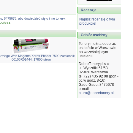
Recenzje
: 8475678, aby dowiedzieć się o inne tonery.
Napisz recenzję o tym
bujesz!
produkcie!
Odbiór osobisty
Tonery można odebrać
osobiście w Warszawie
po wcześniejszym
rtridge Web Magenta Xerox Phaser 7500 zamiennik
ustaleniu.
00106R01444, 17800 stron
DobreTonery.pl s.c.
ul. Wyczółki 51/53
02-820
Warszawa
tel. (22) 435 92 08 (pon.-
pt. w godz. 8-16)
Gadu-Gadu: 8475678
e-mail:
biuro@dobretonery.pl