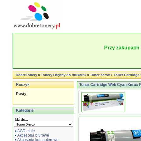
Przy zakupach 
DobreTonery
»
Tonery i bębny do drukarek
»
Toner Xerox
»
Toner Cartridge
Koszyk
Toner Cartridge Web Cyan Xerox 
Pusty
Kategorie
Idź do...
AGD małe
Akcesoria biurowe
Akcesoria komputerowe