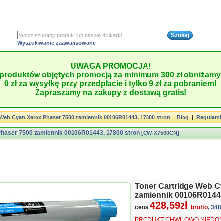
Wyszukiwanie zaawansowane
UWAGA PROMOCJA!
produktów objętych promocją za minimum 300 zł obniżamy 
0 zł za wysyłkę przy przedpłacie i tylko 9 zł za pobraniem!
Zapraszamy na zakupy z dostawą gratis!
 Web Cyan Xerox Phaser 7500 zamiennik 00106R01443, 17800 stron
Blog
|
Regulam
Phaser 7500 zamiennik 00106R01443, 17800 stron
[CW-X7500CN]
Toner Cartridge Web C
zamiennik 00106R01443
428,59zł
cena
brutto
, 34
PRODUKT CHWILOWO NIEDOS