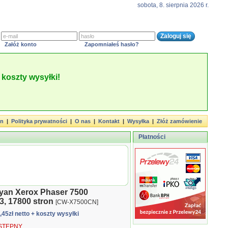
sobota, 8. sierpnia 2026 r.
Załóż konto
Zapomniałeś hasło?
koszty wysyłki!
in
|
Polityka prywatności
|
O nas
|
Kontakt
|
Wysyłka
|
Złóż zamówienie
Płatności
yan Xerox Phaser 7500
, 17800 stron
[CW-X7500CN]
8,45zł netto
+ koszty wysyłki
TĘPNY.