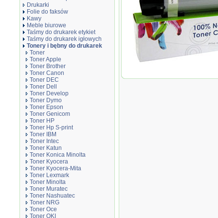
Drukarki
Folie do faksów
Kawy
Meble biurowe
Taśmy do drukarek etykiet
Taśmy do drukarek igłowych
Tonery i bębny do drukarek
Toner
Toner Apple
Toner Brother
Toner Cartridge Web Cyan Xer
Toner Canon
17800 stron
Toner DEC
Toner Dell
Toner Develop
Toner Dymo
Toner Epson
Toner Genicom
Toner HP
Toner Hp S-print
Toner IBM
Toner Intec
Toner Katun
Toner Konica Minolta
Toner Kyocera
Toner Kyocera-Mita
Toner Lexmark
Toner Minolta
Toner Muratec
Toner Nashuatec
Toner NRG
Toner Oce
Toner OKI