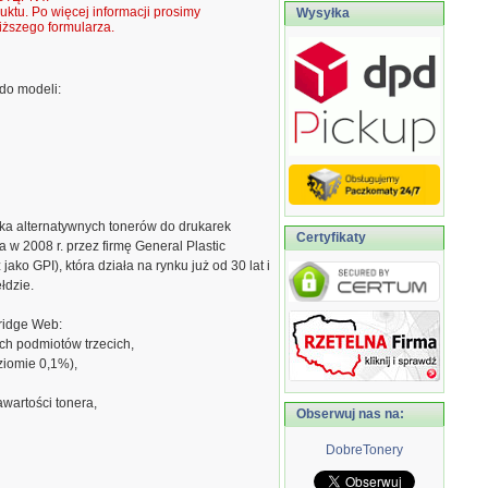
ktu. Po więcej informacji prosimy
Wysyłka
ższego formularza.
do modeli:
ka alternatywnych tonerów do drukarek
Certyfikaty
w 2008 r. przez firmę General Plastic
jako GPI), która działa na rynku już od 30 lat i
łdzie.
ridge Web:
ch podmiotów trzecich,
ziomie 0,1%),
awartości tonera,
Obserwuj nas na:
DobreTonery