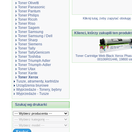
Toner Olivetti
Toner Panasonic
Toner Pantum
Toner Philips
Kliknij tutaj, żeby zapytać obsłu
Toner Ricoh
Toner Riso
Toner Sagem
Toner Samsung
Klienci, którzy zakupili ten produkt
Toner Samsung / Dell
Toner Sharp
Toner Siemens
Toner Tally
Toner TallyGenicom
Toner Cartridge Web Black Xerox Phas
Toner Toshiba
00106R01446, 19800 st
Toner Triumph Adler
Toner Triumph-Adler
Toner Utax
Toner Xante
Toner Xerox
Tusze, atramenty, kartridże
Urządzenia biurowe
Wyprzedaże - Tonery, bębny
Wyprzedaże - Tusze
Szukaj wg drukarki