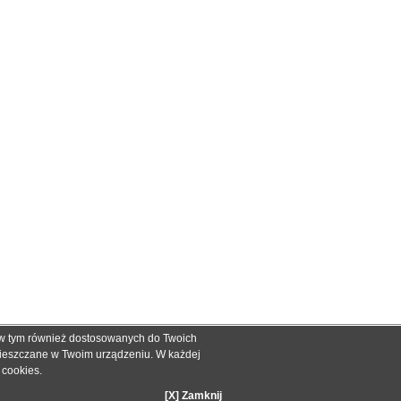
, w tym również dostosowanych do Twoich
ch informacyjnych dla określenia kompatybilności produktów.
mieszczane w Twoim urządzeniu. W każdej
dnak nie mogą być podstawą roszczeń.
e cookies
.
zakupie.
[X] Zamknij