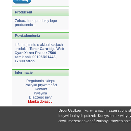
Producent
-
Zobacz inne produkty tego
producenta...
Powiadomienia
Informuj mnie o aktualizacjach
produktu
Toner Cartridge Web
Cyan Xerox Phaser 7500
zamiennik 00106R01443,
17800 stron
Informacje
Regulamin sklepu
Polityka prywatności
Kontakt
Wysyłka
Dlaczego my?
Mapka dojazdu
Drogi Użytkowniku, w ramach naszej strony s
Wszystkie nazwy i znaki handlowe użyte na stronie sklepu d
indywidualnych potrzeb. Korzystanie z witry
Mimo dołożenia wszelkich starań nie
chwili możesz dokonać zmiany ustawień przegl
W przyp