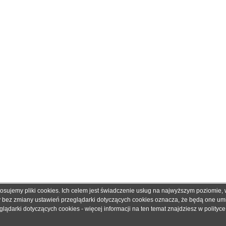
tosujemy pliki cookies. Ich celem jest świadczenie usług na najwyższym poziomie
obretonery.pl są znakami zastrzeżonymi dla ich właścicieli i zostały użyte wyłącznie w cela
ny bez zmiany ustawień przeglądarki dotyczących cookies oznacza, że będą one u
 gwarantujemy, że publikowane dane techniczne nie zawierają braków lub błędów, które je
ądarki dotyczących cookies - więcej informacji na ten temat znajdziesz w
polityc
adku jakichkolwiek wątpliwości prosimy o kontakt z handlowcem przed podjęciem decyzji o 
© 2006 - 2019. Sklep z tonerami
dobretonery.pl