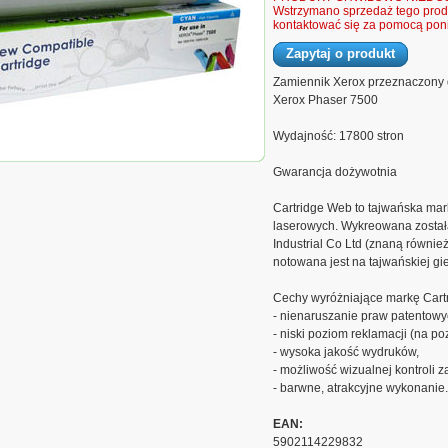
Wstrzymano sprzedaż tego produ
kontaktować się za pomocą poni
Zapytaj o produkt
Zamiennik Xerox przeznaczony 
Xerox Phaser 7500
Wydajność: 17800 stron
ox Phaser 7500 zamiennik 00106R01443,
Gwarancja dożywotnia
Cartridge Web to tajwańska mar
laserowych. Wykreowana została 
Industrial Co Ltd (znaną również 
notowana jest na tajwańskiej gie
Cechy wyróżniające markę Cart
- nienaruszanie praw patentowy
- niski poziom reklamacji (na po
- wysoka jakość wydruków,
- możliwość wizualnej kontroli z
- barwne, atrakcyjne wykonanie.
EAN:
5902114229832