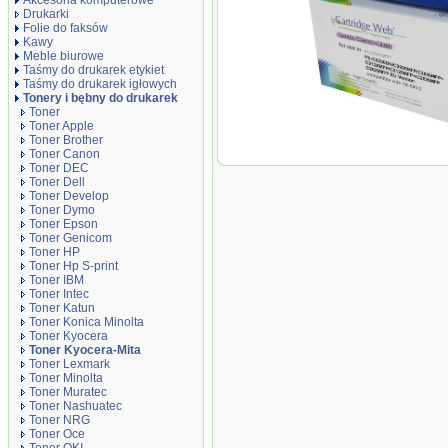
Akcesoria komputerowe
Drukarki
Folie do faksów
Kawy
Meble biurowe
Taśmy do drukarek etykiet
Taśmy do drukarek igłowych
Tonery i bębny do drukarek
Toner
Toner Apple
Toner Brother
Toner Canon
Toner Cartridge Web C
Toner DEC
zamiennik TK-590C, 500
Toner Dell
Toner Develop
Toner Dymo
Toner Epson
Toner Genicom
Toner HP
Toner Hp S-print
Toner IBM
Toner Intec
Toner Katun
Toner Konica Minolta
Toner Kyocera
Toner Kyocera-Mita
Toner Lexmark
Toner Minolta
Toner Muratec
Toner Nashuatec
Toner NRG
Toner Oce