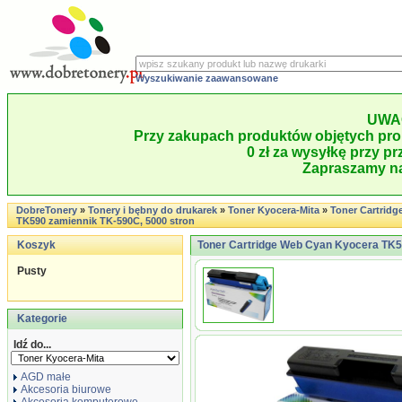
Wyszukiwanie zaawansowane
UWA
Przy zakupach produktów objętych pro
0 zł za wysyłkę przy pr
Zapraszamy na
DobreTonery
»
Tonery i bębny do drukarek
»
Toner Kyocera-Mita
»
Toner Cartrid
TK590 zamiennik TK-590C, 5000 stron
Koszyk
Toner Cartridge Web Cyan Kyocera TK5
Pusty
Kategorie
Idź do...
AGD małe
Akcesoria biurowe