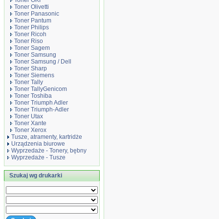
Toner OKI
Toner Olivetti
Toner Panasonic
Toner Pantum
Toner Philips
Toner Ricoh
Toner Riso
Toner Sagem
Toner Samsung
Toner Samsung / Dell
Toner Sharp
Toner Siemens
Toner Tally
Toner TallyGenicom
Toner Toshiba
Toner Triumph Adler
Toner Triumph-Adler
Toner Utax
Toner Xante
Toner Xerox
Tusze, atramenty, kartridże
Urządzenia biurowe
Wyprzedaże - Tonery, bębny
Wyprzedaże - Tusze
Szukaj wg drukarki