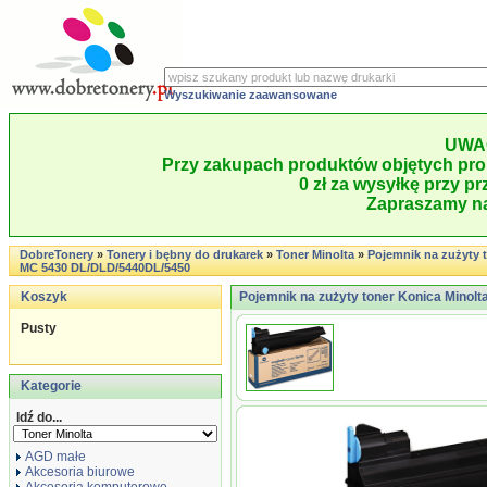
Wyszukiwanie zaawansowane
UWA
Przy zakupach produktów objętych pro
0 zł za wysyłkę przy pr
Zapraszamy na
DobreTonery
»
Tonery i bębny do drukarek
»
Toner Minolta
»
Pojemnik na zużyty 
MC 5430 DL/DLD/5440DL/5450
Koszyk
Pojemnik na zużyty toner Konica Mino
Pusty
Kategorie
Idź do...
AGD małe
Akcesoria biurowe