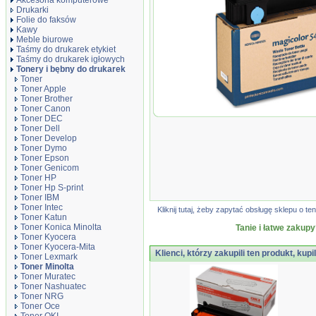
Akcesoria komputerowe
Drukarki
Folie do faksów
Kawy
Meble biurowe
Taśmy do drukarek etykiet
Taśmy do drukarek igłowych
Tonery i bębny do drukarek
Toner
Toner Apple
Toner Brother
Toner Canon
Pojemnik na zużyty tone
Toner DEC
DL/DLD/5440DL/5450
Toner Dell
Toner Develop
Toner Dymo
Toner Epson
Toner Genicom
Toner HP
Toner Hp S-print
Toner IBM
Toner Intec
Kliknij tutaj, żeby zapytać obsługę sklepu o
Toner Katun
Toner Konica Minolta
Tanie i łatwe zakupy
Toner Kyocera
Toner Kyocera-Mita
Klienci, którzy zakupili ten produkt, kupi
Toner Lexmark
Toner Minolta
Toner Muratec
Toner Nashuatec
Toner NRG
Toner Oce