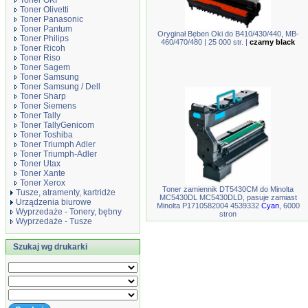
Toner OKI
Toner Olivetti
Toner Panasonic
Toner Pantum
Oryginał Bęben Oki do B410/430/440, MB-
Toner Philips
460/470/480 | 25 000 str. |
czarny black
Toner Ricoh
Toner Riso
Toner Sagem
Toner Samsung
Toner Samsung / Dell
Toner Sharp
Toner Siemens
Toner Tally
Toner TallyGenicom
Toner Toshiba
Toner Triumph Adler
Toner Triumph-Adler
Toner Utax
Toner Xante
Toner Xerox
Toner zamiennik DT5430CM do Minolta
Tusze, atramenty, kartridże
MC5430DL MC5430DLD, pasuje zamiast
Urządzenia biurowe
Minolta P1710582004 4539332
Cyan
, 6000
Wyprzedaże - Tonery, bębny
stron
Wyprzedaże - Tusze
Szukaj wg drukarki