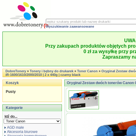
Wyszukiwanie zaawansowane
UWA
Przy zakupach produktów objętych pro
0 zł za wysyłkę przy pr
Zapraszamy na
DobreTonery
»
Tonery i bębny do drukarek
»
Toner Canon
»
Oryginał Zestaw dw
iR-1600/1610/2000/2010 | 2 x 440g | czarny black
Koszyk
Oryginał Zestaw dwóch tonerów Canon CE
Pusty
Kategorie
Idź do...
AGD małe
Akcesoria biurowe