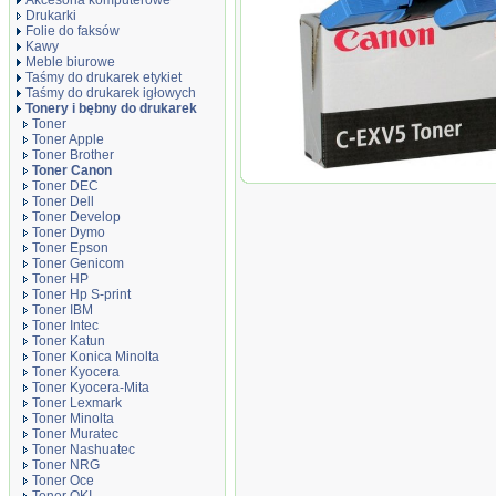
Akcesoria komputerowe
Drukarki
Folie do faksów
Kawy
Meble biurowe
Taśmy do drukarek etykiet
Taśmy do drukarek igłowych
Tonery i bębny do drukarek
Toner
Toner Apple
Toner Brother
Toner Canon
Oryginał Zestaw dwóch toneró
Toner DEC
1600/1610/2000/2010 | 2 x 440g |
Toner Dell
Toner Develop
Toner Dymo
Toner Epson
Toner Genicom
Toner HP
Toner Hp S-print
Toner IBM
Toner Intec
Toner Katun
Toner Konica Minolta
Toner Kyocera
Toner Kyocera-Mita
Toner Lexmark
Toner Minolta
Toner Muratec
Toner Nashuatec
Toner NRG
Toner Oce