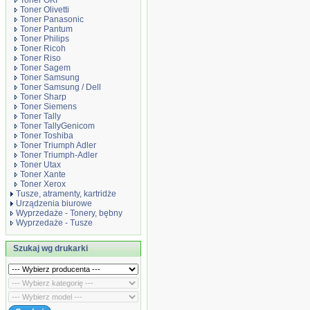
Toner OKI
Toner Olivetti
Toner Panasonic
Toner Pantum
Toner Philips
Toner Ricoh
Toner Riso
Toner Sagem
Toner Samsung
Toner Samsung / Dell
Toner Sharp
Toner Siemens
Toner Tally
Toner TallyGenicom
Toner Toshiba
Toner Triumph Adler
Toner Triumph-Adler
Toner Utax
Toner Xante
Toner Xerox
Tusze, atramenty, kartridże
Urządzenia biurowe
Wyprzedaże - Tonery, bębny
Wyprzedaże - Tusze
Szukaj wg drukarki