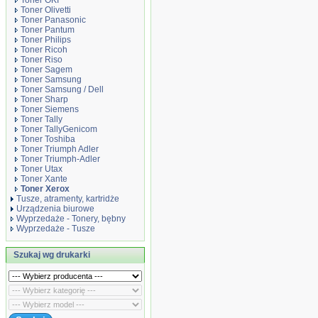
Toner OKI
Toner Olivetti
Toner Panasonic
Toner Pantum
Toner Philips
Toner Ricoh
Toner Riso
Toner Sagem
Toner Samsung
Toner Samsung / Dell
Toner Sharp
Toner Siemens
Toner Tally
Toner TallyGenicom
Toner Toshiba
Toner Triumph Adler
Toner Triumph-Adler
Toner Utax
Toner Xante
Toner Xerox
Tusze, atramenty, kartridże
Urządzenia biurowe
Wyprzedaże - Tonery, bębny
Wyprzedaże - Tusze
Szukaj wg drukarki