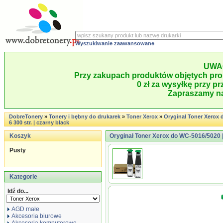
Wyszukiwanie zaawansowane
UWA
Przy zakupach produktów objętych pro
0 zł za wysyłkę przy pr
Zapraszamy na
DobreTonery
»
Tonery i bębny do drukarek
»
Toner Xerox
»
Oryginał Toner Xerox 
6 300 str. | czarny black
Koszyk
Oryginał Toner Xerox do WC-5016/5020 | 2
Pusty
Kategorie
Idź do...
AGD małe
Akcesoria biurowe