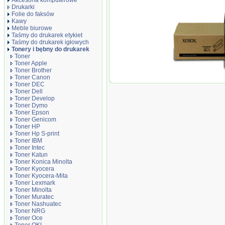
Akcesoria komputerowe
Drukarki
Folie do faksów
Kawy
Meble biurowe
Taśmy do drukarek etykiet
Taśmy do drukarek igłowych
Tonery i bębny do drukarek
Toner
Toner Apple
Toner Brother
Toner Canon
Oryginał Toner Xe
Toner DEC
5016/5020 | 2 x 6 3
Toner Dell
black
Toner Develop
Toner Dymo
Toner Epson
Toner Genicom
Toner HP
Toner Hp S-print
Toner IBM
Toner Intec
Toner Katun
Toner Konica Minolta
Toner Kyocera
Toner Kyocera-Mita
Toner Lexmark
Toner Minolta
Toner Muratec
Toner Nashuatec
Toner NRG
Toner Oce