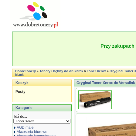
Przy zakupach 
DobreTonery
»
Tonery i bębny do drukarek
»
Toner Xerox
»
Oryginał Toner X
black
Koszyk
Oryginał Toner Xerox do Versalink 
Pusty
Kategorie
Idź do...
AGD małe
Akcesoria biurowe