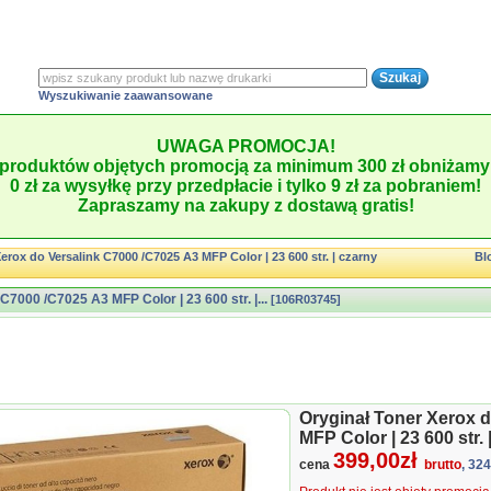
Wyszukiwanie zaawansowane
UWAGA PROMOCJA!
produktów objętych promocją za minimum 300 zł obniżamy 
0 zł za wysyłkę przy przedpłacie i tylko 9 zł za pobraniem!
Zapraszamy na zakupy z dostawą gratis!
erox do Versalink C7000 /C7025 A3 MFP Color | 23 600 str. | czarny
Bl
C7000 /C7025 A3 MFP Color | 23 600 str. |...
[106R03745]
Oryginał Toner Xerox 
MFP Color | 23 600 str. 
399,00zł
cena
brutto
, 32