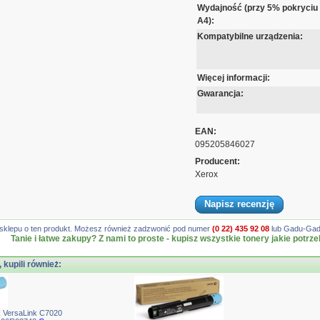
Wydajność (przy 5% pokryciu
A4):
Kompatybilne urządzenia:
Więcej informacji:
Gwarancja:
EAN:
095205846027
Producent:
Xerox
Napisz recenzję
gę sklepu o ten produkt. Możesz również zadzwonić pod numer
(0 22) 435 92 08
lub Gadu-Gadu
Tanie i łatwe zakupy? Z nami to proste - kupisz wszystkie tonery jakie potrze
, kupili również:
 VersaLink C7020