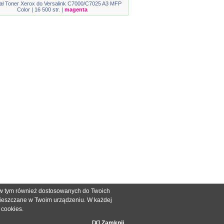
ał Toner Xerox do Versalink C7000/C7025 A3 MFP
Color | 16 500 str. |
magenta
, w tym również dostosowanych do Twoich
ch informacyjnych dla określenia kompatybilności produktów.
mieszczane w Twoim urządzeniu. W każdej
dnak nie mogą być podstawą roszczeń.
e cookies
.
zakupie.
[X] Zamknij