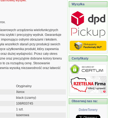
ą darmowej wysyłki.
Wysyłka
rox.
laserowych urządzenia wielofunkcyjnych
nia szybki i precyzyjny wydruk. Gwarantuje
 imponująco ostrymi obrazami i tekstem.
a wszelkich starań przy produkcji swoich
ęce użytkownika produkt, który zapewnia
 oraz dużej wydajności. Przez cały okres
zne oraz precyzyjnie dobrane kolory toneru
Certyfikaty
ko to za rozsądną cenę. Stosowanie
pewnia wysoką niezawodność oraz łatwość
Oryginalny
Xerox
black (czarny)
Obserwuj nas na:
106R03745
1 szt.
DobreTonery
laserowa