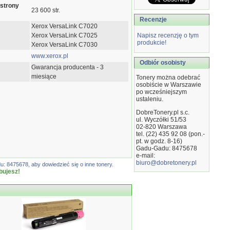
 strony
23 600 str.
Recenzje
Xerox VersaLink C7020
Xerox VersaLink C7025
Napisz recenzję o tym
produkcie!
Xerox VersaLink C7030
www.xerox.pl
Odbiór osobisty
Gwarancja producenta - 3
miesiące
Tonery można odebrać
osobiście w Warszawie
po wcześniejszym
ustaleniu.
DobreTonery.pl s.c.
ul. Wyczółki 51/53
02-820
Warszawa
tel. (22) 435 92 08 (pon.-
pt. w godz. 8-16)
Gadu-Gadu: 8475678
e-mail:
biuro@dobretonery.pl
: 8475678, aby dowiedzieć się o inne tonery.
bujesz!