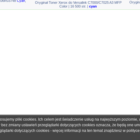
 106R03748
Cyan
,
Orygin
Oryginał Toner Xerox do Versalink C7000/C7025 A3 MFP
Color | 16 500 str. |
cyan
tosujemy pliki cookies. Ich celem jest świadczenie usług na najwyższym poziomie
obretonery.pl są znakami zastrzeżonymi dla ich właścicieli i zostały użyte wyłącznie w cela
ny bez zmiany ustawień przeglądarki dotyczących cookies oznacza, że będą one u
 gwarantujemy, że publikowane dane techniczne nie zawierają braków lub błędów, które je
ądarki dotyczących cookies - więcej informacji na ten temat znajdziesz w
polityc
adku jakichkolwiek wątpliwości prosimy o kontakt z handlowcem przed podjęciem decyzji o 
© 2006 - 2019. Sklep z tonerami
dobretonery.pl