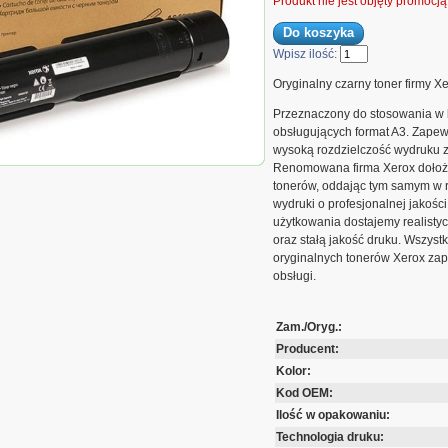
Produkt nie jest objęty promocj
Wpisz ilość:
Oryginalny czarny toner firmy Xe
Przeznaczony do stosowania w 
obsługujących format A3. Zapew
wysoką rozdzielczość wydruku z
salink C7000 /C7025 A3 MFP Color | 23 600
Renomowana firma Xerox dołożył
tonerów, oddając tym samym w r
wydruki o profesjonalnej jakości
użytkowania dostajemy realistyc
oraz stałą jakość druku. Wszyst
oryginalnych tonerów Xerox za
obsługi.
Zam./Oryg.:
Producent:
Kolor:
Kod OEM:
Ilość w opakowaniu:
Technologia druku: