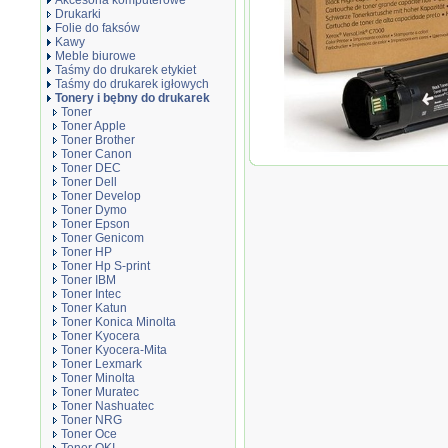
Akcesoria komputerowe
Drukarki
Folie do faksów
Kawy
Meble biurowe
Taśmy do drukarek etykiet
Taśmy do drukarek igłowych
Tonery i bębny do drukarek
Toner
Toner Apple
Toner Brother
Toner Canon
Oryginał Toner Xerox do Ver
Toner DEC
str. | czarny black
Toner Dell
Toner Develop
Toner Dymo
Toner Epson
Toner Genicom
Toner HP
Toner Hp S-print
Toner IBM
Toner Intec
Toner Katun
Toner Konica Minolta
Toner Kyocera
Toner Kyocera-Mita
Toner Lexmark
Toner Minolta
Toner Muratec
Toner Nashuatec
Toner NRG
Toner Oce