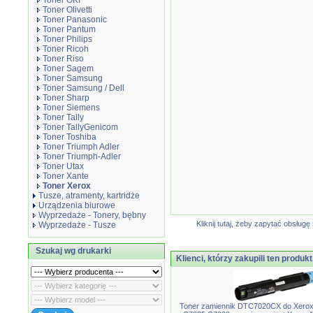
Toner OKI
Toner Olivetti
Toner Panasonic
Toner Pantum
Toner Philips
Toner Ricoh
Toner Riso
Toner Sagem
Toner Samsung
Toner Samsung / Dell
Toner Sharp
Toner Siemens
Toner Tally
Toner TallyGenicom
Toner Toshiba
Toner Triumph Adler
Toner Triumph-Adler
Toner Utax
Toner Xante
Toner Xerox
Tusze, atramenty, kartridże
Urządzenia biurowe
Wyprzedaże - Tonery, bębny
Kliknij tutaj, żeby zapytać obsłu
Wyprzedaże - Tusze
Szukaj wg drukarki
Klienci, którzy zakupili ten produkt
Toner zamiennik DTC7020CX do Xerox