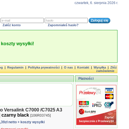
czwartek, 6. sierpnia 2026 r.
Załóż konto
Zapomniałeś hasło?
koszty wysyłki!
og
|
Regulamin
|
Polityka prywatności
|
O nas
|
Kontakt
|
Wysyłka
|
Złóż
zamówienie
Płatności
do Versalink C7000 /C7025 A3
|
czarny black
[106R03745]
4,39zł netto
+ koszty wysyłki