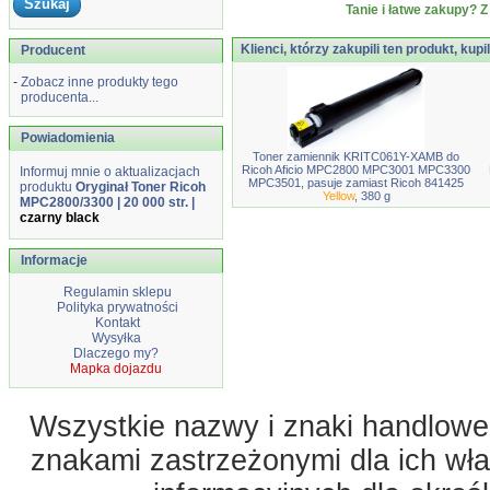
Tanie i łatwe zakupy? Z
Klienci, którzy zakupili ten produkt, kupi
Producent
-
Zobacz inne produkty tego
producenta...
Powiadomienia
Toner zamiennik KRITC061Y-XAMB do
Ricoh Aficio MPC2800 MPC3001 MPC3300
Informuj mnie o aktualizacjach
MPC3501, pasuje zamiast Ricoh 841425
produktu
Oryginał Toner Ricoh
Yellow
, 380 g
MPC2800/3300 | 20 000 str. |
czarny black
Informacje
Regulamin sklepu
Polityka prywatności
Kontakt
Wysyłka
Dlaczego my?
Mapka dojazdu
Wszystkie nazwy i znaki handlowe 
znakami zastrzeżonymi dla ich właś