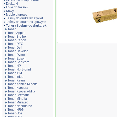
Akcesoria komputerowe
Drukarki
Folie do faksów
Kawy
Meble biurowe
Taśmy do drukarek etykiet
Taśmy do drukarek igłowych
Tonery i bębny do drukarek
Toner
Toner Apple
Toner Brother
Oryginał Toner 
Toner Canon
MPC2800/3300 | 
Toner DEC
czarny black
Toner Dell
Toner Develop
Toner Dymo
Toner Epson
Toner Genicom
Toner HP
Toner Hp S-print
Toner IBM
Toner Intec
Toner Katun
Toner Konica Minolta
Toner Kyocera
Toner Kyocera-Mita
Toner Lexmark
Toner Minolta
Toner Muratec
Toner Nashuatec
Toner NRG
Toner Oce