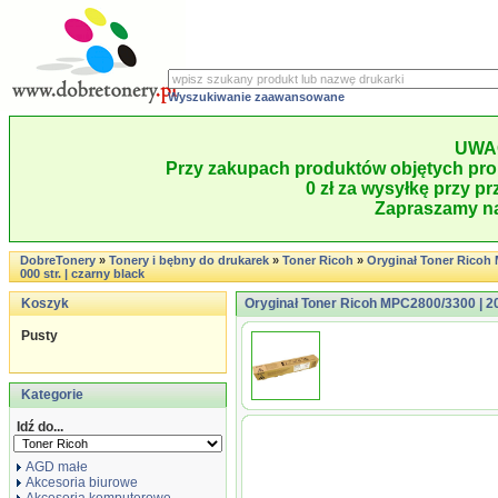
Wyszukiwanie zaawansowane
UWA
Przy zakupach produktów objętych pro
0 zł za wysyłkę przy pr
Zapraszamy na
DobreTonery
»
Tonery i bębny do drukarek
»
Toner Ricoh
»
Oryginał Toner Ricoh 
000 str. | czarny black
Koszyk
Oryginał Toner Ricoh MPC2800/3300 | 20 
Pusty
Kategorie
Idź do...
AGD małe
Akcesoria biurowe