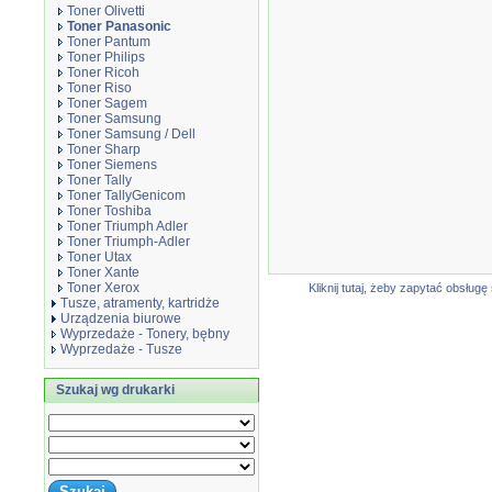
Toner Olivetti
Toner Panasonic
Toner Pantum
Toner Philips
Toner Ricoh
Toner Riso
Toner Sagem
Toner Samsung
Toner Samsung / Dell
Toner Sharp
Toner Siemens
Toner Tally
Toner TallyGenicom
Toner Toshiba
Toner Triumph Adler
Toner Triumph-Adler
Toner Utax
Toner Xante
Toner Xerox
Kliknij tutaj, żeby zapytać obsłu
Tusze, atramenty, kartridże
Urządzenia biurowe
Wyprzedaże - Tonery, bębny
Wyprzedaże - Tusze
Szukaj wg drukarki