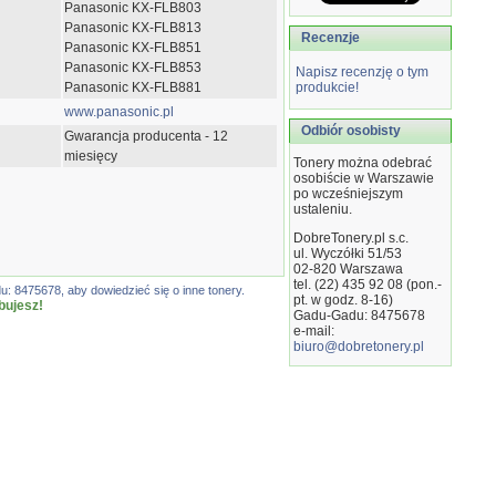
Panasonic KX-FLB803
Panasonic KX-FLB813
Recenzje
Panasonic KX-FLB851
Panasonic KX-FLB853
Napisz recenzję o tym
Panasonic KX-FLB881
produkcie!
www.panasonic.pl
Odbiór osobisty
Gwarancja producenta - 12
miesięcy
Tonery można odebrać
osobiście w Warszawie
po wcześniejszym
ustaleniu.
DobreTonery.pl s.c.
ul. Wyczółki 51/53
02-820
Warszawa
tel. (22) 435 92 08 (pon.-
: 8475678, aby dowiedzieć się o inne tonery.
pt. w godz. 8-16)
bujesz!
Gadu-Gadu: 8475678
e-mail:
biuro@dobretonery.pl