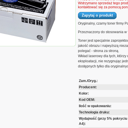
Wstrzymano sprzedaż tego produ
kontaktować się za pomocą poni
Zapytaj o produkt
Oryginalny, czarny toner firmy P
Przeznaczony do stosowania w 
Toner jest specjalnie zaprojekt
jakość obrazu i najwyższą nie
nic do KX-FLB853/833/813/803 | 5
polegać - strona za stroną.
Wkład laserowy dla tych, którzy
eksploatacji, nie rezygnując je
dostępnych tylko dla oryginaln
Zam./Oryg.:
Producent:
Kolor:
Kod OEM:
Ilość w opakowaniu:
Technologia druku:
Wydajność (przy 5% pokryciu
A4):