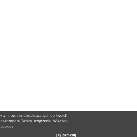
, w tym również dostosowanych do Twoich
ch informacyjnych dla określenia kompatybilności produktów.
mieszczane w Twoim urządzeniu. W każdej
dnak nie mogą być podstawą roszczeń.
e cookies
.
zakupie.
[X] Zamknij