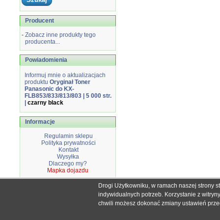
Producent
-
Zobacz inne produkty tego
producenta...
Powiadomienia
Informuj mnie o aktualizacjach
produktu
Oryginał Toner
Panasonic do KX-
FLB853/833/813/803 | 5 000 str.
|
czarny black
Informacje
Regulamin sklepu
Polityka prywatności
Kontakt
Wysyłka
Dlaczego my?
Mapka dojazdu
Drogi Użytkowniku, w ramach naszej strony s
Wszystkie nazwy i znaki handlowe użyte na stronie sklepu d
indywidualnych potrzeb. Korzystanie z witry
Mimo dołożenia wszelkich starań nie
chwili możesz dokonać zmiany ustawień przegl
W przyp