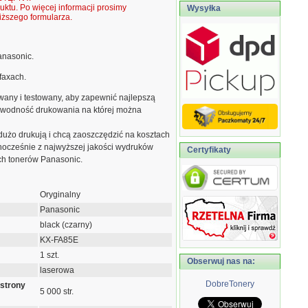
ktu. Po więcej informacji prosimy
Wysyłka
ższego formularza.
anasonic.
faxach.
owany i testowany, aby zapewnić najlepszą
zawodność drukowania na której można
 dużo drukują i chcą zaoszczędzić na kosztach
dnocześnie z najwyższej jakości wydruków
Certyfikaty
ych tonerów Panasonic.
Oryginalny
Panasonic
black (czarny)
KX-FA85E
1 szt.
Obserwuj nas na:
laserowa
DobreTonery
 strony
5 000 str.