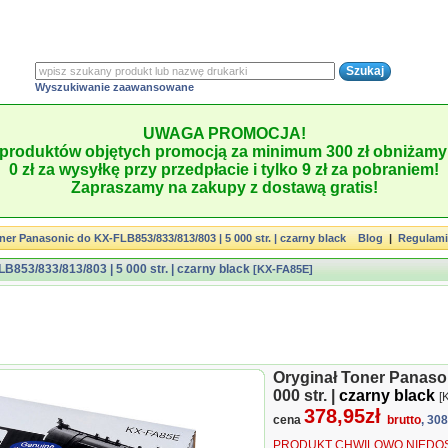
Wyszukiwanie zaawansowane
UWAGA PROMOCJA!
produktów objętych promocją za minimum 300 zł obniżamy 
0 zł za wysyłkę przy przedpłacie i tylko 9 zł za pobraniem!
Zapraszamy na zakupy z dostawą gratis!
ner Panasonic do KX-FLB853/833/813/803 | 5 000 str. | czarny black
Blog
|
Regulam
B853/833/813/803 | 5 000 str. | czarny black
[KX-FA85E]
Oryginał Toner Panaso
000 str. |
czarny black
[
378,95zł
cena
brutto
, 30
PRODUKT CHWILOWO NIEDOS