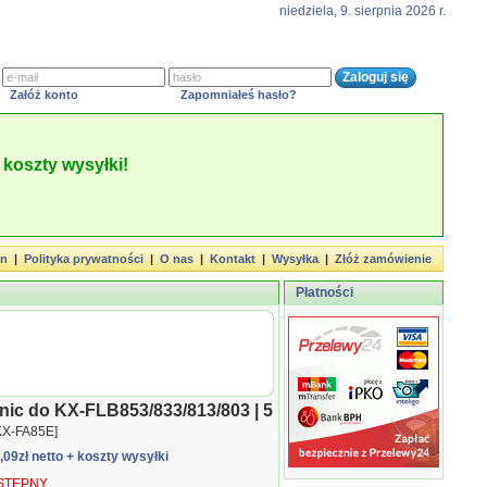
niedziela, 9. sierpnia 2026 r.
Załóż konto
Zapomniałeś hasło?
koszty wysyłki!
in
|
Polityka prywatności
|
O nas
|
Kontakt
|
Wysyłka
|
Złóż zamówienie
Płatności
nic do KX-FLB853/833/813/803 | 5
KX-FA85E]
8,09zł netto
+ koszty wysyłki
TĘPNY.