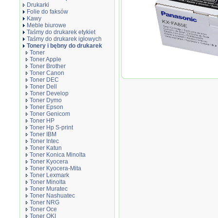
Drukarki
Folie do faksów
Kawy
Meble biurowe
Taśmy do drukarek etykiet
Taśmy do drukarek igłowych
Tonery i bębny do drukarek
Toner
Toner Apple
Toner Brother
Toner Canon
Oryginał Toner Panaso
Toner DEC
000 str. | czarny black
Toner Dell
Toner Develop
Toner Dymo
Toner Epson
Toner Genicom
Toner HP
Toner Hp S-print
Toner IBM
Toner Intec
Toner Katun
Toner Konica Minolta
Toner Kyocera
Toner Kyocera-Mita
Toner Lexmark
Toner Minolta
Toner Muratec
Toner Nashuatec
Toner NRG
Toner Oce
Toner OKI