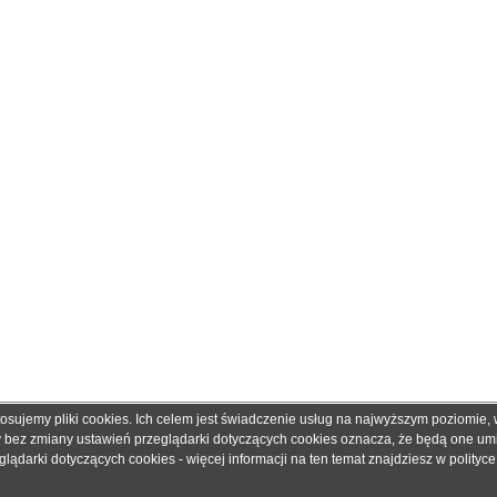
tosujemy pliki cookies. Ich celem jest świadczenie usług na najwyższym poziomie
obretonery.pl są znakami zastrzeżonymi dla ich właścicieli i zostały użyte wyłącznie w cela
ny bez zmiany ustawień przeglądarki dotyczących cookies oznacza, że będą one u
 gwarantujemy, że publikowane dane techniczne nie zawierają braków lub błędów, które je
ądarki dotyczących cookies - więcej informacji na ten temat znajdziesz w
polityc
adku jakichkolwiek wątpliwości prosimy o kontakt z handlowcem przed podjęciem decyzji o 
© 2006 - 2019. Sklep z tonerami
dobretonery.pl