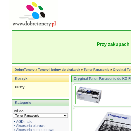
Przy zakupach 
DobreTonery
»
Tonery i bębny do drukarek
»
Toner Panasonic
»
Oryginał To
Koszyk
Oryginał Toner Panasonic do KX-FL
Pusty
Kategorie
Idź do...
AGD małe
Akcesoria biurowe
Akcesoria komputerowe