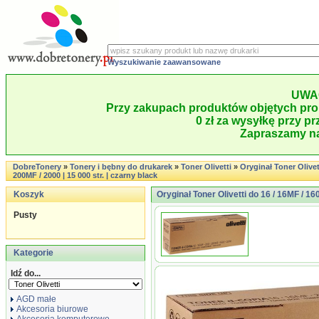
Wyszukiwanie zaawansowane
UWA
Przy zakupach produktów objętych pro
0 zł za wysyłkę przy pr
Zapraszamy na
DobreTonery
»
Tonery i bębny do drukarek
»
Toner Olivetti
»
Oryginał Toner Olivett
200MF / 2000 | 15 000 str. | czarny black
Koszyk
Oryginał Toner Olivetti do 16 / 16MF / 1600
Pusty
Kategorie
Idź do...
AGD małe
Akcesoria biurowe