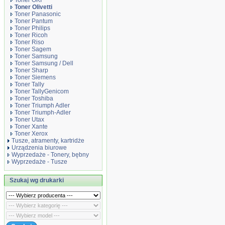
Toner OKI
Toner Olivetti
Toner Panasonic
Toner Pantum
Toner Philips
Toner Ricoh
Toner Riso
Toner Sagem
Toner Samsung
Toner Samsung / Dell
Toner Sharp
Toner Siemens
Toner Tally
Toner TallyGenicom
Toner Toshiba
Toner Triumph Adler
Toner Triumph-Adler
Toner Utax
Toner Xante
Toner Xerox
Tusze, atramenty, kartridże
Urządzenia biurowe
Wyprzedaże - Tonery, bębny
Wyprzedaże - Tusze
Szukaj wg drukarki