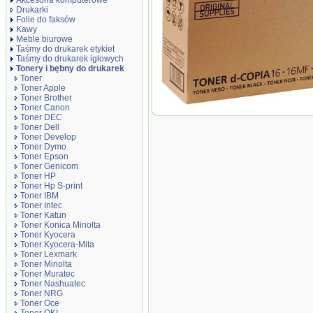
Akcesoria komputerowe
Drukarki
Folie do faksów
Kawy
Meble biurowe
Taśmy do drukarek etykiet
Taśmy do drukarek igłowych
Tonery i bębny do drukarek
Toner
Toner Apple
Toner Brother
Toner Canon
Oryginał Toner Olivetti do 16 / 16MF / 16
Toner DEC
czarny...
Toner Dell
Toner Develop
Toner Dymo
Toner Epson
Toner Genicom
Toner HP
Toner Hp S-print
Toner IBM
Toner Intec
Toner Katun
Toner Konica Minolta
Toner Kyocera
Toner Kyocera-Mita
Toner Lexmark
Toner Minolta
Toner Muratec
Toner Nashuatec
Toner NRG
Toner Oce