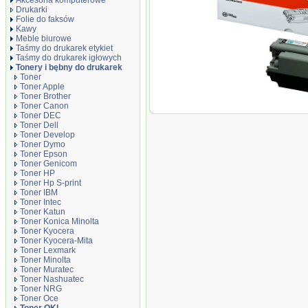
Akcesoria komputerowe
Drukarki
Folie do faksów
Kawy
Meble biurowe
Taśmy do drukarek etykiet
Taśmy do drukarek igłowych
Tonery i bębny do drukarek
Toner
Toner Apple
Toner Brother
Toner Canon
Oryginał Toner Oki do C5
Toner DEC
czarny black
Toner Dell
Toner Develop
Toner Dymo
Toner Epson
Toner Genicom
Toner HP
Toner Hp S-print
Toner IBM
Toner Intec
Toner Katun
Toner Konica Minolta
Toner Kyocera
Toner Kyocera-Mita
Toner Lexmark
Toner Minolta
Toner Muratec
Toner Nashuatec
Toner NRG
Toner Oce