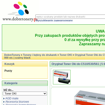
Wyszukiwanie zaawansowane
UWA
Przy zakupach produktów objętych pro
0 zł za wysyłkę przy pr
Zapraszamy na
DobreTonery
»
Tonery i bębny do drukarek
»
Toner OKI
»
Oryginał Toner Oki do C5
000 str. | czarny black
Koszyk
Oryginał Toner Oki do C510/530/561 | 5 0
Pusty
Kategorie
Idź do...
AGD małe
Akcesoria biurowe