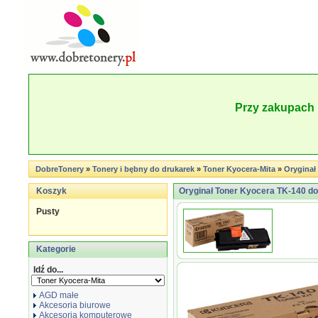
Przy zakupach 
DobreTonery
»
Tonery i bębny do drukarek
»
Toner Kyocera-Mita
»
Oryginał 
Koszyk
Oryginał Toner Kyocera TK-140 do F
Pusty
Kategorie
Idź do...
AGD małe
Akcesoria biurowe
Akcesoria komputerowe