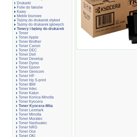
Drukarki
Folie do faksów
Kawy
Meble biurowe
Taśmy do drukarek etykiet
Taśmy do drukarek igłowych
Tonery i bębny do drukarek
Toner
Toner Apple
Toner Brother
Toner Canon
Oryginał Toner Kyocera TK-140 do
Toner DEC
Toner Dell
Toner Develop
Toner Dymo
Toner Epson
Toner Genicom
Toner HP
Toner Hp S-print
Toner IBM
Toner Intec
Toner Katun
Toner Konica Minolta
Toner Kyocera
Toner Kyocera-Mita
Toner Lexmark
Toner Minolta
Toner Muratec
Toner Nashuatec
Toner NRG
Toner Oce
Toner OKI