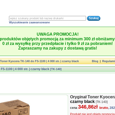
Wyszukiwanie zaawansowane
UWAGA PROMOCJA!
produktów objętych promocją za minimum 300 zł obniżamy 
0 zł za wysyłkę przy przedpłacie i tylko 9 zł za pobraniem!
Zapraszamy na zakupy z dostawą gratis!
Toner Kyocera TK-140 do FS-1100 | 4 000 str. | czarny black
Blog
|
Regulam
S-1100 | 4 000 str. | czarny black
[TK-140]
Oryginał Toner Kyocera 
czarny black
[TK-140]
346,86zł
cena
brutto
, 28
Produkt nie jest objęty promocj