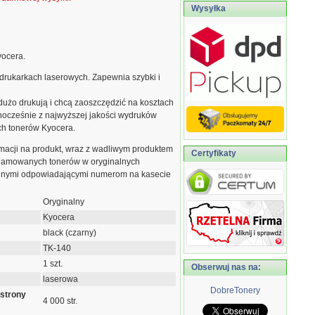
Wysyłka
yocera.
drukarkach laserowych. Zapewnia szybki i
 dużo drukują i chcą zaoszczędzić na kosztach
dnocześnie z najwyższej jakości wydruków
ch tonerów Kyocera.
macji na produkt, wraz z wadliwym produktem
Certyfikaty
eklamowanych tonerów w oryginalnych
jnymi odpowiadającymi numerom na kasecie
Oryginalny
Kyocera
black (czarny)
TK-140
1 szt.
Obserwuj nas na:
laserowa
DobreTonery
 strony
4 000 str.