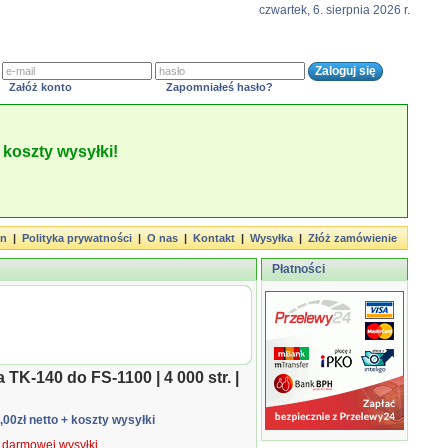
czwartek, 6. sierpnia 2026 r.
Załóż konto
Zapomniałeś hasło?
koszty wysyłki!
in
|
Polityka prywatności
|
O nas
|
Kontakt
|
Wysyłka
|
Złóż zamówienie
Płatności
TK-140 do FS-1100 | 4 000 str. |
2,00zł netto
+ koszty wysyłki
ą darmowej wysyłki.