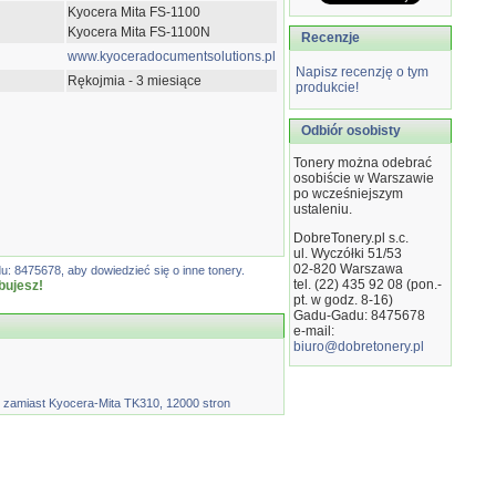
Kyocera Mita FS-1100
Kyocera Mita FS-1100N
Recenzje
www.kyoceradocumentsolutions.pl
Napisz recenzję o tym
Rękojmia - 3 miesiące
produkcie!
Odbiór osobisty
Tonery można odebrać
osobiście w Warszawie
po wcześniejszym
ustaleniu.
DobreTonery.pl s.c.
ul. Wyczółki 51/53
02-820
Warszawa
: 8475678, aby dowiedzieć się o inne tonery.
tel. (22) 435 92 08 (pon.-
bujesz!
pt. w godz. 8-16)
Gadu-Gadu: 8475678
e-mail:
biuro@dobretonery.pl
miast Kyocera-Mita TK310, 12000 stron