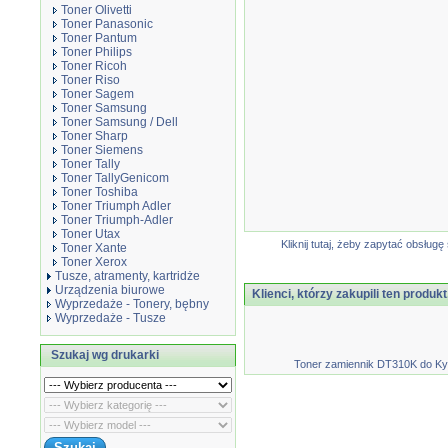
Toner Olivetti
Toner Panasonic
Toner Pantum
Toner Philips
Toner Ricoh
Toner Riso
Toner Sagem
Toner Samsung
Toner Samsung / Dell
Toner Sharp
Toner Siemens
Toner Tally
Toner TallyGenicom
Toner Toshiba
Toner Triumph Adler
Toner Triumph-Adler
Toner Utax
Kliknij tutaj, żeby zapytać obsłu
Toner Xante
Toner Xerox
Tusze, atramenty, kartridże
Urządzenia biurowe
Klienci, którzy zakupili ten produkt
Wyprzedaże - Tonery, bębny
Wyprzedaże - Tusze
Szukaj wg drukarki
Toner zamiennik DT310K do K