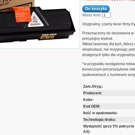
Wpisz ilość:
Oryginalny, czarny toner firmy K
Przeznaczony do stosowania w 
precyzyjny wydruk.
Wkład laserowy dla tych, którzy
 FS-1100 | 4 000 str. | czarny black
eksploatacji, nie rezygnując je
dostępnych tylko dla oryginalny
*w przypadku wystąpienia rekla
koniecznym jest przesyłanie r
opakowaniach z numerami sery
Zam./Oryg.:
Producent:
Kolor:
Kod OEM:
Ilość w opakowaniu:
Technologia druku:
Wydajność (przy 5% pokryciu
A4):