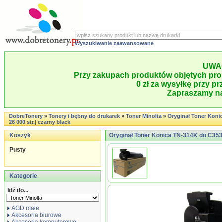
Wyszukiwanie zaawansowane
UWA
Przy zakupach produktów objętych pro
0 zł za wysyłkę przy pr
Zapraszamy na
DobreTonery
»
Tonery i bębny do drukarek
»
Toner Minolta
»
Oryginał Toner Koni
26 000 str.| czarny black
Koszyk
Oryginał Toner Konica TN-314K do C353 I
Pusty
Kategorie
Idź do...
AGD małe
Akcesoria biurowe