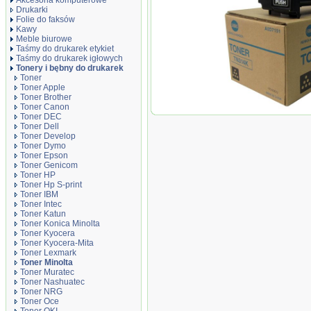
Akcesoria komputerowe
Drukarki
Folie do faksów
Kawy
Meble biurowe
Taśmy do drukarek etykiet
Taśmy do drukarek igłowych
Tonery i bębny do drukarek
Toner
Toner Apple
Toner Brother
Toner Canon
Oryginał Toner Konic
Toner DEC
000 str.| czarny black
Toner Dell
Toner Develop
Toner Dymo
Toner Epson
Toner Genicom
Toner HP
Toner Hp S-print
Toner IBM
Toner Intec
Toner Katun
Toner Konica Minolta
Toner Kyocera
Toner Kyocera-Mita
Toner Lexmark
Toner Minolta
Toner Muratec
Toner Nashuatec
Toner NRG
Toner Oce