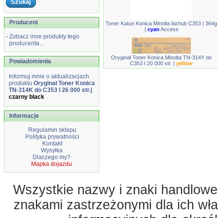
Producent
Toner Katun Konica Minolta bizhub C353 | 364g
|
cyan
Access
-
Zobacz inne produkty tego
producenta...
Oryginał Toner Konica Minolta TN-314Y do
Powiadomienia
C353 I 20 000 str. |
yellow
Informuj mnie o aktualizacjach
produktu
Oryginał Toner Konica
TN-314K do C353 I 26 000 str.|
czarny black
Informacje
Regulamin sklepu
Polityka prywatności
Kontakt
Wysyłka
Dlaczego my?
Mapka dojazdu
Wszystkie nazwy i znaki handlowe 
znakami zastrzeżonymi dla ich właś