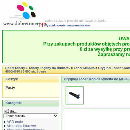
Wyszukiwanie zaawansowane
UWA
Przy zakupach produktów objętych pro
0 zł za wysyłkę przy pr
Zapraszamy na
DobreTonery
»
Tonery i bębny do drukarek
»
Toner Minolta
»
Oryginał Toner Koni
4650/4690 | 8 000 str. | cyan
Koszyk
Oryginał Toner Konica Minolta do MC-4650
Pusty
Kategorie
Idź do...
AGD małe
Akcesoria biurowe