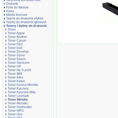
Akcesoria komputerowe
Drukarki
Folie do faksów
Kawy
Meble biurowe
Taśmy do drukarek etykiet
Taśmy do drukarek igłowych
Tonery i bębny do drukarek
Toner
Toner Apple
Toner Brother
Oryginał Toner 
Toner Canon
MC-4650/4690 | 8
Toner DEC
Toner Dell
Toner Develop
Toner Dymo
Toner Epson
Toner Genicom
Toner HP
Toner Hp S-print
Toner IBM
Toner Intec
Toner Katun
Toner Konica Minolta
Toner Kyocera
Toner Kyocera-Mita
Toner Lexmark
Toner Minolta
Toner Muratec
Toner Nashuatec
Toner NRG
Toner Oce