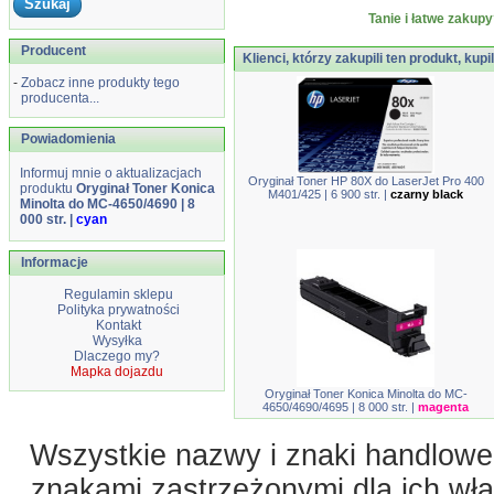
Tanie i łatwe zakupy
Producent
Klienci, którzy zakupili ten produkt, kupi
-
Zobacz inne produkty tego
producenta...
Powiadomienia
Informuj mnie o aktualizacjach
Oryginał Toner HP 80X do LaserJet Pro 400
produktu
Oryginał Toner Konica
M401/425 | 6 900 str. |
czarny black
Minolta do MC-4650/4690 | 8
000 str. |
cyan
Informacje
Regulamin sklepu
Polityka prywatności
Kontakt
Wysyłka
Dlaczego my?
Mapka dojazdu
Oryginał Toner Konica Minolta do MC-
4650/4690/4695 | 8 000 str. |
magenta
Wszystkie nazwy i znaki handlowe 
znakami zastrzeżonymi dla ich właś