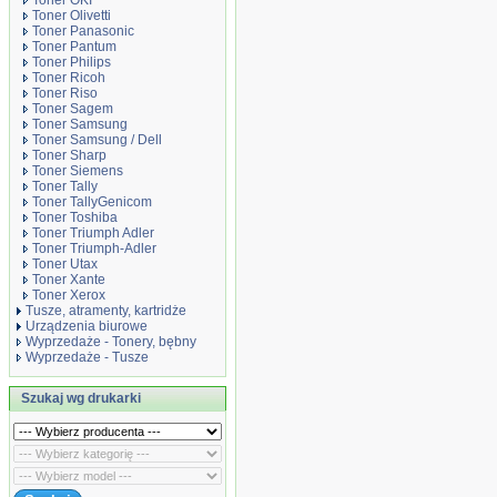
Toner OKI
Toner Olivetti
Toner Panasonic
Toner Pantum
Toner Philips
Toner Ricoh
Toner Riso
Toner Sagem
Toner Samsung
Toner Samsung / Dell
Toner Sharp
Toner Siemens
Toner Tally
Toner TallyGenicom
Toner Toshiba
Toner Triumph Adler
Toner Triumph-Adler
Toner Utax
Toner Xante
Toner Xerox
Tusze, atramenty, kartridże
Urządzenia biurowe
Wyprzedaże - Tonery, bębny
Wyprzedaże - Tusze
Szukaj wg drukarki