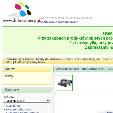
Wyszukiwanie zaawansowane
UWA
Przy zakupach produktów objętych pro
0 zł za wysyłkę przy pr
Zapraszamy na
DobreTonery
»
Tonery i bębny do drukarek
»
Toner Hp S-print
»
Oryginał Toner H
D111L | 1 800 str. | czarny black
Koszyk
Oryginał Toner HP do Samsung MLT-D111L 
Pusty
Kategorie
Idź do...
AGD małe
Akcesoria biurowe