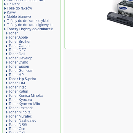
Akcesoria komputerowe
Drukarki
Folie do faksów
Kawy
Meble biurowe
Taśmy do drukarek etykiet
Taśmy do drukarek igłowych
Tonery i bębny do drukarek
Toner
Toner Apple
Toner Brother
Oryginał Toner
Toner Canon
MLT-D111L | 1 80
Toner DEC
black
Toner Dell
Toner Develop
Toner Dymo
Toner Epson
Toner Genicom
Toner HP
Toner Hp S-print
Toner IBM
Toner Intec
Toner Katun
Toner Konica Minolta
Toner Kyocera
Toner Kyocera-Mita
Toner Lexmark
Toner Minolta
Toner Muratec
Toner Nashuatec
Toner NRG
Toner Oce