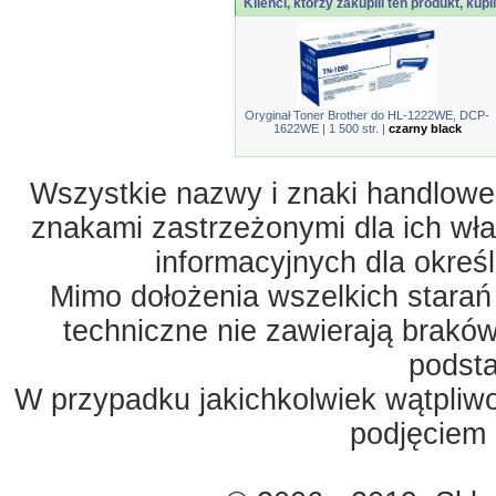
Klienci, którzy zakupili ten produkt, kupi
Oryginał Toner Brother do HL-1222WE, DCP-
1622WE | 1 500 str. |
czarny black
Wszystkie nazwy i znaki handlowe 
znakami zastrzeżonymi dla ich właś
informacyjnych dla okreś
Mimo dołożenia wszelkich starań
techniczne nie zawierają braków
podst
W przypadku jakichkolwiek wątpliw
podjęciem 