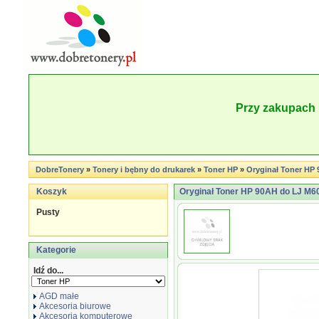
Przy zakupach 
DobreTonery
»
Tonery i bębny do drukarek
»
Toner HP
»
Oryginał Toner HP 9
Koszyk
Oryginał Toner HP 90AH do LJ M601
Pusty
Kategorie
Idź do...
AGD małe
Akcesoria biurowe
Akcesoria komputerowe