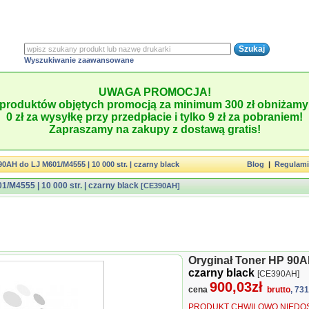
Wyszukiwanie zaawansowane
UWAGA PROMOCJA!
produktów objętych promocją za minimum 300 zł obniżamy 
0 zł za wysyłkę przy przedpłacie i tylko 9 zł za pobraniem!
Zapraszamy na zakupy z dostawą gratis!
0AH do LJ M601/M4555 | 10 000 str. | czarny black
Blog
|
Regulam
/M4555 | 10 000 str. | czarny black
[CE390AH]
Oryginał Toner HP 90AH
czarny black
[CE390AH]
900,03zł
cena
brutto
, 73
PRODUKT CHWILOWO NIEDOS