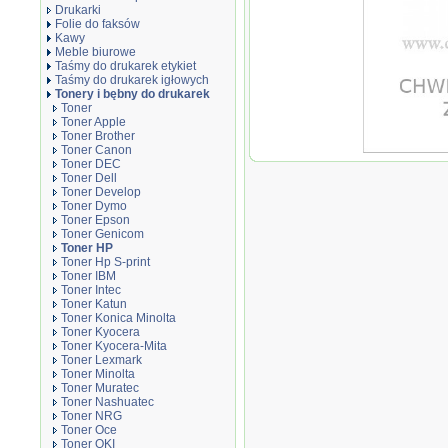
Drukarki
Folie do faksów
Kawy
Meble biurowe
Taśmy do drukarek etykiet
Taśmy do drukarek igłowych
Tonery i bębny do drukarek
Toner
Toner Apple
Toner Brother
Toner Canon
Oryginał Tone
Toner DEC
M601/M4555 | 1
Toner Dell
Toner Develop
Toner Dymo
Toner Epson
Toner Genicom
Toner HP
Toner Hp S-print
Toner IBM
Toner Intec
Toner Katun
Toner Konica Minolta
Toner Kyocera
Toner Kyocera-Mita
Toner Lexmark
Toner Minolta
Toner Muratec
Toner Nashuatec
Toner NRG
Toner Oce
Toner OKI