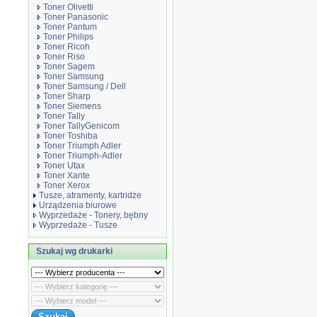
Toner Olivetti
Toner Panasonic
Toner Pantum
Toner Philips
Toner Ricoh
Toner Riso
Toner Sagem
Toner Samsung
Toner Samsung / Dell
Toner Sharp
Toner Siemens
Toner Tally
Toner TallyGenicom
Toner Toshiba
Toner Triumph Adler
Toner Triumph-Adler
Toner Utax
Toner Xante
Toner Xerox
Tusze, atramenty, kartridże
Urządzenia biurowe
Wyprzedaże - Tonery, bębny
Wyprzedaże - Tusze
Szukaj wg drukarki