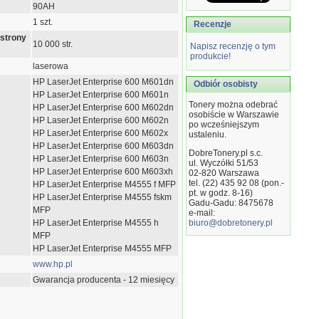
90AH
1 szt.
Recenzje
 strony
10 000 str.
Napisz recenzję o tym
produkcie!
laserowa
HP LaserJet Enterprise 600 M601dn
Odbiór osobisty
HP LaserJet Enterprise 600 M601n
Tonery można odebrać
HP LaserJet Enterprise 600 M602dn
osobiście w Warszawie
HP LaserJet Enterprise 600 M602n
po wcześniejszym
HP LaserJet Enterprise 600 M602x
ustaleniu.
HP LaserJet Enterprise 600 M603dn
DobreTonery.pl s.c.
HP LaserJet Enterprise 600 M603n
ul. Wyczółki 51/53
HP LaserJet Enterprise 600 M603xh
02-820
Warszawa
tel. (22) 435 92 08 (pon.-
HP LaserJet Enterprise M4555 f MFP
pt. w godz. 8-16)
HP LaserJet Enterprise M4555 fskm
Gadu-Gadu: 8475678
MFP
e-mail:
HP LaserJet Enterprise M4555 h
biuro@dobretonery.pl
MFP
HP LaserJet Enterprise M4555 MFP
www.hp.pl
Gwarancja producenta - 12 miesięcy