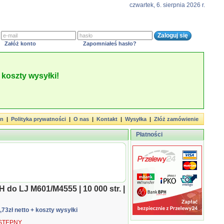
czwartek, 6. sierpnia 2026 r.
Załóż konto
Zapomniałeś hasło?
koszty wysyłki!
in
|
Polityka prywatności
|
O nas
|
Kontakt
|
Wysyłka
|
Złóż zamówienie
Płatności
 do LJ M601/M4555 | 10 000 str. |
1,73zł netto
+ koszty wysyłki
TĘPNY.