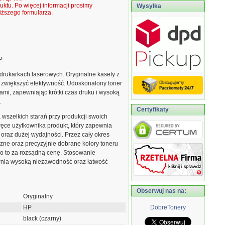
ktu. Po więcej informacji prosimy
Wysyłka
ższego formularza.
P.
rukarkach laserowych. Oryginalne kasety z
 zwiększyć efektywność. Udoskonalony toner
ami, zapewniając krótki czas druku i wysoką
.
Certyfikaty
szelkich starań przy produkcji swoich
ęce użytkownika produkt, który zapewnia
 oraz dużej wydajności. Przez cały okres
zne oraz precyzyjnie dobrane kolory toneru
ko to za rozsądną cenę. Stosowanie
nia wysoką niezawodność oraz łatwość
Obserwuj nas na:
Oryginalny
HP
DobreTonery
black (czarny)