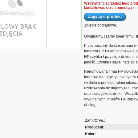
Wstrzymano sprzedaż tego produ
kontaktować się za pomocą poni
Zapytaj o produkt
Zdjęcie poglądowe.
Oryginalny, czarny toner firmy H
Przeznaczony do stosowania w d
r HP 90AH do LJ
tonerem HP LaserJet pozwalają
0 000 str. | czarny black
HP szybko łączy się z dokument
jakość. Szybka i łatwa instalacja
Renomowana firma HP dołożyła w
tonerów, oddając tym samym w r
wydruki o profesjonalnej jakości
użytkowania dostajemy realistyc
oraz stałą jakość druku. Wszyst
oryginalnych tonerów HP zapew
obsługi.
Zam./Oryg.:
Producent:
Kolor: