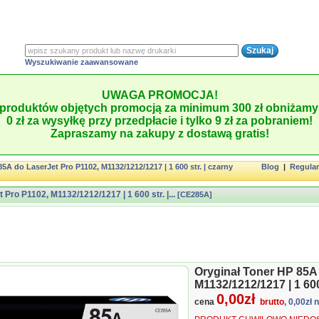
Wyszukiwanie zaawansowane
UWAGA PROMOCJA!
produktów objętych promocją za minimum 300 zł obniżamy 
0 zł za wysyłkę przy przedpłacie i tylko 9 zł za pobraniem!
Zapraszamy na zakupy z dostawą gratis!
5A do LaserJet Pro P1102, M1132/1212/1217 | 1 600 str. | czarny
Blog
|
Regula
Pro P1102, M1132/1212/1217 | 1 600 str. |...
[CE285A]
Oryginał Toner HP 85A
M1132/1212/1217 | 1 600
0,00zł
cena
brutto
, 0,00zł 