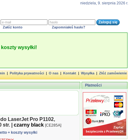
niedziela, 9. sierpnia 2026 r.
Załóż konto
Zapomniałeś hasło?
koszty wysyłki!
min
|
Polityka prywatności
|
O nas
|
Kontakt
|
Wysyłka
|
Złóż zamówienie
Płatności
 do LaserJet Pro P1102,
 str. |
czarny black
[CE285A]
netto
+ koszty wysyłki