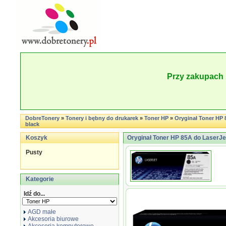
Przy zakupach 
DobreTonery
»
Tonery i bębny do drukarek
»
Toner HP
»
Oryginał Toner HP 8
black
Koszyk
Oryginał Toner HP 85A do LaserJet 
Pusty
Kategorie
Idź do...
AGD małe
Akcesoria biurowe