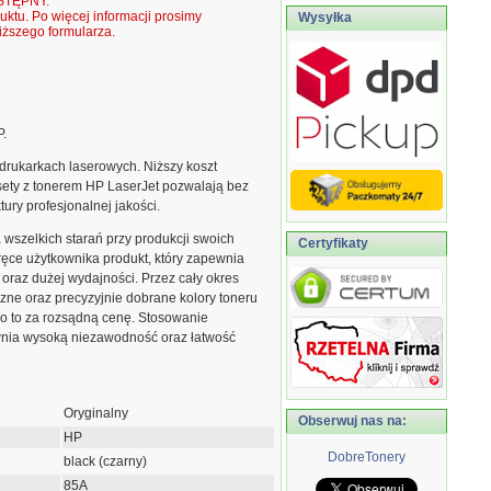
TĘPNY.
ktu. Po więcej informacji prosimy
Wysyłka
ższego formularza.
P.
rukarkach laserowych. Niższy koszt
sety z tonerem HP LaserJet pozwalają bez
ktury profesjonalnej jakości.
szelkich starań przy produkcji swoich
Certyfikaty
ęce użytkownika produkt, który zapewnia
 oraz dużej wydajności. Przez cały okres
zne oraz precyzyjnie dobrane kolory toneru
ko to za rozsądną cenę. Stosowanie
nia wysoką niezawodność oraz łatwość
Oryginalny
Obserwuj nas na:
HP
DobreTonery
black (czarny)
85A