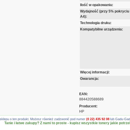
Ilość w opakowaniu:
Wydajność (przy 5% pokryciu
A4):
Technologia druku:
Kompatybilne urządzenia:
Więcej informacji:
Gwarancja:
EAN:
884420588689
Producent:
HP
gę sklepu o ten produkt. Możesz również zadzwonić pod numer
(0 22) 435 92 08
lub Gadu-Gadu
Tanie i łatwe zakupy? Z nami to proste - kupisz wszystkie tonery jakie potrze