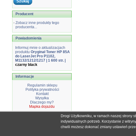
Producent
-
Zobacz inne produkty tego
producenta...
Powiadomienia
Informuj mnie o aktualizacjach
produktu
Oryginał Toner HP 85A
do LaserJet Pro P1102,
M1132/1212/1217 | 1 600 str. |
czarny black
Informacje
Regulamin sklepu
Polityka prywatności
Kontakt
Wysyłka
Dlaczego my?
Mapka dojazdu
Drogi Użytkowniku, w ramach naszej strony s
Wszystkie nazwy i znaki handlowe użyte na stronie sklepu d
indywidualnych potrzeb. Korzystanie z witry
Mimo dołożenia wszelkich starań nie
chwili możesz dokonać zmiany ustawień przegl
W przyp