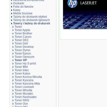
Akcesoria komputerowe
Drukarki
Folie do faksów
Kawy
Meble biurowe
Taśmy do drukarek etykiet
Taśmy do drukarek igłowych
Tonery i bębny do drukarek
Toner
Toner Apple
Oryginał Toner HP 85A do LaserJe
Toner Brother
czarny black
Toner Canon
Toner DEC
Toner Dell
Toner Develop
Toner Dymo
Toner Epson
Toner Genicom
Toner HP
Toner Hp S-print
Toner IBM
Toner Intec
Toner Katun
Toner Konica Minolta
Toner Kyocera
Toner Kyocera-Mita
Toner Lexmark
Toner Minolta
Toner Muratec
Toner Nashuatec
Toner NRG
Toner Oce