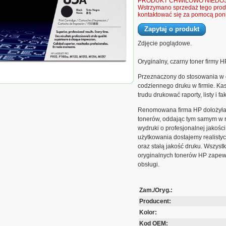
PRODUKT CHWILOWO NIEDOS
Wstrzymano sprzedaż tego produ
kontaktować się za pomocą poni
Zapytaj o produkt
Zdjęcie poglądowe.
Oryginalny, czarny toner firmy H
t Pro P1102, M1132/1212/1217 | 1 600 str. |
Przeznaczony do stosowania w d
codziennego druku w firmie. Ka
trudu drukować raporty, listy i fa
Renomowana firma HP dołożyła w
tonerów, oddając tym samym w r
wydruki o profesjonalnej jakości
użytkowania dostajemy realistyc
oraz stałą jakość druku. Wszyst
oryginalnych tonerów HP zapew
obsługi.
Zam./Oryg.:
Producent:
Kolor:
Kod OEM: