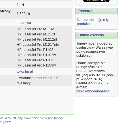
1 szt.
Recenzje
 strony
1 600 str.
Napisz recenzję o tym
laserowa
produkcie!
HP LaserJet Pro M1132
HP LaserJet Pro M1212f
Odbiór osobisty
HP LaserJet Pro M1212nf
Tonery można odebrać
HP LaserJet Pro M1217nfw
osobiście w Warszawie
HP LaserJet Pro P1102
po wcześniejszym
HP LaserJet Pro P1102w
ustaleniu.
HP LaserJet Pro P1109
DobreTonery.pl s.c.
HP LaserJet Pro P1109w
ul. Wyczółki 51/53
02-820
Warszawa
www.hp.pl
tel. (22) 435 92 08 (pon.-
Gwarancja producenta - 12
pt. w godz. 8-16)
miesięcy
Gadu-Gadu: 8475678
e-mail:
biuro@dobretonery.pl
: 8475678, aby dowiedzieć się o inne tonery.
bujesz!