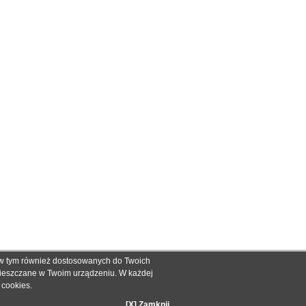
, w tym również dostosowanych do Twoich
ch informacyjnych dla określenia kompatybilności produktów.
mieszczane w Twoim urządzeniu. W każdej
dnak nie mogą być podstawą roszczeń.
e cookies
.
zakupie.
[X] Zamknij