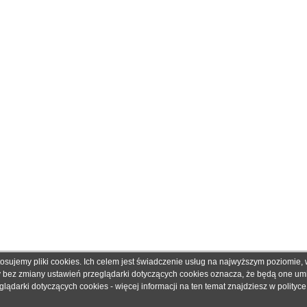
tosujemy pliki cookies. Ich celem jest świadczenie usług na najwyższym poziomie
obretonery.pl są znakami zastrzeżonymi dla ich właścicieli i zostały użyte wyłącznie w cela
ny bez zmiany ustawień przeglądarki dotyczących cookies oznacza, że będą one u
 gwarantujemy, że publikowane dane techniczne nie zawierają braków lub błędów, które je
ądarki dotyczących cookies - więcej informacji na ten temat znajdziesz w
polityc
adku jakichkolwiek wątpliwości prosimy o kontakt z handlowcem przed podjęciem decyzji o 
© 2006 - 2019. Sklep z tonerami
dobretonery.pl