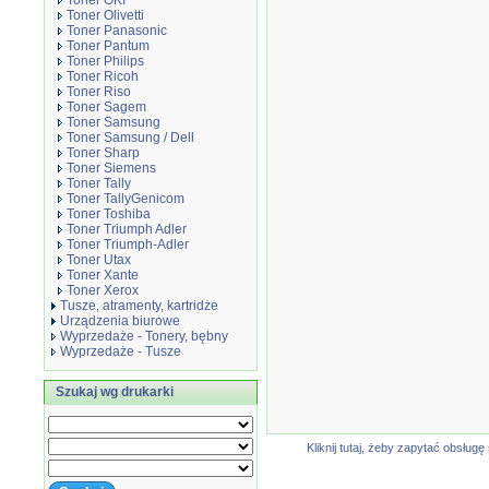
Toner OKI
Toner Olivetti
Toner Panasonic
Toner Pantum
Toner Philips
Toner Ricoh
Toner Riso
Toner Sagem
Toner Samsung
Toner Samsung / Dell
Toner Sharp
Toner Siemens
Toner Tally
Toner TallyGenicom
Toner Toshiba
Toner Triumph Adler
Toner Triumph-Adler
Toner Utax
Toner Xante
Toner Xerox
Tusze, atramenty, kartridże
Urządzenia biurowe
Wyprzedaże - Tonery, bębny
Wyprzedaże - Tusze
Szukaj wg drukarki
Kliknij tutaj, żeby zapytać obsłu