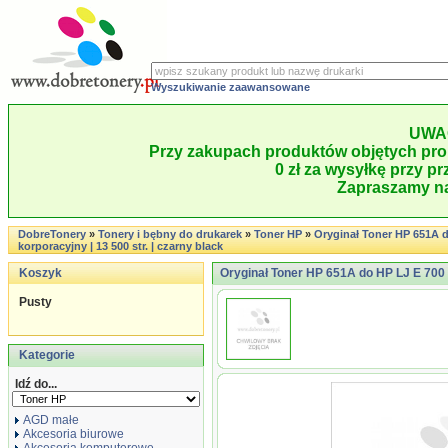
Wyszukiwanie zaawansowane
UWA
Przy zakupach produktów objętych pro
0 zł za wysyłkę przy pr
Zapraszamy na
DobreTonery
»
Tonery i bębny do drukarek
»
Toner HP
»
Oryginał Toner HP 651A d
korporacyjny | 13 500 str. | czarny black
Koszyk
Oryginał Toner HP 651A do HP LJ E 700 co
Pusty
Kategorie
Idź do...
AGD małe
Akcesoria biurowe