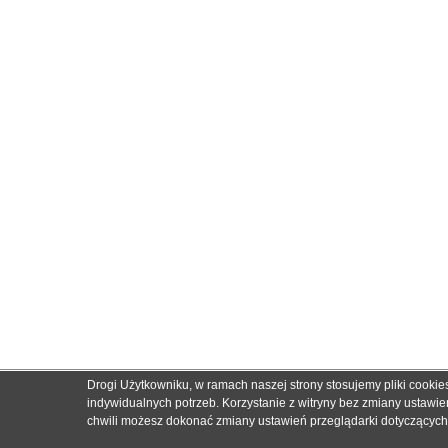
Drogi Użytkowniku, w ramach naszej strony stosujemy pliki cooki
indywidualnych potrzeb. Korzystanie z witryny bez zmiany ustaw
chwili możesz dokonać zmiany ustawień przeglądarki dotyczących c