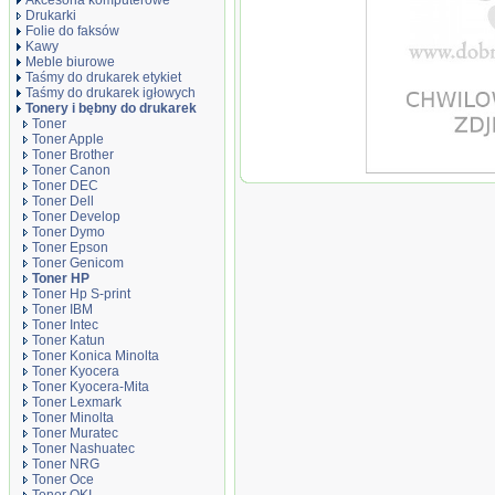
Akcesoria komputerowe
Drukarki
Folie do faksów
Kawy
Meble biurowe
Taśmy do drukarek etykiet
Taśmy do drukarek igłowych
Tonery i bębny do drukarek
Toner
Toner Apple
Toner Brother
Toner Canon
Oryginał Toner HP 
Toner DEC
color M775 | korporac
Toner Dell
czarny...
Toner Develop
Toner Dymo
Toner Epson
Toner Genicom
Toner HP
Toner Hp S-print
Toner IBM
Toner Intec
Toner Katun
Toner Konica Minolta
Toner Kyocera
Toner Kyocera-Mita
Toner Lexmark
Toner Minolta
Toner Muratec
Toner Nashuatec
Toner NRG
Toner Oce