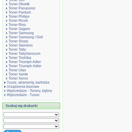
Toner OKI
Toner Olivetti
Toner Panasonic
Toner Pantum
Toner Philips
Toner Ricoh
Toner Riso
Toner Sagem
Toner Samsung
Toner Samsung / Dell
Toner Sharp
Toner Siemens
Toner Tally
Toner TallyGenicom
Toner Toshiba
Toner Triumph Adler
Toner Triumph-Adler
Toner Utax
Toner Xante
Toner Xerox
Tusze, atramenty, kartridże
Urządzenia biurowe
Wyprzedaże - Tonery, bębny
Wyprzedaże - Tusze
Szukaj wg drukarki