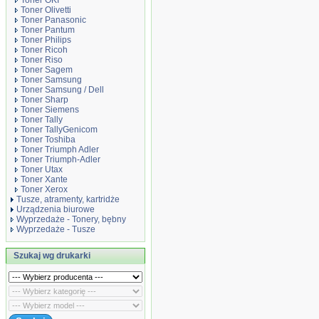
Toner OKI
Toner Olivetti
Toner Panasonic
Toner Pantum
Toner Philips
Toner Ricoh
Toner Riso
Toner Sagem
Toner Samsung
Toner Samsung / Dell
Toner Sharp
Toner Siemens
Toner Tally
Toner TallyGenicom
Toner Toshiba
Toner Triumph Adler
Toner Triumph-Adler
Toner Utax
Toner Xante
Toner Xerox
Tusze, atramenty, kartridże
Urządzenia biurowe
Wyprzedaże - Tonery, bębny
Wyprzedaże - Tusze
Szukaj wg drukarki