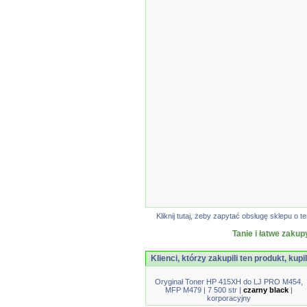
Kliknij tutaj, żeby zapytać obsługę sklepu 
Tanie i łatwe zakup
Klienci, którzy zakupili ten produkt, kupi
Oryginał Toner HP 415XH do LJ PRO M454,
MFP M479 | 7 500 str |
czarny black
|
korporacyjny