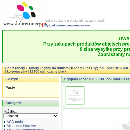
Wyszukiwanie zaawansowane
UWA
Przy zakupach produktów objętych pro
0 zł za wysyłkę przy pr
Zapraszamy na
DobreTonery
»
Tonery i bębny do drukarek
»
Toner HP
»
Oryginał Toner HP 508XC
| korporacyjny | 12 500 str. | czarny black
Koszyk
Oryginał Toner HP 508XC do Color LaserJ
Pusty
Kategorie
Idź do...
AGD małe
Akcesoria biurowe