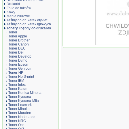
Akcesoria komputerowe
Drukarki
Folie do faksów
Kawy
Meble biurowe
Taśmy do drukarek etykiet
Taśmy do drukarek igłowych
Tonery i bębny do drukarek
Toner
Toner Apple
Toner Brother
Toner Canon
Oryginał Toner HP 
Toner DEC
LaserJet M552/553 |
Toner Dell
500 str. | czarny...
Toner Develop
Toner Dymo
Toner Epson
Toner Genicom
Toner HP
Toner Hp S-print
Toner IBM
Toner Intec
Toner Katun
Toner Konica Minolta
Toner Kyocera
Toner Kyocera-Mita
Toner Lexmark
Toner Minolta
Toner Muratec
Toner Nashuatec
Toner NRG
Toner Oce