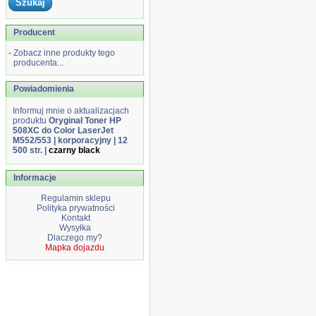
Producent
-
Zobacz inne produkty tego
producenta...
Powiadomienia
Informuj mnie o aktualizacjach
produktu
Oryginał Toner HP
508XC do Color LaserJet
M552/553 | korporacyjny | 12
500 str. |
czarny black
Informacje
Regulamin sklepu
Polityka prywatności
Kontakt
Wysyłka
Dlaczego my?
Mapka dojazdu