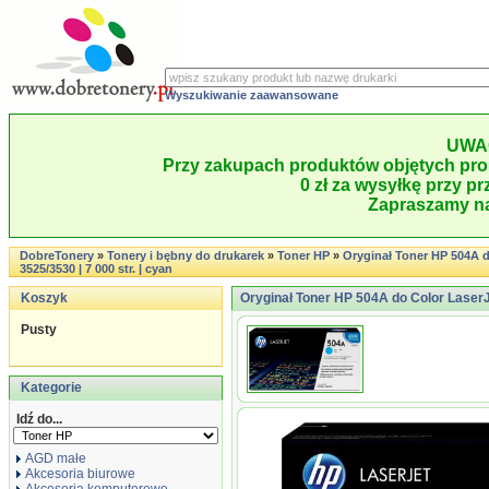
Wyszukiwanie zaawansowane
UWA
Przy zakupach produktów objętych pro
0 zł za wysyłkę przy pr
Zapraszamy na
DobreTonery
»
Tonery i bębny do drukarek
»
Toner HP
»
Oryginał Toner HP 504A d
3525/3530 | 7 000 str. | cyan
Koszyk
Oryginał Toner HP 504A do Color LaserJe
Pusty
Kategorie
Idź do...
AGD małe
Akcesoria biurowe