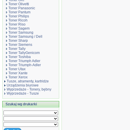
Toner OKI
Toner Olivetti
Toner Panasonic
Toner Pantum
Toner Philips
Toner Ricoh
Toner Riso
Toner Sagem
Toner Samsung
Toner Samsung / Dell
Toner Sharp
Toner Siemens
Toner Tally
Toner TallyGenicom
Toner Toshiba
Toner Triumph Adler
Toner Triumph-Adler
Toner Utax
Toner Xante
Toner Xerox
Tusze, atramenty, kartridże
Urządzenia biurowe
Wyprzedaże - Tonery, bębny
Wyprzedaże - Tusze
Szukaj wg drukarki