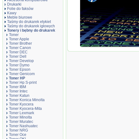
Akcesoria komputerowe
Drukarki
Folie do faksów
Kawy
Meble biurowe
Taśmy do drukarek etykiet
Taśmy do drukarek igłowych
Tonery i bębny do drukarek
Toner
Toner Apple
Toner Brother
Toner Canon
Oryginał Toner HP 504A do Color L
Toner DEC
cyan
Toner Dell
Toner Develop
Toner Dymo
Toner Epson
Toner Genicom
Toner HP
Toner Hp S-print
Toner IBM
Toner Intec
Toner Katun
Toner Konica Minolta
Toner Kyocera
Toner Kyocera-Mita
Toner Lexmark
Toner Minolta
Toner Muratec
Toner Nashuatec
Toner NRG
Toner Oce