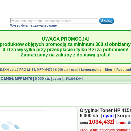
Wyszukiwanie zaawansowane
UWAGA PROMOCJA!
produktów objętych promocją za minimum 300 zł obniżamy 
0 zł za wysyłkę przy przedpłacie i tylko 9 zł za pobraniem!
Zapraszamy na zakupy z dostawą gratis!
415XH do LJ PRO M454, MFP M479 | 6 000 str. | cyan | korporacyjny
Blog
|
Regulam
M454, MFP M479 | 6 000 str. | cyan |...
[W2031XH]
Oryginał Toner HP 41
6 000 str. |
cyan
| korpo
1034,43zł
cena
brutto
, 
Produkt nie jest objęty promocj