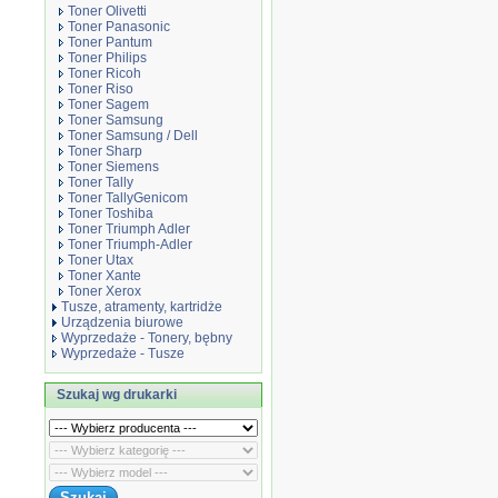
Toner Olivetti
Toner Panasonic
Toner Pantum
Toner Philips
Toner Ricoh
Toner Riso
Toner Sagem
Toner Samsung
Toner Samsung / Dell
Toner Sharp
Toner Siemens
Toner Tally
Toner TallyGenicom
Toner Toshiba
Toner Triumph Adler
Toner Triumph-Adler
Toner Utax
Toner Xante
Toner Xerox
Tusze, atramenty, kartridże
Urządzenia biurowe
Wyprzedaże - Tonery, bębny
Wyprzedaże - Tusze
Szukaj wg drukarki