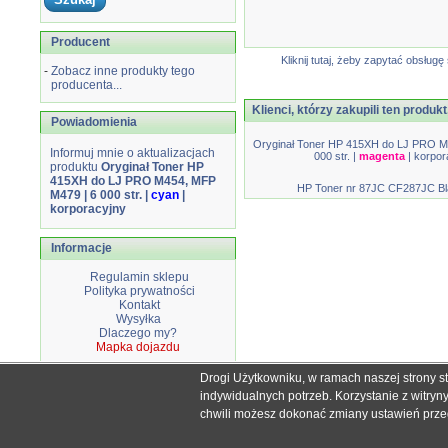
Producent
Kliknij tutaj, żeby zapytać obsłu
-
Zobacz inne produkty tego
producenta...
Klienci, którzy zakupili ten produkt
Powiadomienia
Oryginał Toner HP 415XH do LJ PRO M
Informuj mnie o aktualizacjach
000 str. |
magenta
| korpor
produktu
Oryginał Toner HP
415XH do LJ PRO M454, MFP
HP Toner nr 87JC CF287JC Bl
M479 | 6 000 str. |
cyan
|
korporacyjny
Informacje
Regulamin sklepu
Polityka prywatności
Kontakt
Wysyłka
Dlaczego my?
Mapka dojazdu
Drogi Użytkowniku, w ramach naszej strony s
Wszystkie nazwy i znaki handlowe użyte na stronie sklepu d
indywidualnych potrzeb. Korzystanie z witry
Mimo dołożenia wszelkich starań nie
chwili możesz dokonać zmiany ustawień przegl
W przyp