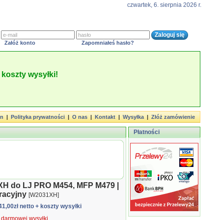
czwartek, 6. sierpnia 2026 r.
Załóż konto
Zapomniałeś hasło?
koszty wysyłki!
in
|
Polityka prywatności
|
O nas
|
Kontakt
|
Wysyłka
|
Złóż zamówienie
Płatności
5XH do LJ PRO M454, MFP M479 |
racyjny
[W2031XH]
841,00zł netto
+ koszty wysyłki
ą darmowej wysyłki.