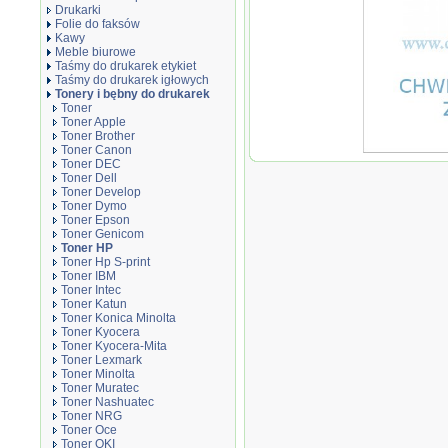
Drukarki
Folie do faksów
Kawy
Meble biurowe
Taśmy do drukarek etykiet
Taśmy do drukarek igłowych
Tonery i bębny do drukarek
Toner
Toner Apple
Toner Brother
Toner Canon
Oryginał Tone
Toner DEC
M454, MFP M479
Toner Dell
korporacyjny
Toner Develop
Toner Dymo
Toner Epson
Toner Genicom
Toner HP
Toner Hp S-print
Toner IBM
Toner Intec
Toner Katun
Toner Konica Minolta
Toner Kyocera
Toner Kyocera-Mita
Toner Lexmark
Toner Minolta
Toner Muratec
Toner Nashuatec
Toner NRG
Toner Oce
Toner OKI