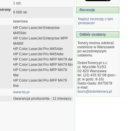
1 szt.
 strony
Recenzje
6 000 str.
Napisz recenzję o tym
laserowa
produkcie!
HP Color LaserJet Enterprise
M455dn
Odbiór osobisty
HP Color LaserJet Enterprise MFP
Tonery można odebrać
M480f
osobiście w Warszawie
HP Color LaserJet Pro M454dn
po wcześniejszym
HP Color LaserJet Pro M454dw
ustaleniu.
HP Color LaserJet Pro MFP M479 dw
DobreTonery.pl s.c.
HP Color LaserJet Pro MFP M479 fdn
ul. Wyczółki 51/53
HP Color LaserJet Pro MFP M479
02-820
Warszawa
fdw
tel. (22) 435 92 08 (pon.-
pt. w godz. 8-16)
HP Color LaserJet Pro MFP M479
Gadu-Gadu: 8475678
fnw
e-mail:
biuro@dobretonery.pl
www.hp.pl
Gwarancja producenta - 12 miesięcy