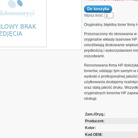
Wpisz ilość:
Oryginalny, błękitny toner firmy 
Przeznaczony do stosowania w 
oryginalne wkłady laserowe HP 
umożliwiają drukowanie większej
r HP 415XH do LJ PRO
prędkością i wykorzystaniem in
 | 6 000 str. | cyan |
oszustwami.
Renomowana firma HP dołożyła w
tonerów, oddając tym samym w r
wydruki o profesjonalnej jakości
użytkowania dostajemy realistyc
oraz stałą jakość druku. Wszyst
oryginalnych tonerów HP zapew
obsługi.
Zam./Oryg.:
Producent:
Kolor:
Kod OEM: