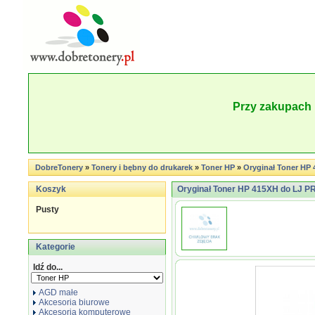
Przy zakupach 
DobreTonery
»
Tonery i bębny do drukarek
»
Toner HP
»
Oryginał Toner HP 
Koszyk
Oryginał Toner HP 415XH do LJ PRO 
Pusty
Kategorie
Idź do...
AGD małe
Akcesoria biurowe
Akcesoria komputerowe