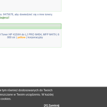
: 8475678, aby dowiedzieć się o inne tonery.
bujesz!
ł Toner HP 415XH do LJ PRO M454, MFP M479 | 6
000 str |
yellow
| korporacyjny
, w tym również dostosowanych do Twoich
ch informacyjnych dla określenia kompatybilności produktów.
mieszczane w Twoim urządzeniu. W każdej
dnak nie mogą być podstawą roszczeń.
e cookies
.
zakupie.
[X] Zamknij