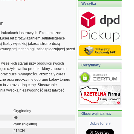
Wysyłka
HP.
drukarkach laserowych. Ekonomiczne
LaserJet z rozwiązaniem JetIntelligence
 liczby wysokiej jakości stron z dużą
nowacyjnej technologii zabezpieczającej przed
szelkich starań przy produkcji swoich
Certyfikaty
ęce użytkownika produkt, który zapewnia
 oraz dużej wydajności. Przez cały okres
zne oraz precyzyjnie dobrane kolory toneru
ko to za rozsądną cenę. Stosowanie
nia wysoką niezawodność oraz łatwość
Oryginalny
Obserwuj nas na:
HP
DobreTonery
cyan (błękitny)
415XH