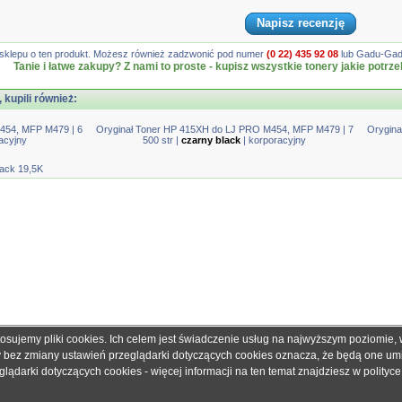
Napisz recenzję
gę sklepu o ten produkt. Możesz również zadzwonić pod numer
(0 22) 435 92 08
lub Gadu-Gadu
Tanie i łatwe zakupy? Z nami to proste - kupisz wszystkie tonery jakie potrze
, kupili również:
454, MFP M479 | 6
Oryginał Toner HP 415XH do LJ PRO M454, MFP M479 | 7
Orygina
acyjny
500 str |
czarny black
| korporacyjny
ack 19,5K
tosujemy pliki cookies. Ich celem jest świadczenie usług na najwyższym poziomie
obretonery.pl są znakami zastrzeżonymi dla ich właścicieli i zostały użyte wyłącznie w cela
ny bez zmiany ustawień przeglądarki dotyczących cookies oznacza, że będą one u
 gwarantujemy, że publikowane dane techniczne nie zawierają braków lub błędów, które je
ądarki dotyczących cookies - więcej informacji na ten temat znajdziesz w
polityc
adku jakichkolwiek wątpliwości prosimy o kontakt z handlowcem przed podjęciem decyzji o 
© 2006 - 2019. Sklep z tonerami
dobretonery.pl