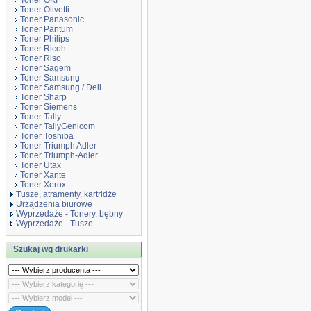
Toner OKI
Toner Olivetti
Toner Panasonic
Toner Pantum
Toner Philips
Toner Ricoh
Toner Riso
Toner Sagem
Toner Samsung
Toner Samsung / Dell
Toner Sharp
Toner Siemens
Toner Tally
Toner TallyGenicom
Toner Toshiba
Toner Triumph Adler
Toner Triumph-Adler
Toner Utax
Toner Xante
Toner Xerox
Tusze, atramenty, kartridże
Urządzenia biurowe
Wyprzedaże - Tonery, bębny
Wyprzedaże - Tusze
Szukaj wg drukarki