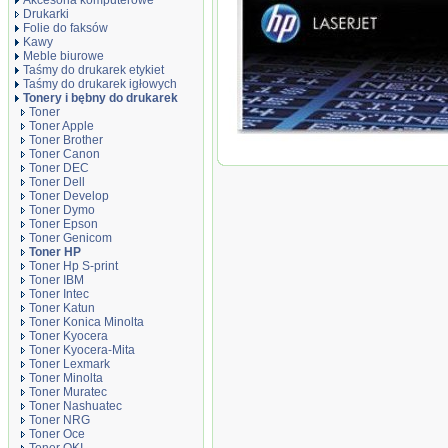
Akcesoria komputerowe
Drukarki
Folie do faksów
Kawy
Meble biurowe
Taśmy do drukarek etykiet
Taśmy do drukarek igłowych
Tonery i bębny do drukarek
Toner
Toner Apple
Toner Brother
Oryginał Toner HP 36A do LaserJet P15
Toner Canon
black
Toner DEC
Toner Dell
Toner Develop
Toner Dymo
Toner Epson
Toner Genicom
Toner HP
Toner Hp S-print
Toner IBM
Toner Intec
Toner Katun
Toner Konica Minolta
Toner Kyocera
Toner Kyocera-Mita
Toner Lexmark
Toner Minolta
Toner Muratec
Toner Nashuatec
Toner NRG
Toner Oce