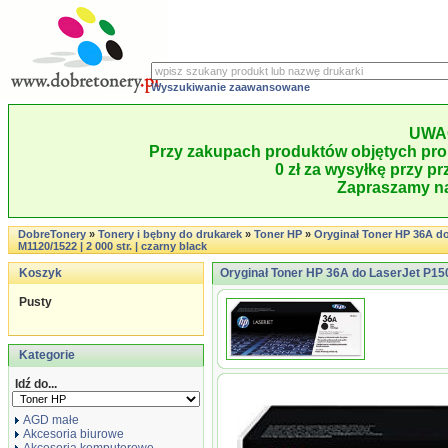
Wyszukiwanie zaawansowane
UWA
Przy zakupach produktów objętych pro
0 zł za wysyłkę przy pr
Zapraszamy na
DobreTonery
»
Tonery i bębny do drukarek
»
Toner HP
»
Oryginał Toner HP 36A do
M1120/1522 | 2 000 str. | czarny black
Koszyk
Oryginał Toner HP 36A do LaserJet P1505
Pusty
Kategorie
Idź do...
AGD małe
Akcesoria biurowe