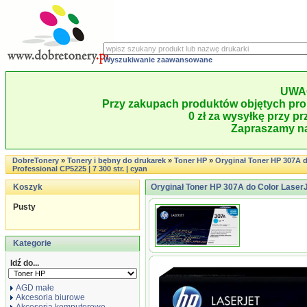
Wyszukiwanie zaawansowane
UWA
Przy zakupach produktów objętych pro
0 zł za wysyłkę przy pr
Zapraszamy na
DobreTonery
»
Tonery i bębny do drukarek
»
Toner HP
»
Oryginał Toner HP 307A d
Professional CP5225 | 7 300 str. | cyan
Koszyk
Oryginał Toner HP 307A do Color LaserJe
Pusty
Kategorie
Idź do...
AGD małe
Akcesoria biurowe