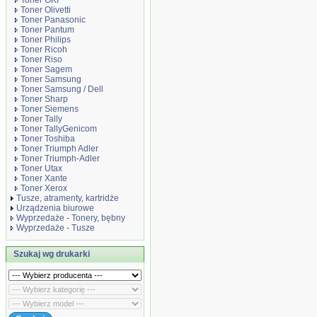
Toner OKI
Toner Olivetti
Toner Panasonic
Toner Pantum
Toner Philips
Toner Ricoh
Toner Riso
Toner Sagem
Toner Samsung
Toner Samsung / Dell
Toner Sharp
Toner Siemens
Toner Tally
Toner TallyGenicom
Toner Toshiba
Toner Triumph Adler
Toner Triumph-Adler
Toner Utax
Toner Xante
Toner Xerox
Tusze, atramenty, kartridże
Urządzenia biurowe
Wyprzedaże - Tonery, bębny
Wyprzedaże - Tusze
Szukaj wg drukarki