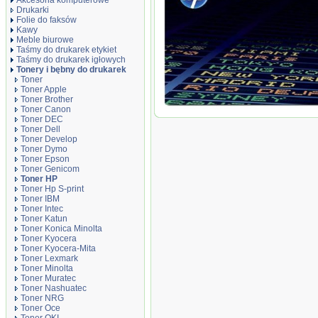
Akcesoria komputerowe
Drukarki
Folie do faksów
Kawy
Meble biurowe
Taśmy do drukarek etykiet
Taśmy do drukarek igłowych
Tonery i bębny do drukarek
Toner
Toner Apple
Toner Brother
Toner Canon
Oryginał Toner HP 307A do Color LaserJ
Toner DEC
cyan
Toner Dell
Toner Develop
Toner Dymo
Toner Epson
Toner Genicom
Toner HP
Toner Hp S-print
Toner IBM
Toner Intec
Toner Katun
Toner Konica Minolta
Toner Kyocera
Toner Kyocera-Mita
Toner Lexmark
Toner Minolta
Toner Muratec
Toner Nashuatec
Toner NRG
Toner Oce