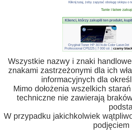
Kliknij tutaj, żeby zapytać obsługę sklepu
Tanie i łatwe zaku
Klienci, którzy zakupili ten produkt, kupi
Oryginał Toner HP 307A do Color LaserJet
Professional CP5225 | 7 000 str. |
czarny blac
Wszystkie nazwy i znaki handlowe 
znakami zastrzeżonymi dla ich właś
informacyjnych dla okreś
Mimo dołożenia wszelkich starań
techniczne nie zawierają braków
podst
W przypadku jakichkolwiek wątpliw
podjęciem 