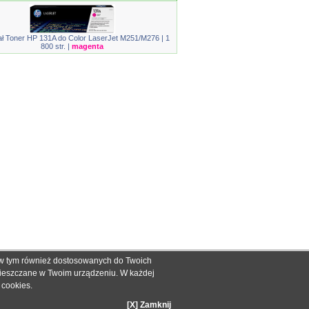
ał Toner HP 131A do Color LaserJet M251/M276 | 1
800 str. |
magenta
, w tym również dostosowanych do Twoich
ch informacyjnych dla określenia kompatybilności produktów.
mieszczane w Twoim urządzeniu. W każdej
dnak nie mogą być podstawą roszczeń.
e cookies
.
zakupie.
[X] Zamknij