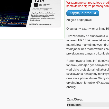
Wstrzymano sprzedaż tego produ
kontaktować się za pomocą poni
Zapytaj o produkt
Zdjęcie poglądowe.
Oryginalny, czarny toner firmy H
LaserJet M251/M276 | 1 520 str. | czarny
Przeznaczony do stosowania w 
tonerem HP 131A LaserJet zape
materiałów marketingowych dru
wydajność bez marnowania czasu
projektowane z myślą o konkret
Renomowana firma HP dołożyła w
tonerów, oddając tym samym w r
wydruki o profesjonalnej jakości
użytkowania dostajemy realistyc
oraz stałą jakość druku. Wszyst
oryginalnych tonerów HP zapew
obsługi.
Zam./Oryg.:
Producent: