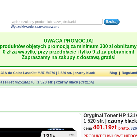
Wyszukiwanie zaawansowane
UWAGA PROMOCJA!
produktów objętych promocją za minimum 300 zł obniżamy 
0 zł za wysyłkę przy przedpłacie i tylko 9 zł za pobraniem!
Zapraszamy na zakupy z dostawą gratis!
31A do Color LaserJet M251/M276 | 1 520 str. | czarny black
Blog
|
Regulam
aserJet M251/M276 | 1 520 str. | czarny black
[CF210A]
Oryginał Toner HP 131
1 520 str. |
czarny black
401,19zł
cena
brutto
, 32
PRODUKT CHWILOWO NIEDOS