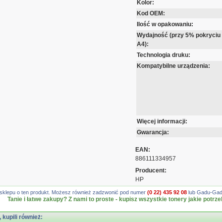
Kolor:
Kod OEM:
Ilość w opakowaniu:
Wydajność (przy 5% pokryciu
A4):
Technologia druku:
Kompatybilne urządzenia:
Więcej informacji:
Gwarancja:
EAN:
886111334957
Producent:
HP
gę sklepu o ten produkt. Możesz również zadzwonić pod numer
(0 22) 435 92 08
lub Gadu-Gadu
Tanie i łatwe zakupy? Z nami to proste - kupisz wszystkie tonery jakie potrze
, kupili również: