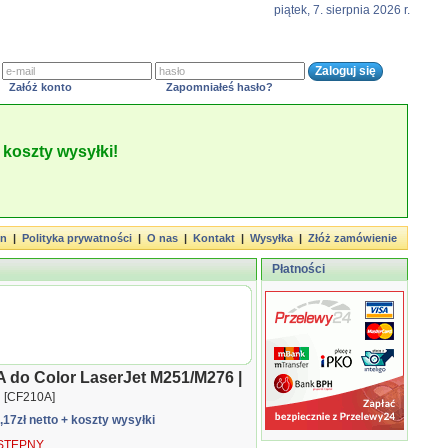
piątek, 7. sierpnia 2026 r.
Załóż konto
Zapomniałeś hasło?
koszty wysyłki!
in
|
Polityka prywatności
|
O nas
|
Kontakt
|
Wysyłka
|
Złóż zamówienie
Płatności
A do Color LaserJet M251/M276 |
[CF210A]
6,17zł netto
+ koszty wysyłki
TĘPNY.