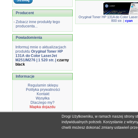
Producent
Oryginał Toner HP 131A do Color Lase
800 str. |
cyan
-
Zobacz inne produkty tego
producenta...
Powiadomienia
Informuj mnie o aktualizacjach
produktu
Oryginał Toner HP
131A do Color LaserJet
M251/M276 | 1 520 str. |
czarny
black
Informacje
Regulamin sklepu
Polityka prywatności
Kontakt
Wysyłka
Dlaczego my?
Mapka dojazdu
Drogi Użytkowniku, w ramach naszej strony s
Wszystkie nazwy i znaki handlowe użyte na stronie sklepu d
indywidualnych potrzeb. Korzystanie z witry
Mimo dołożenia wszelkich starań nie
chwili możesz dokonać zmiany ustawień przegl
W przyp