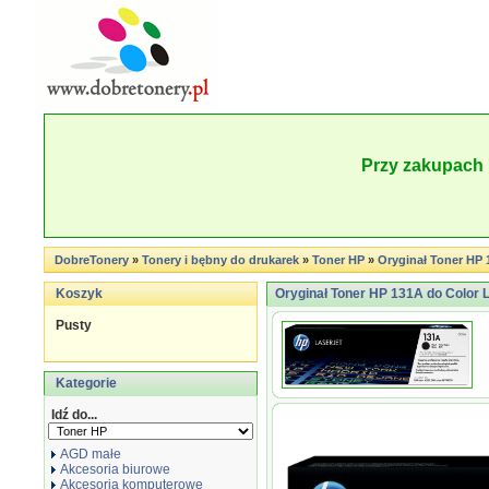
Przy zakupach 
DobreTonery
»
Tonery i bębny do drukarek
»
Toner HP
»
Oryginał Toner HP 1
Koszyk
Oryginał Toner HP 131A do Color L
Pusty
Kategorie
Idź do...
AGD małe
Akcesoria biurowe
Akcesoria komputerowe