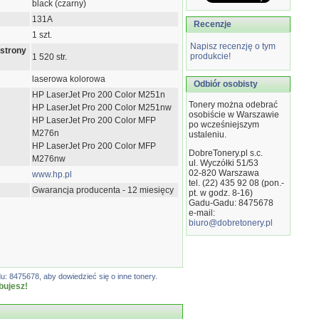
black (czarny)
131A
Recenzje
1 szt.
Napisz recenzję o tym
 strony
produkcie!
1 520 str.
laserowa kolorowa
Odbiór osobisty
HP LaserJet Pro 200 Color M251n
Tonery można odebrać
HP LaserJet Pro 200 Color M251nw
osobiście w Warszawie
HP LaserJet Pro 200 Color MFP
po wcześniejszym
M276n
ustaleniu.
HP LaserJet Pro 200 Color MFP
DobreTonery.pl s.c.
M276nw
ul. Wyczółki 51/53
02-820
Warszawa
www.hp.pl
tel. (22) 435 92 08 (pon.-
Gwarancja producenta - 12 miesięcy
pt. w godz. 8-16)
Gadu-Gadu: 8475678
e-mail:
biuro@dobretonery.pl
: 8475678, aby dowiedzieć się o inne tonery.
bujesz!