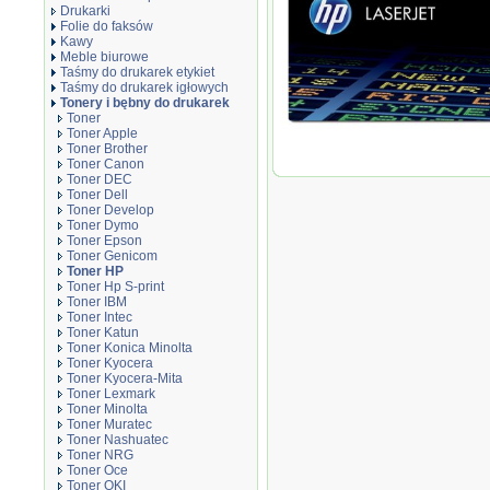
Drukarki
Folie do faksów
Kawy
Meble biurowe
Taśmy do drukarek etykiet
Taśmy do drukarek igłowych
Tonery i bębny do drukarek
Toner
Toner Apple
Oryginał Toner HP 131A do Color 
Toner Brother
black
Toner Canon
Toner DEC
Toner Dell
Toner Develop
Toner Dymo
Toner Epson
Toner Genicom
Toner HP
Toner Hp S-print
Toner IBM
Toner Intec
Toner Katun
Toner Konica Minolta
Toner Kyocera
Toner Kyocera-Mita
Toner Lexmark
Toner Minolta
Toner Muratec
Toner Nashuatec
Toner NRG
Toner Oce
Toner OKI