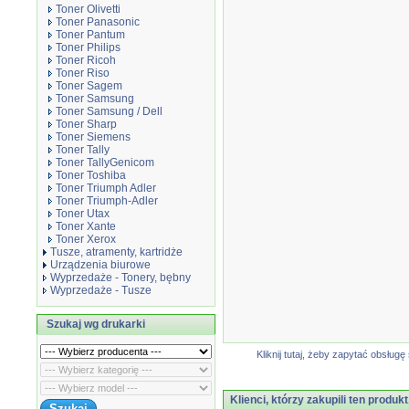
Toner Olivetti
Toner Panasonic
Toner Pantum
Toner Philips
Toner Ricoh
Toner Riso
Toner Sagem
Toner Samsung
Toner Samsung / Dell
Toner Sharp
Toner Siemens
Toner Tally
Toner TallyGenicom
Toner Toshiba
Toner Triumph Adler
Toner Triumph-Adler
Toner Utax
Toner Xante
Toner Xerox
Tusze, atramenty, kartridże
Urządzenia biurowe
Wyprzedaże - Tonery, bębny
Wyprzedaże - Tusze
Szukaj wg drukarki
Kliknij tutaj, żeby zapytać obsłu
Klienci, którzy zakupili ten produkt