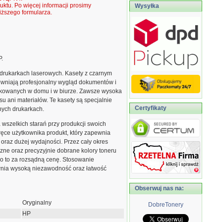
ktu. Po więcej informacji prosimy
Wysyłka
ższego formularza.
P.
drukarkach laserowych. Kasety z czarnym
wniają profesjonalny wygląd dokumentów i
kowanych w domu i w biurze. Zawsze wysoka
 ani materiałów. Te kasety są specjalnie
Certyfikaty
nych drukarkach.
szelkich starań przy produkcji swoich
ęce użytkownika produkt, który zapewnia
 oraz dużej wydajności. Przez cały okres
zne oraz precyzyjnie dobrane kolory toneru
ko to za rozsądną cenę. Stosowanie
nia wysoką niezawodność oraz łatwość
Obserwuj nas na:
Oryginalny
DobreTonery
HP