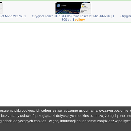
rJet M251/M276 | 1
Oryginał Toner HP 131A do Color LaserJet M251/M276 | 1
Orygin
800 str. |
yellow
tosujemy pliki cookies. Ich celem jest świadczenie usług na najwyższym poziomie
obretonery.pl są znakami zastrzeżonymi dla ich właścicieli i zostały użyte wyłącznie w cela
ny bez zmiany ustawień przeglądarki dotyczących cookies oznacza, że będą one u
 gwarantujemy, że publikowane dane techniczne nie zawierają braków lub błędów, które je
ądarki dotyczących cookies - więcej informacji na ten temat znajdziesz w
polityc
adku jakichkolwiek wątpliwości prosimy o kontakt z handlowcem przed podjęciem decyzji o 
© 2006 - 2019. Sklep z tonerami
dobretonery.pl