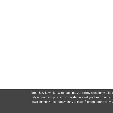
Drogi Użytkowniku, w ramach naszej strony stosujemy pliki
indywidualnych potrzeb. Korzystanie z witryny bez zmiany
chwili możesz dokonać zmiany ustawień przeglądarki dotycz