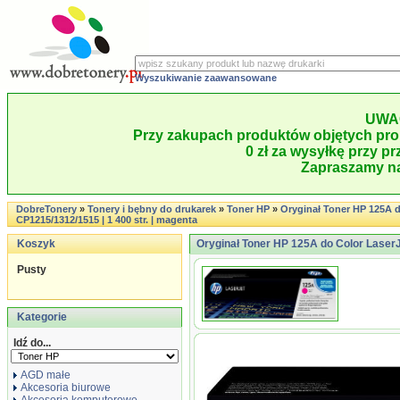
Wyszukiwanie zaawansowane
UWA
Przy zakupach produktów objętych pro
0 zł za wysyłkę przy pr
Zapraszamy na
DobreTonery
»
Tonery i bębny do drukarek
»
Toner HP
»
Oryginał Toner HP 125A d
CP1215/1312/1515 | 1 400 str. | magenta
Koszyk
Oryginał Toner HP 125A do Color LaserJ
Pusty
Kategorie
Idź do...
AGD małe
Akcesoria biurowe