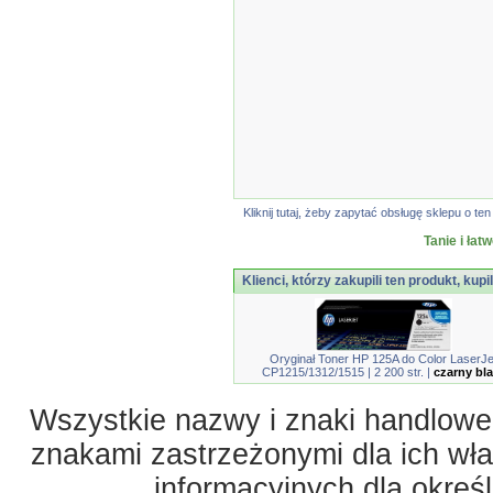
Kliknij tutaj, żeby zapytać obsługę sklepu o 
Tanie i łat
Klienci, którzy zakupili ten produkt, kupi
Oryginał Toner HP 125A do Color LaserJe
CP1215/1312/1515 | 2 200 str. |
czarny bl
Wszystkie nazwy i znaki handlowe 
znakami zastrzeżonymi dla ich właś
informacyjnych dla okreś