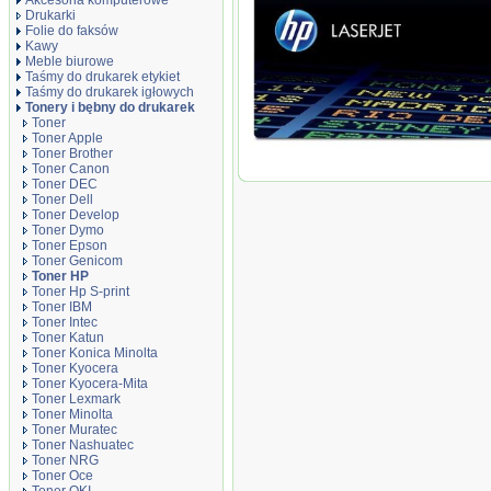
Akcesoria komputerowe
Drukarki
Folie do faksów
Kawy
Meble biurowe
Taśmy do drukarek etykiet
Taśmy do drukarek igłowych
Tonery i bębny do drukarek
Toner
Toner Apple
Toner Brother
Oryginał Toner HP 125A do Color Laser
Toner Canon
magenta
Toner DEC
Toner Dell
Toner Develop
Toner Dymo
Toner Epson
Toner Genicom
Toner HP
Toner Hp S-print
Toner IBM
Toner Intec
Toner Katun
Toner Konica Minolta
Toner Kyocera
Toner Kyocera-Mita
Toner Lexmark
Toner Minolta
Toner Muratec
Toner Nashuatec
Toner NRG
Toner Oce