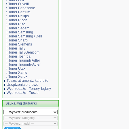
Toner OKI
Toner Olivetti
Toner Panasonic
Toner Pantum
Toner Philips
Toner Ricoh
Toner Riso
Toner Sagem
Toner Samsung
Toner Samsung / Dell
Toner Sharp
Toner Siemens
Toner Tally
Toner TallyGenicom
Toner Toshiba
Toner Triumph Adler
Toner Triumph-Adler
Toner Utax
Toner Xante
Toner Xerox
Tusze, atramenty, kartridże
Urządzenia biurowe
Wyprzedaże - Tonery, bębny
Wyprzedaże - Tusze
Szukaj wg drukarki