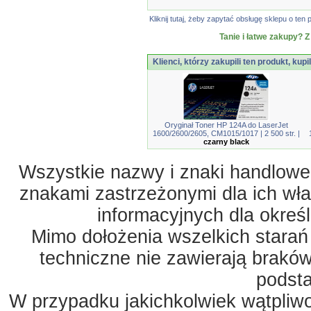
Kliknij tutaj, żeby zapytać obsługę sklepu o t
Tanie i łatwe zakupy? Z
Klienci, którzy zakupili ten produkt, kupi
Oryginał Toner HP 124A do LaserJet
1600/2600/2605, CM1015/1017 | 2 500 str. |
czarny black
Wszystkie nazwy i znaki handlowe 
znakami zastrzeżonymi dla ich właś
informacyjnych dla okreś
Mimo dołożenia wszelkich starań
techniczne nie zawierają braków
podst
W przypadku jakichkolwiek wątpliw