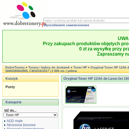
Wyszukiwanie zaawansowane
UWA
Przy zakupach produktów objętych pro
0 zł za wysyłkę przy pr
Zapraszamy na
DobreTonery
»
Tonery i bębny do drukarek
»
Toner HP
»
Oryginał Toner HP 124A 
1600/2600/2605, CM1015/1017 | 2 000 str. | yellow
Koszyk
Oryginał Toner HP 124A do LaserJet 1600
Pusty
Kategorie
Idź do...
AGD małe
Akcesoria biurowe