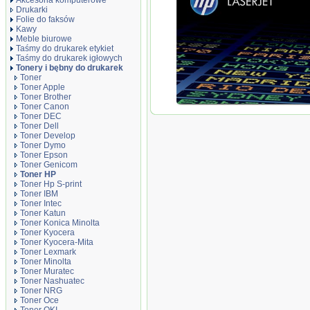
Akcesoria komputerowe
Drukarki
Folie do faksów
Kawy
Meble biurowe
Taśmy do drukarek etykiet
Taśmy do drukarek igłowych
Tonery i bębny do drukarek
Toner
Toner Apple
Toner Brother
Toner Canon
Oryginał Toner HP 124A do Laser
Toner DEC
2 000 str. | yellow
Toner Dell
Toner Develop
Toner Dymo
Toner Epson
Toner Genicom
Toner HP
Toner Hp S-print
Toner IBM
Toner Intec
Toner Katun
Toner Konica Minolta
Toner Kyocera
Toner Kyocera-Mita
Toner Lexmark
Toner Minolta
Toner Muratec
Toner Nashuatec
Toner NRG
Toner Oce