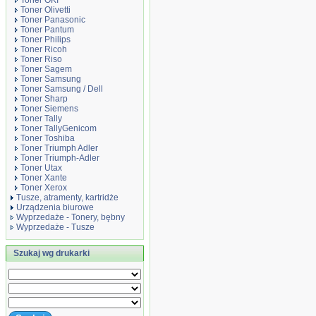
Toner OKI
Toner Olivetti
Toner Panasonic
Toner Pantum
Toner Philips
Toner Ricoh
Toner Riso
Toner Sagem
Toner Samsung
Toner Samsung / Dell
Toner Sharp
Toner Siemens
Toner Tally
Toner TallyGenicom
Toner Toshiba
Toner Triumph Adler
Toner Triumph-Adler
Toner Utax
Toner Xante
Toner Xerox
Tusze, atramenty, kartridże
Urządzenia biurowe
Wyprzedaże - Tonery, bębny
Wyprzedaże - Tusze
Szukaj wg drukarki