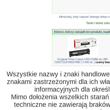
Kliknij tutaj, żeby zapytać obsługę sklep
Tanie i łatwe zak
Klienci, którzy zakupili ten produkt, kupi
Oryginał Toner Canon CRG718BK do LBP-
7200/7210/7660/7680 | 3 400 str. |
czarny bla
Wszystkie nazwy i znaki handlowe 
znakami zastrzeżonymi dla ich właś
informacyjnych dla okreś
Mimo dołożenia wszelkich starań
techniczne nie zawierają braków