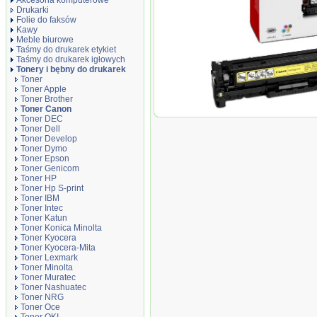
Akcesoria komputerowe
Drukarki
Folie do faksów
Kawy
Meble biurowe
Taśmy do drukarek etykiet
Taśmy do drukarek igłowych
Tonery i bębny do drukarek
Toner
Toner Apple
Toner Brother
Toner Canon
Oryginał Toner Canon CR
Toner DEC
7200/7210/7660/7680 | 2 900
Toner Dell
Toner Develop
Toner Dymo
Toner Epson
Toner Genicom
Toner HP
Toner Hp S-print
Toner IBM
Toner Intec
Toner Katun
Toner Konica Minolta
Toner Kyocera
Toner Kyocera-Mita
Toner Lexmark
Toner Minolta
Toner Muratec
Toner Nashuatec
Toner NRG
Toner Oce