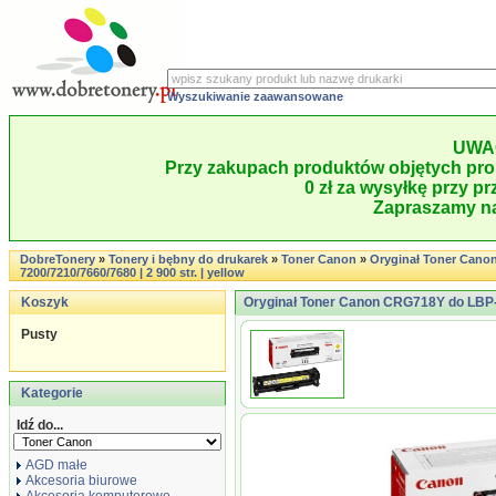
Wyszukiwanie zaawansowane
UWA
Przy zakupach produktów objętych pro
0 zł za wysyłkę przy pr
Zapraszamy na
DobreTonery
»
Tonery i bębny do drukarek
»
Toner Canon
»
Oryginał Toner Cano
7200/7210/7660/7680 | 2 900 str. | yellow
Koszyk
Oryginał Toner Canon CRG718Y do LBP-72
Pusty
Kategorie
Idź do...
AGD małe
Akcesoria biurowe