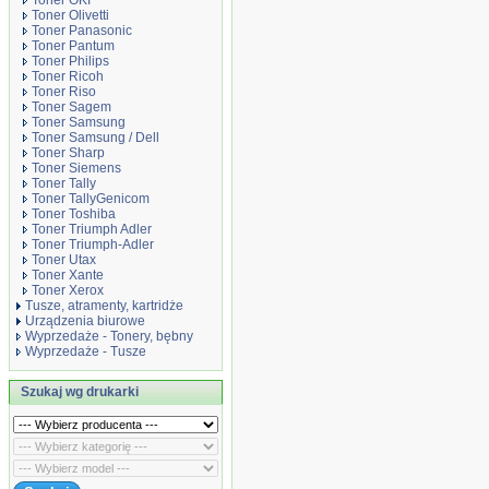
Toner OKI
Toner Olivetti
Toner Panasonic
Toner Pantum
Toner Philips
Toner Ricoh
Toner Riso
Toner Sagem
Toner Samsung
Toner Samsung / Dell
Toner Sharp
Toner Siemens
Toner Tally
Toner TallyGenicom
Toner Toshiba
Toner Triumph Adler
Toner Triumph-Adler
Toner Utax
Toner Xante
Toner Xerox
Tusze, atramenty, kartridże
Urządzenia biurowe
Wyprzedaże - Tonery, bębny
Wyprzedaże - Tusze
Szukaj wg drukarki