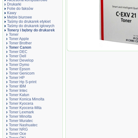
Akcesoria komputerowe
Drukarki
Folie do faksów
Kawy
Meble biurowe
Taśmy do drukarek etykiet
Taśmy do drukarek igłowych
Tonery i bębny do drukarek
Toner
Toner Apple
Toner Brother
Toner Canon
Oryginał Toner Canon
Toner DEC
2280/2880/3380/3580 |
Toner Dell
Toner Develop
Toner Dymo
Toner Epson
Toner Genicom
Toner HP
Toner Hp S-print
Toner IBM
Toner Intec
Toner Katun
Toner Konica Minolta
Toner Kyocera
Toner Kyocera-Mita
Toner Lexmark
Toner Minolta
Toner Muratec
Toner Nashuatec
Toner NRG
Toner Oce