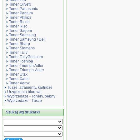
Toner OKI
Toner Olivetti
Toner Panasonic
Toner Pantum
Toner Philips
Toner Ricoh
Toner Riso
Toner Sagem
Toner Samsung
Toner Samsung / Dell
Toner Sharp
Toner Siemens
Toner Tally
Toner TallyGenicom
Toner Toshiba
Toner Triumph Adler
Toner Triumph-Adler
Toner Utax
Toner Xante
Toner Xerox
Tusze, atramenty, kartridże
Urządzenia biurowe
Wyprzedaże - Tonery, bębny
Wyprzedaże - Tusze
Szukaj wg drukarki