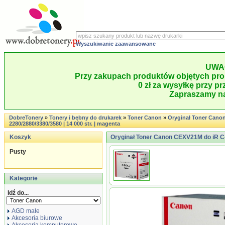
Wyszukiwanie zaawansowane
UWA
Przy zakupach produktów objętych pro
0 zł za wysyłkę przy pr
Zapraszamy na
DobreTonery
»
Tonery i bębny do drukarek
»
Toner Canon
»
Oryginał Toner Cano
2280/2880/3380/3580 | 14 000 str. | magenta
Koszyk
Oryginał Toner Canon CEXV21M do iR C-2
Pusty
Kategorie
Idź do...
AGD małe
Akcesoria biurowe