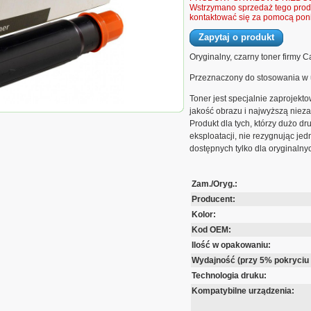
Wstrzymano sprzedaż tego produ
kontaktować się za pomocą poni
Zapytaj o produkt
Oryginalny, czarny toner firmy 
Przeznaczony do stosowania w 
Toner jest specjalnie zaprojekt
jakość obrazu i najwyższą nie
on CEXV11 do iR-
000 str. | czarny black
Produkt dla tych, którzy dużo d
eksploatacji, nie rezygnując je
dostępnych tylko dla oryginaln
Zam./Oryg.:
Producent:
Kolor:
Kod OEM:
Ilość w opakowaniu:
Wydajność (przy 5% pokryciu 
Technologia druku:
Kompatybilne urządzenia: