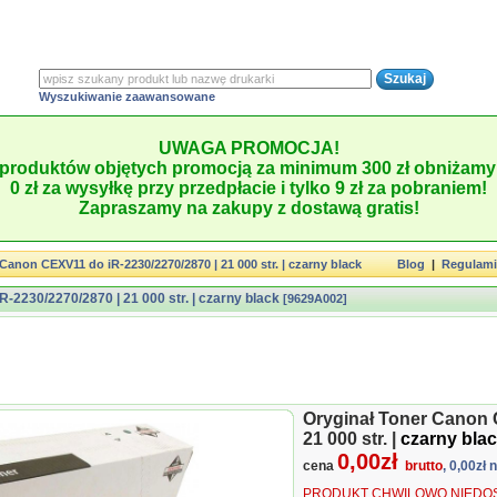
Wyszukiwanie zaawansowane
UWAGA PROMOCJA!
produktów objętych promocją za minimum 300 zł obniżamy 
0 zł za wysyłkę przy przedpłacie i tylko 9 zł za pobraniem!
Zapraszamy na zakupy z dostawą gratis!
Canon CEXV11 do iR-2230/2270/2870 | 21 000 str. | czarny black
Blog
|
Regulam
-2230/2270/2870 | 21 000 str. | czarny black
[9629A002]
Oryginał Toner Canon 
21 000 str. |
czarny bla
0,00zł
cena
brutto
, 0,00zł 
PRODUKT CHWILOWO NIEDOS