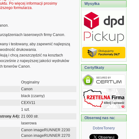
ktu. Po więcej informacji prosimy
Wysyłka
ższego formularza.
Canon.
urządzeniach laserowych firmy Canon.
owany i testowany, aby zapewnić najlepszą
zawodność drukowania.
rukują i chcą zaoszczędzić na kosztach
dnocześnie z najwyższej jakości wydruków
ych tonerów Canon.
Certyfikaty
Oryginalny
Canon
black (czarny)
CEXV11
1 szt.
strony A4):
21 000 str.
Obserwuj nas na:
laserowa
DobreTonery
Canon imageRUNNER 2230
Canon imageRUNNER 2270