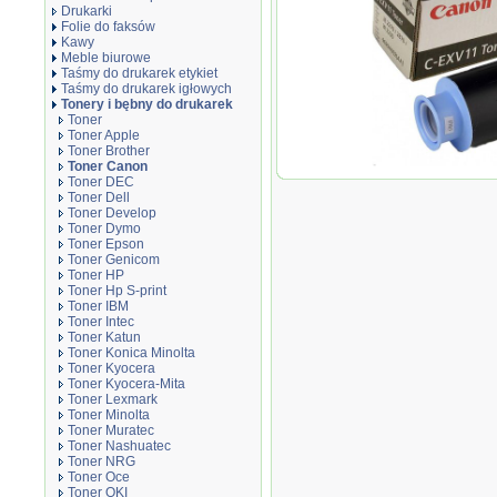
Drukarki
Folie do faksów
Kawy
Meble biurowe
Taśmy do drukarek etykiet
Taśmy do drukarek igłowych
Tonery i bębny do drukarek
Toner
Toner Apple
Toner Brother
Toner Canon
Oryginał Toner Can
Toner DEC
2230/2270/2870 | 21 
Toner Dell
Toner Develop
Toner Dymo
Toner Epson
Toner Genicom
Toner HP
Toner Hp S-print
Toner IBM
Toner Intec
Toner Katun
Toner Konica Minolta
Toner Kyocera
Toner Kyocera-Mita
Toner Lexmark
Toner Minolta
Toner Muratec
Toner Nashuatec
Toner NRG
Toner Oce
Toner OKI