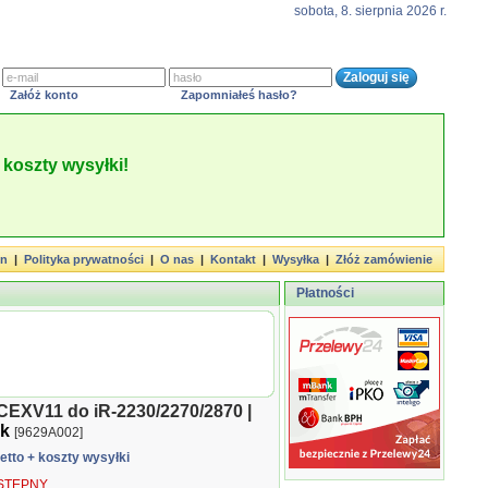
sobota, 8. sierpnia 2026 r.
Załóż konto
Zapomniałeś hasło?
koszty wysyłki!
in
|
Polityka prywatności
|
O nas
|
Kontakt
|
Wysyłka
|
Złóż zamówienie
Płatności
CEXV11 do iR-2230/2270/2870 |
ck
[9629A002]
netto
+ koszty wysyłki
TĘPNY.