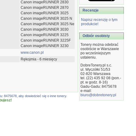
Canon imageRUNNER 2830
Canon imageRUNNER 2870
Recenzje
Canon imageRUNNER 3025
Canon imageRUNNER 3025 N
Napisz recenzję o tym
Canon imageRUNNER 3025 Ne
produkcie!
Canon imageRUNNER 3030
Canon imageRUNNER 3225
Odbiór osobisty
Canon imageRUNNER 3225F
Tonery można odebrać
Canon imageRUNNER 3230
osobiście w Warszawie
www.canon.pl
po wcześniejszym
ustaleniu.
Rękojmia - 6 miesięcy
DobreTonery.pl s.c.
ul. Wyczółki 51/53
02-820
Warszawa
tel. (22) 435 92 08 (pon.-
pt. w godz. 8-16)
Gadu-Gadu: 8475678
e-mail:
biuro@dobretonery.pl
: 8475678, aby dowiedzieć się o inne tonery.
bujesz!