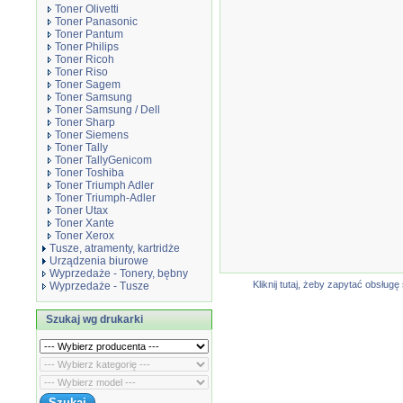
Toner Olivetti
Toner Panasonic
Toner Pantum
Toner Philips
Toner Ricoh
Toner Riso
Toner Sagem
Toner Samsung
Toner Samsung / Dell
Toner Sharp
Toner Siemens
Toner Tally
Toner TallyGenicom
Toner Toshiba
Toner Triumph Adler
Toner Triumph-Adler
Toner Utax
Toner Xante
Toner Xerox
Tusze, atramenty, kartridże
Urządzenia biurowe
Wyprzedaże - Tonery, bębny
Kliknij tutaj, żeby zapytać obsłu
Wyprzedaże - Tusze
Szukaj wg drukarki