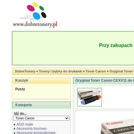
Przy zakupach 
DobreTonery
»
Tonery i bębny do drukarek
»
Toner Canon
»
Oryginał Toner 
Koszyk
Oryginał Toner Canon CEXV11 do iR
Pusty
Kategorie
Idź do...
AGD małe
Akcesoria biurowe
Akcesoria komputerowe