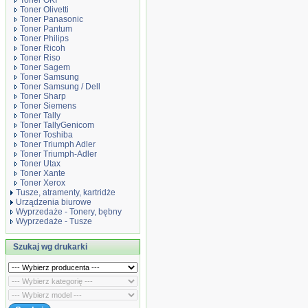
Toner OKI
Toner Olivetti
Toner Panasonic
Toner Pantum
Toner Philips
Toner Ricoh
Toner Riso
Toner Sagem
Toner Samsung
Toner Samsung / Dell
Toner Sharp
Toner Siemens
Toner Tally
Toner TallyGenicom
Toner Toshiba
Toner Triumph Adler
Toner Triumph-Adler
Toner Utax
Toner Xante
Toner Xerox
Tusze, atramenty, kartridże
Urządzenia biurowe
Wyprzedaże - Tonery, bębny
Wyprzedaże - Tusze
Szukaj wg drukarki