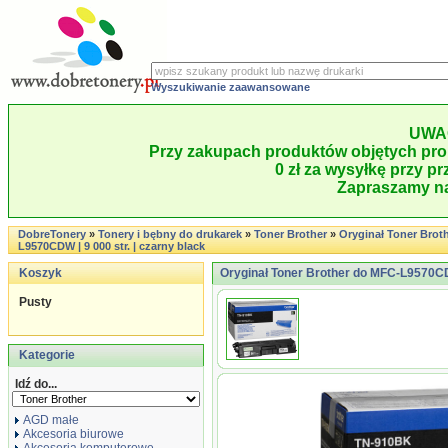
Wyszukiwanie zaawansowane
UWA
Przy zakupach produktów objętych pro
0 zł za wysyłkę przy pr
Zapraszamy na
DobreTonery
»
Tonery i bębny do drukarek
»
Toner Brother
»
Oryginał Toner Brot
L9570CDW | 9 000 str. | czarny black
Koszyk
Oryginał Toner Brother do MFC-L9570CDW
Pusty
Kategorie
Idź do...
AGD małe
Akcesoria biurowe