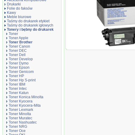
Akcesoria komputerowe
Drukarki
Folie do faksów
Kawy
Meble biurowe
Taśmy do drukarek etykiet
Taśmy do drukarek igłowych
Tonery i bębny do drukarek
Toner
Toner Apple
Toner Brother
Toner Canon
Oryginał Toner Broth
Toner DEC
000 str. | czarny black
Toner Dell
Toner Develop
Toner Dymo
Toner Epson
Toner Genicom
Toner HP
Toner Hp S-print
Toner IBM
Toner Intec
Toner Katun
Toner Konica Minolta
Toner Kyocera
Toner Kyocera-Mita
Toner Lexmark
Toner Minolta
Toner Muratec
Toner Nashuatec
Toner NRG
Toner Oce