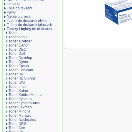
Akcesoria komputerowe
Drukarki
Folie do faksów
Kawy
Meble biurowe
Taśmy do drukarek etykiet
Taśmy do drukarek igłowych
Tonery i bębny do drukarek
Toner
Toner Apple
Toner Brother
Oryginał Toner 
Toner Canon
5000/5100/5200
Toner DEC
5500/6600 | 3 00
Toner Dell
black
Toner Develop
Toner Dymo
Toner Epson
Toner Genicom
Toner HP
Toner Hp S-print
Toner IBM
Toner Intec
Toner Katun
Toner Konica Minolta
Toner Kyocera
Toner Kyocera-Mita
Toner Lexmark
Toner Minolta
Toner Muratec
Toner Nashuatec
Toner NRG
Toner Oce