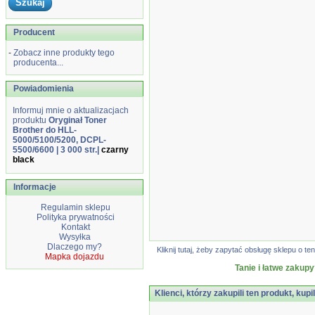
Producent
-
Zobacz inne produkty tego
producenta...
Powiadomienia
Informuj mnie o aktualizacjach
produktu
Oryginał Toner
Brother do HLL-
5000/5100/5200, DCPL-
5500/6600 | 3 000 str.|
czarny
black
Informacje
Regulamin sklepu
Polityka prywatności
Kontakt
Wysyłka
Dlaczego my?
Kliknij tutaj, żeby zapytać obsługę sklepu o
Mapka dojazdu
Tanie i łatwe zakupy
Klienci, którzy zakupili ten produkt, kupi