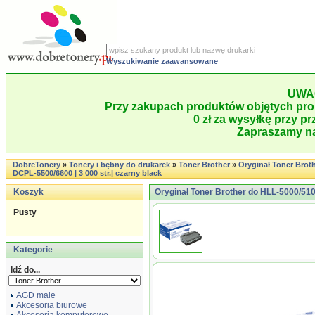
Wyszukiwanie zaawansowane
UWA
Przy zakupach produktów objętych pro
0 zł za wysyłkę przy pr
Zapraszamy na
DobreTonery
»
Tonery i bębny do drukarek
»
Toner Brother
»
Oryginał Toner Brot
DCPL-5500/6600 | 3 000 str.| czarny black
Koszyk
Oryginał Toner Brother do HLL-5000/5100
Pusty
Kategorie
Idź do...
AGD małe
Akcesoria biurowe