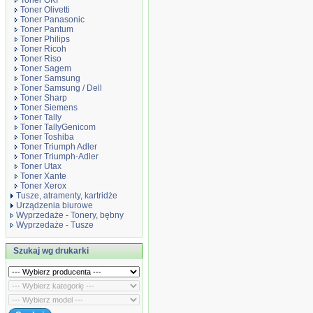
Toner OKI
Toner Olivetti
Toner Panasonic
Toner Pantum
Toner Philips
Toner Ricoh
Toner Riso
Toner Sagem
Toner Samsung
Toner Samsung / Dell
Toner Sharp
Toner Siemens
Toner Tally
Toner TallyGenicom
Toner Toshiba
Toner Triumph Adler
Toner Triumph-Adler
Toner Utax
Toner Xante
Toner Xerox
Tusze, atramenty, kartridże
Urządzenia biurowe
Wyprzedaże - Tonery, bębny
Wyprzedaże - Tusze
Szukaj wg drukarki