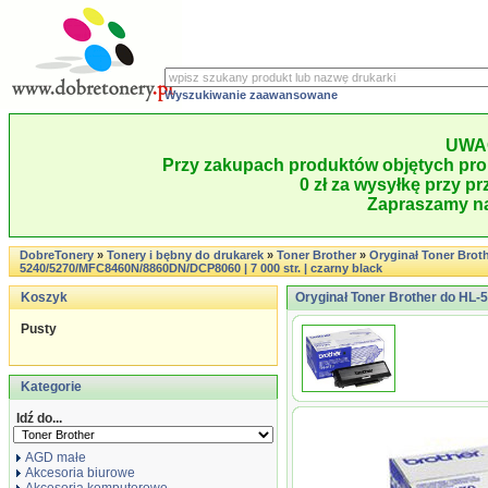
Wyszukiwanie zaawansowane
UWA
Przy zakupach produktów objętych pro
0 zł za wysyłkę przy pr
Zapraszamy na
DobreTonery
»
Tonery i bębny do drukarek
»
Toner Brother
»
Oryginał Toner Brot
5240/5270/MFC8460N/8860DN/DCP8060 | 7 000 str. | czarny black
Koszyk
Oryginał Toner Brother do HL-
Pusty
Kategorie
Idź do...
AGD małe
Akcesoria biurowe