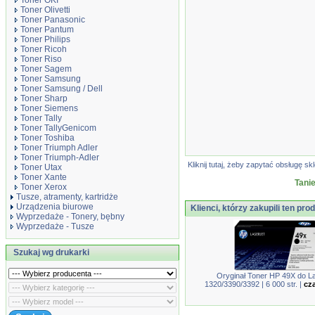
Toner OKI
Toner Olivetti
Toner Panasonic
Toner Pantum
Toner Philips
Toner Ricoh
Toner Riso
Toner Sagem
Toner Samsung
Toner Samsung / Dell
Toner Sharp
Toner Siemens
Toner Tally
Toner TallyGenicom
Toner Toshiba
Toner Triumph Adler
Toner Triumph-Adler
Kliknij tutaj, żeby zapytać obsługę
Toner Utax
Toner Xante
Tanie
Toner Xerox
Tusze, atramenty, kartridże
Urządzenia biurowe
Klienci, którzy zakupili ten prod
Wyprzedaże - Tonery, bębny
Wyprzedaże - Tusze
Szukaj wg drukarki
Oryginał Toner HP 49X do L
1320/3390/3392 | 6 000 str. |
cza