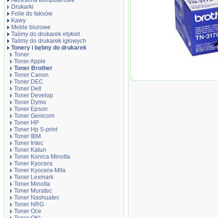
Akcesoria komputerowe
Drukarki
Folie do faksów
Kawy
Meble biurowe
Taśmy do drukarek etykiet
Taśmy do drukarek igłowych
Tonery i bębny do drukarek
Toner
Toner Apple
Toner Brother
Toner Canon
Oryginał Toner B
Toner DEC
5240/5270/MFC84
Toner Dell
czarny black
Toner Develop
Toner Dymo
Toner Epson
Toner Genicom
Toner HP
Toner Hp S-print
Toner IBM
Toner Intec
Toner Katun
Toner Konica Minolta
Toner Kyocera
Toner Kyocera-Mita
Toner Lexmark
Toner Minolta
Toner Muratec
Toner Nashuatec
Toner NRG
Toner Oce