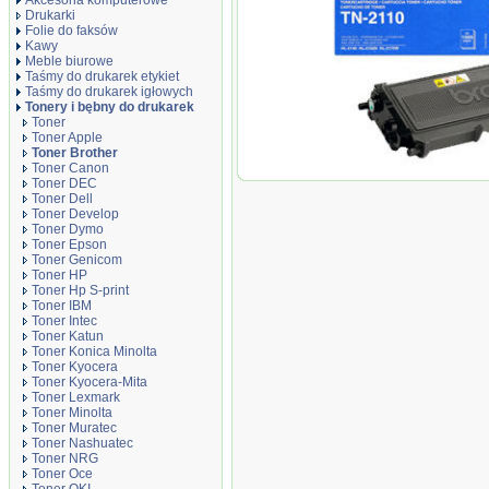
Akcesoria komputerowe
Drukarki
Folie do faksów
Kawy
Meble biurowe
Taśmy do drukarek etykiet
Taśmy do drukarek igłowych
Tonery i bębny do drukarek
Toner
Toner Apple
Toner Brother
Toner Canon
Oryginał Toner Brother d
Toner DEC
500 str. | czarny black
Toner Dell
Toner Develop
Toner Dymo
Toner Epson
Toner Genicom
Toner HP
Toner Hp S-print
Toner IBM
Toner Intec
Toner Katun
Toner Konica Minolta
Toner Kyocera
Toner Kyocera-Mita
Toner Lexmark
Toner Minolta
Toner Muratec
Toner Nashuatec
Toner NRG
Toner Oce