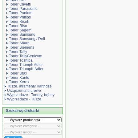
Toner OKI
Toner Olivetti
Toner Panasonic
Toner Pantum
Toner Philips
Toner Ricoh
Toner Riso
Toner Sagem
Toner Samsung
Toner Samsung / Dell
Toner Sharp
Toner Siemens
Toner Tally
Toner TallyGenicom
Toner Toshiba
Toner Triumph Adler
Toner Triumph-Adler
Toner Utax
Toner Xante
Toner Xerox
Tusze, atramenty, kartridże
Urządzenia biurowe
Wyprzedaże - Tonery, bębny
Wyprzedaże - Tusze
Szukaj wg drukarki