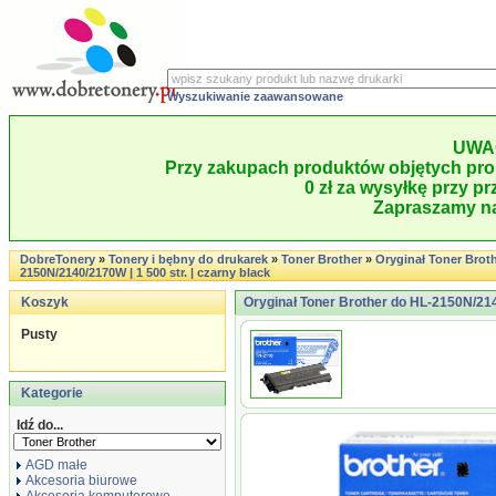
Wyszukiwanie zaawansowane
UWA
Przy zakupach produktów objętych pro
0 zł za wysyłkę przy pr
Zapraszamy na
DobreTonery
»
Tonery i bębny do drukarek
»
Toner Brother
»
Oryginał Toner Brot
2150N/2140/2170W | 1 500 str. | czarny black
Koszyk
Oryginał Toner Brother do HL-2150N/2140
Pusty
Kategorie
Idź do...
AGD małe
Akcesoria biurowe