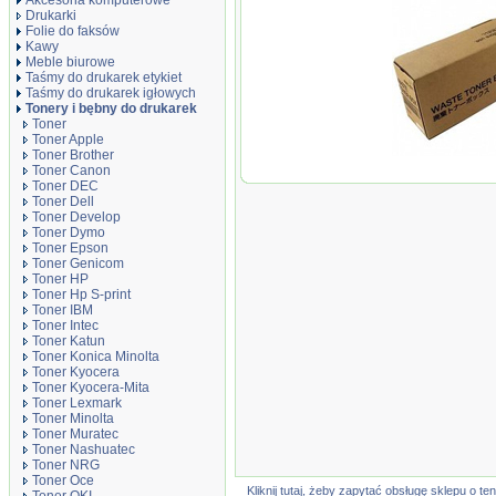
Akcesoria komputerowe
Drukarki
Folie do faksów
Kawy
Meble biurowe
Taśmy do drukarek etykiet
Taśmy do drukarek igłowych
Tonery i bębny do drukarek
Toner
Toner Apple
Toner Brother
Oryginał Pojemn
Toner Canon
toner Olivetti d
Toner DEC
MF25/MF25Plus
Toner Dell
Toner Develop
Toner Dymo
Toner Epson
Toner Genicom
Toner HP
Toner Hp S-print
Toner IBM
Toner Intec
Toner Katun
Toner Konica Minolta
Toner Kyocera
Toner Kyocera-Mita
Toner Lexmark
Toner Minolta
Toner Muratec
Toner Nashuatec
Toner NRG
Toner Oce
Kliknij tutaj, żeby zapytać obsługę sklepu o