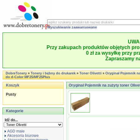
Wyszukiwanie zaawansowane
UWA
Przy zakupach produktów objętych pro
0 zł za wysyłkę przy pr
Zapraszamy na
DobreTonery
»
Tonery i bębny do drukarek
»
Toner Olivetti
»
Oryginał Pojemnik na
do d-Color MF25/MF25Plus
Koszyk
Oryginał Pojemnik na zużyty toner Oliv
Pusty
Kategorie
Idź do...
AGD małe
Akcesoria biurowe