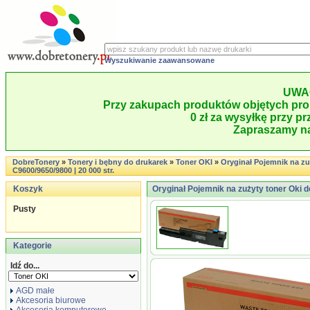
Wyszukiwanie zaawansowane
UWA
Przy zakupach produktów objętych pro
0 zł za wysyłkę przy pr
Zapraszamy na
DobreTonery
»
Tonery i bębny do drukarek
»
Toner OKI
»
Oryginał Pojemnik na zu
C9600/9650/9800 | 20 000 str.
Koszyk
Oryginał Pojemnik na zużyty toner Oki d
Pusty
Kategorie
Idź do...
AGD małe
Akcesoria biurowe