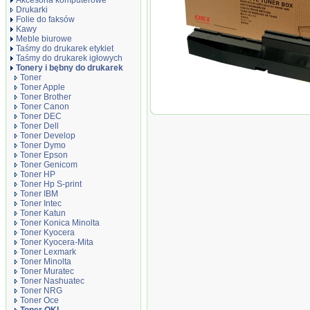
Akcesoria komputerowe
Drukarki
Folie do faksów
Kawy
Meble biurowe
Taśmy do drukarek etykiet
Taśmy do drukarek igłowych
Tonery i bębny do drukarek
Toner
Toner Apple
Toner Brother
Toner Canon
Oryginał Pojemnik na zużyty ton
Toner DEC
000 str.
Toner Dell
Toner Develop
Toner Dymo
Toner Epson
Toner Genicom
Toner HP
Toner Hp S-print
Toner IBM
Toner Intec
Toner Katun
Toner Konica Minolta
Toner Kyocera
Toner Kyocera-Mita
Toner Lexmark
Toner Minolta
Toner Muratec
Toner Nashuatec
Toner NRG
Toner Oce