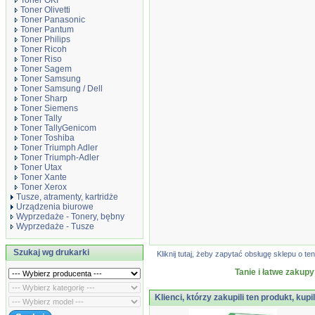
Toner OKI
Toner Olivetti
Toner Panasonic
Toner Pantum
Toner Philips
Toner Ricoh
Toner Riso
Toner Sagem
Toner Samsung
Toner Samsung / Dell
Toner Sharp
Toner Siemens
Toner Tally
Toner TallyGenicom
Toner Toshiba
Toner Triumph Adler
Toner Triumph-Adler
Toner Utax
Toner Xante
Toner Xerox
Tusze, atramenty, kartridże
Urządzenia biurowe
Wyprzedaże - Tonery, bębny
Wyprzedaże - Tusze
Szukaj wg drukarki
Kliknij tutaj, żeby zapytać obsługę sklepu o
Tanie i łatwe zakupy
Klienci, którzy zakupili ten produkt, kupi