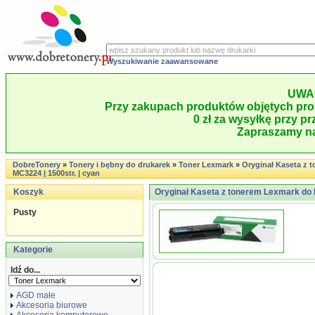
Wyszukiwanie zaawansowane
UWA
Przy zakupach produktów objętych pro
0 zł za wysyłkę przy pr
Zapraszamy na
DobreTonery
»
Tonery i bębny do drukarek
»
Toner Lexmark
»
Oryginał Kaseta z 
MC3224 | 1500str. | cyan
Koszyk
Oryginał Kaseta z tonerem Lexmark do M
Pusty
Kategorie
Idź do...
AGD małe
Akcesoria biurowe