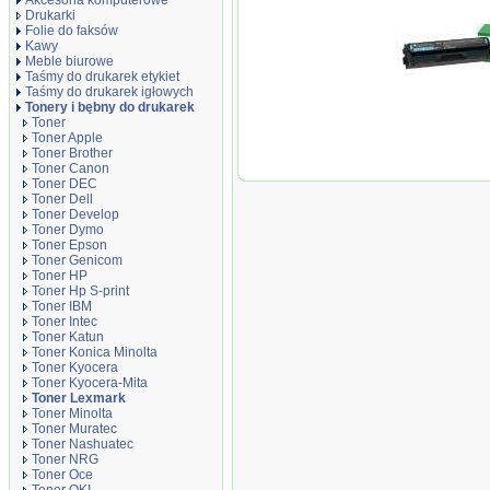
Akcesoria komputerowe
Drukarki
Folie do faksów
Kawy
Meble biurowe
Taśmy do drukarek etykiet
Taśmy do drukarek igłowych
Oryginał Kaseta
Tonery i bębny do drukarek
Lexmark do MC32
Toner
cyan
Toner Apple
Toner Brother
Toner Canon
Toner DEC
Toner Dell
Toner Develop
Toner Dymo
Toner Epson
Toner Genicom
Toner HP
Toner Hp S-print
Toner IBM
Toner Intec
Toner Katun
Toner Konica Minolta
Toner Kyocera
Toner Kyocera-Mita
Toner Lexmark
Toner Minolta
Toner Muratec
Toner Nashuatec
Toner NRG
Toner Oce