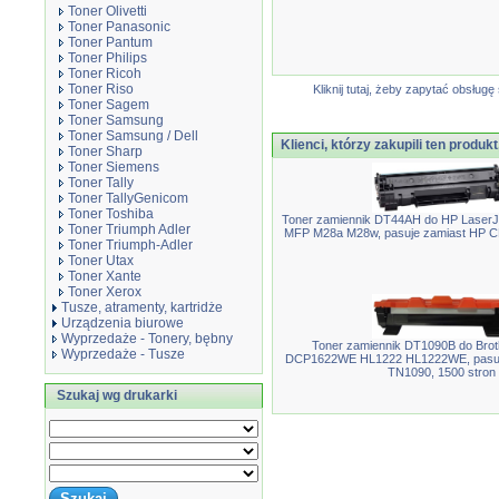
Toner Olivetti
Toner Panasonic
Toner Pantum
Toner Philips
Toner Ricoh
Toner Riso
Kliknij tutaj, żeby zapytać obsłu
Toner Sagem
Toner Samsung
Toner Samsung / Dell
Klienci, którzy zakupili ten produkt
Toner Sharp
Toner Siemens
Toner Tally
Toner TallyGenicom
Toner Toshiba
Toner zamiennik DT44AH do HP Laser
Toner Triumph Adler
MFP M28a M28w, pasuje zamiast HP C
Toner Triumph-Adler
Toner Utax
Toner Xante
Toner Xerox
Tusze, atramenty, kartridże
Urządzenia biurowe
Wyprzedaże - Tonery, bębny
Toner zamiennik DT1090B do Bro
Wyprzedaże - Tusze
DCP1622WE HL1222 HL1222WE, pasuje
TN1090, 1500 stron
Szukaj wg drukarki