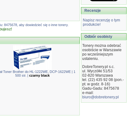
Recenzje
Napisz recenzję o tym
produkcie!
: 8475678, aby dowiedzieć się o inne tonery.
bujesz!
Odbiór osobisty
Tonery można odebrać
osobiście w Warszawie
po wcześniejszym
ustaleniu.
DobreTonery.pl s.c.
ul. Wyczółki 51/53
ał Toner Brother do HL-1222WE, DCP-1622WE | 1
02-820
Warszawa
500 str. |
czarny black
tel. (22) 435 92 08 (pon.-
pt. w godz. 8-16)
Gadu-Gadu: 8475678
e-mail:
biuro@dobretonery.pl