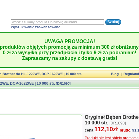
Wyszukiwanie zaawansowane
UWAGA PROMOCJA!
produktów objętych promocją za minimum 300 zł obniżamy 
0 zł za wysyłkę przy przedpłacie i tylko 9 zł za pobraniem!
Zapraszamy na zakupy z dostawą gratis!
n Brother do HL-1222WE, DCP-1622WE | 10 000 str.
Blog
|
Regulam
2WE, DCP-1622WE | 10 000 str.
[DR1090]
Oryginał Bęben Broth
10 000 str.
[DR1090]
112,10zł
cena
brutto
, 91,
Produkt nie jest objęty promocj