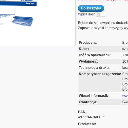
Wpisz ilość:
Bęben do stosowania w drukark
Zapewnia szybki i precyzyjny wy
Bęben Brother do HL-
Producent:
Bro
CP-1622WE | 10 000
Kolor:
cza
Ilość w opakowaniu:
1 sz
Wydajność:
10 
Technologia druku:
las
Kompatybilne urządzenia:
Bro
Bro
Bro
Bro
Więcej informacji:
www
Gwarancja:
Gwa
EAN:
4977766760317
Producent: