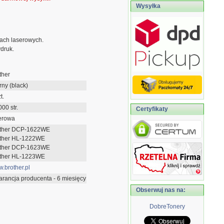
Wysyłka
ach laserowych.
druk.
ther
rny (black)
t.
000 str.
Certyfikaty
erowa
ther DCP-1622WE
ther HL-1222WE
ther DCP-1623WE
ther HL-1223WE
.brother.pl
rancja producenta - 6 miesięcy
Obserwuj nas na:
DobreTonery