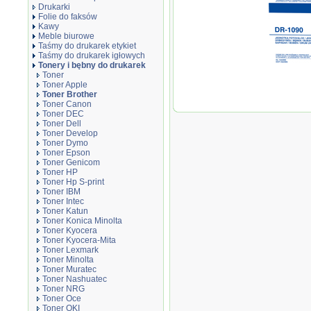
Drukarki
Folie do faksów
Kawy
Meble biurowe
Taśmy do drukarek etykiet
Taśmy do drukarek igłowych
Tonery i bębny do drukarek
Toner
Toner Apple
Toner Brother
Oryginał 
Toner Canon
1222WE, D
Toner DEC
str.
Toner Dell
Toner Develop
Toner Dymo
Toner Epson
Toner Genicom
Toner HP
Toner Hp S-print
Toner IBM
Toner Intec
Toner Katun
Toner Konica Minolta
Toner Kyocera
Toner Kyocera-Mita
Toner Lexmark
Toner Minolta
Toner Muratec
Toner Nashuatec
Toner NRG
Toner Oce
Toner OKI