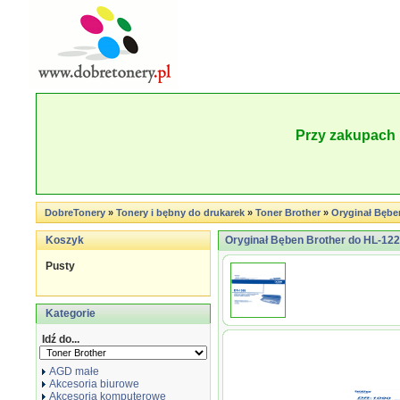
Przy zakupach 
DobreTonery
»
Tonery i bębny do drukarek
»
Toner Brother
»
Oryginał Bębe
Koszyk
Oryginał Bęben Brother do HL-122
Pusty
Kategorie
Idź do...
AGD małe
Akcesoria biurowe
Akcesoria komputerowe