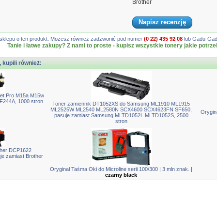
Brother
Napisz recenzję
gę sklepu o ten produkt. Możesz również zadzwonić pod numer
(0 22) 435 92 08
lub Gadu-Gadu
Tanie i łatwe zakupy? Z nami to proste - kupisz wszystkie tonery jakie potrze
, kupili również:
Jet Pro M15a M15w
F244A, 1000 stron
Toner zamiennik DT1052XS do Samsung ML1910 ML1915
ML2525W ML2540 ML2580N SCX4600 SCX4623FN SF650,
Orygin
pasuje zamiast Samsung MLTD1052L MLTD1052S, 2500
stron
ther DCP1622
 zamiast Brother
Oryginał Taśma Oki do Microline serii 100/300 | 3 mln znak. |
czarny black