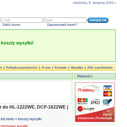
niedziela, 9. sierpnia 2026 r.
Załóż konto
Zapomniałeś hasło?
koszty wysyłki!
in
|
Polityka prywatności
|
O nas
|
Kontakt
|
Wysyłka
|
Złóż zamówienie
Płatności
er do HL-1222WE, DCP-1622WE |
14zł netto
+ koszty wysyłki
ą darmowej wysyłki.