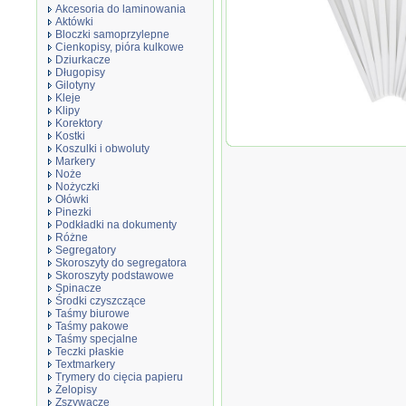
Akcesoria do laminowania
Aktówki
Bloczki samoprzylepne
Cienkopisy, pióra kulkowe
Dziurkacze
Długopisy
Gilotyny
Kleje
Klipy
Korektory
Kostki
Okładki do term
Koszulki i obwoluty
kartek (80g/m2), 
Markery
Noże
Nożyczki
Ołówki
Pinezki
Podkładki na dokumenty
Różne
Segregatory
Skoroszyty do segregatora
Skoroszyty podstawowe
Spinacze
Środki czyszczące
Taśmy biurowe
Taśmy pakowe
Taśmy specjalne
Teczki płaskie
Textmarkery
Trymery do cięcia papieru
Żelopisy
Zszywacze