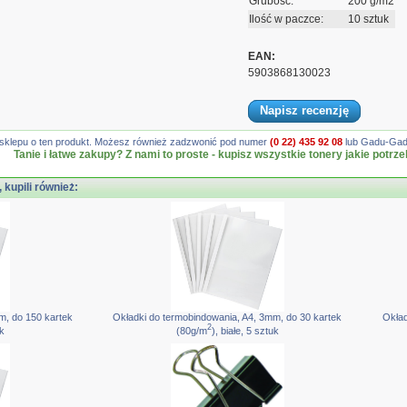
Grubość:
200 g/m2
Ilość w paczce:
10 sztuk
EAN:
5903868130023
Napisz recenzję
gę sklepu o ten produkt. Możesz również zadzwonić pod numer
(0 22) 435 92 08
lub Gadu-Gadu
Tanie i łatwe zakupy? Z nami to proste - kupisz wszystkie tonery jakie potrze
, kupili również:
m, do 150 kartek
Okładki do termobindowania, A4, 3mm, do 30 kartek
Okład
2
uk
(80g/m
), białe, 5 sztuk