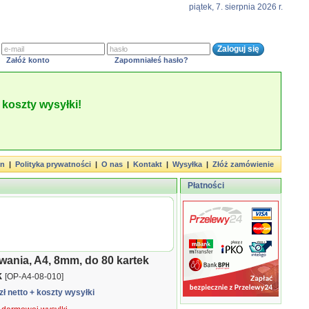
piątek, 7. sierpnia 2026 r.
Załóż konto
Zapomniałeś hasło?
koszty wysyłki!
in
|
Polityka prywatności
|
O nas
|
Kontakt
|
Wysyłka
|
Złóż zamówienie
Płatności
wania, A4, 8mm, do 80 kartek
k
[OP-A4-08-010]
zł netto
+ koszty wysyłki