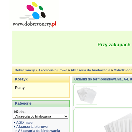
Przy zakupach 
DobreTonery
»
Akcesoria biurowe
»
Akcesoria do bindowania
»
Okładki do 
Koszyk
Okładki do termobindowania, A4, 8
Pusty
Kategorie
Idź do...
AGD małe
Akcesoria biurowe
Akcesoria do bindowania