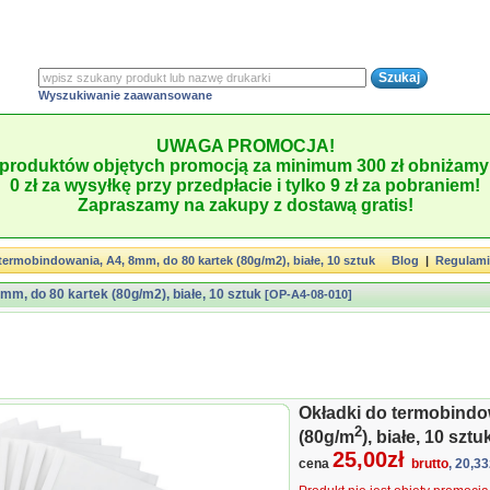
Wyszukiwanie zaawansowane
UWAGA PROMOCJA!
produktów objętych promocją za minimum 300 zł obniżamy 
0 zł za wysyłkę przy przedpłacie i tylko 9 zł za pobraniem!
Zapraszamy na zakupy z dostawą gratis!
termobindowania, A4, 8mm, do 80 kartek (80g/m2), białe, 10 sztuk
Blog
|
Regulam
mm, do 80 kartek (80g/m2), białe, 10 sztuk
[OP-A4-08-010]
Okładki do termobindo
2
(80g/m
), białe, 10 sztu
25,00zł
cena
brutto
, 20,33