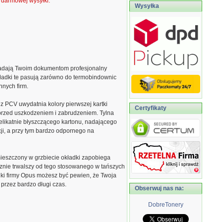
ą darmowej wysyłki.
Wysyłka
adają Twoim dokumentom profesjonalny
ładki te pasują zarówno do termobindownic
nnych firm.
z PCV uwydatnia kolory pierwszej kartki
Certyfikaty
 przed uszkodzeniem i zabrudzeniem. Tylna
elikatnie błyszczącego kartonu, nadającego
ji, a przy tym bardzo odpornego na
ieszczony w grzbiecie okładki zapobiega
cznie trwalszy od tego stosowanego w tańszych
ki firmy Opus możesz być pewien, że Twoja
przez bardzo długi czas.
Obserwuj nas na:
DobreTonery