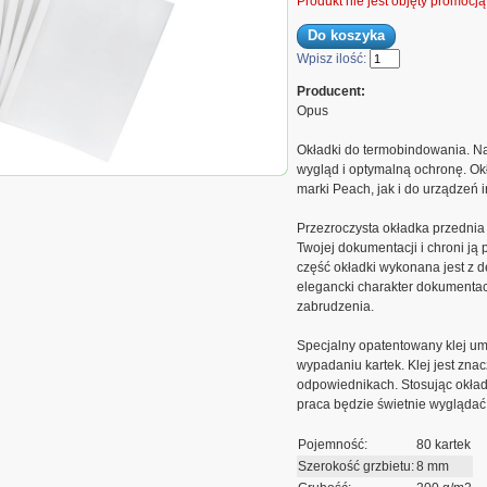
Produkt nie jest objęty promocj
Wpisz ilość:
Producent:
Opus
Okładki do termobindowania. N
wygląd i optymalną ochronę. Ok
obindowania, A4, 8mm, do 80
marki Peach, jak i do urządzeń i
białe, 10 sztuk
Przezroczysta okładka przednia 
Twojej dokumentacji i chroni ją
część okładki wykonana jest z d
elegancki charakter dokumentac
zabrudzenia.
Specjalny opatentowany klej um
wypadaniu kartek. Klej jest zna
odpowiednikach. Stosując okład
praca będzie świetnie wyglądać 
Pojemność:
80 kartek
Szerokość grzbietu:
8 mm