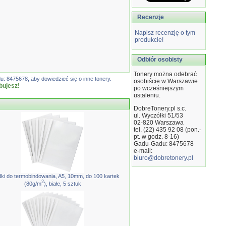
Recenzje
Napisz recenzję o tym
produkcie!
Odbiór osobisty
Tonery można odebrać
: 8475678, aby dowiedzieć się o inne tonery.
osobiście w Warszawie
bujesz!
po wcześniejszym
ustaleniu.
DobreTonery.pl s.c.
ul. Wyczółki 51/53
02-820
Warszawa
tel. (22) 435 92 08 (pon.-
pt. w godz. 8-16)
Gadu-Gadu: 8475678
e-mail:
biuro@dobretonery.pl
ki do termobindowania, A5, 10mm, do 100 kartek
2
(80g/m
), białe, 5 sztuk