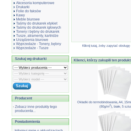
Akcesoria komputerowe
Drukarki
Folie do faksów
Kawy
Meble biurowe
Taśmy do drukarek etykiet
Taśmy do drukarek igłowych
Tonery i bębny do drukarek
Tusze, atramenty, kartridże
Urządzenia biurowe
Wyprzedaże - Tonery, bębny
Kliknij tutaj, żeby zapytać obsłu
Wyprzedaże - Tusze
Szukaj wg drukarki
Klienci, którzy zakupili ten produkt
Producent
Okładki do termobindowania, A4, 15m
2
(80g/m
), białe, 5 szt
-
Zobacz inne produkty tego
producenta...
Powiadomienia
Informuj mnie o aktualizacjach