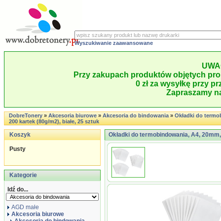
Wyszukiwanie zaawansowane
UWA
Przy zakupach produktów objętych pro
0 zł za wysyłkę przy pr
Zapraszamy na
DobreTonery
»
Akcesoria biurowe
»
Akcesoria do bindowania
»
Okładki do termo
200 kartek (80g/m2), białe, 25 sztuk
Koszyk
Okładki do termobindowania, A4, 20mm, d
Pusty
Kategorie
Idź do...
AGD małe
Akcesoria biurowe