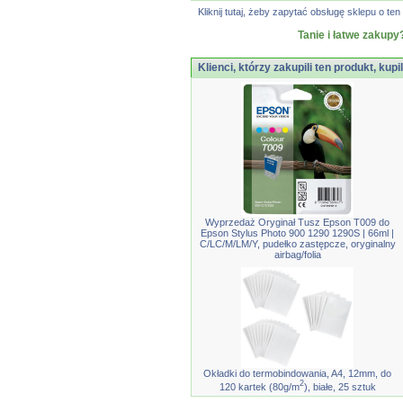
Kliknij tutaj, żeby zapytać obsługę sklepu o 
Tanie i łatwe zakupy
Klienci, którzy zakupili ten produkt, kupi
Wyprzedaż Oryginał Tusz Epson T009 do
Epson Stylus Photo 900 1290 1290S | 66ml |
C/LC/M/LM/Y, pudełko zastępcze, oryginalny
airbag/folia
Okładki do termobindowania, A4, 12mm, do
2
120 kartek (80g/m
), białe, 25 sztuk