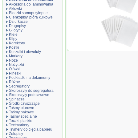
Akcesoria do bindowania
Akcesoria do laminowania
Aktówki
Bloczki samoprzylepne
Cienkopisy, pióra kulkowe
Dziurkacze
Długopisy
Gilotyny
Kleje
Klipy
Korektory
Kostki
Okładki do termobin
Koszulki i obwoluty
200 kartek (80g/m2), 
Markery
Noże
Nożyczki
Ołówki
Pinezki
Podkładki na dokumenty
Różne
Segregatory
Skoroszyty do segregatora
Skoroszyty podstawowe
Spinacze
Środki czyszczące
Taśmy biurowe
Taśmy pakowe
Taśmy specjalne
Teczki płaskie
Textmarkery
Trymery do cięcia papieru
Żelopisy