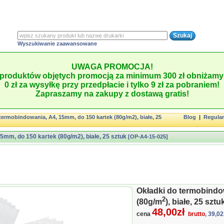
Wyszukiwanie zaawansowane
UWAGA PROMOCJA!
produktów objętych promocją za minimum 300 zł obniżamy 
0 zł za wysyłkę przy przedpłacie i tylko 9 zł za pobraniem!
Zapraszamy na zakupy z dostawą gratis!
termobindowania, A4, 15mm, do 150 kartek (80g/m2), białe, 25
Blog
|
Regula
5mm, do 150 kartek (80g/m2), białe, 25 sztuk
[OP-A4-15-025]
Okładki do termobindo
2
(80g/m
), białe, 25 sztu
48,00zł
cena
brutto
, 39,02