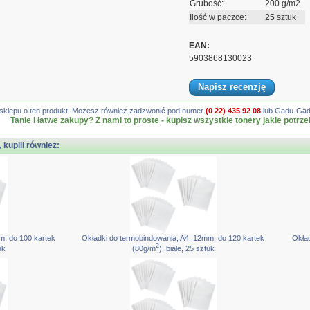
Grubość:
200 g/m2
Ilość w paczce:
25 sztuk
EAN:
5903868130023
Napisz recenzję
gę sklepu o ten produkt. Możesz również zadzwonić pod numer
(0 22) 435 92 08
lub Gadu-Gadu
Tanie i łatwe zakupy? Z nami to proste - kupisz wszystkie tonery jakie potrze
, kupili również:
m, do 100 kartek
Okładki do termobindowania, A4, 12mm, do 120 kartek
Okład
2
uk
(80g/m
), białe, 25 sztuk