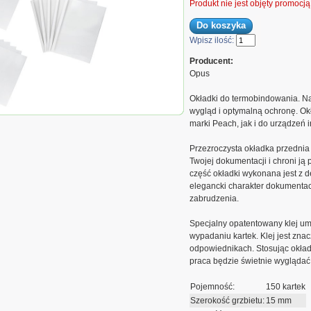
Produkt nie jest objęty promocj
Wpisz ilość:
Producent:
Opus
Okładki do termobindowania. N
wygląd i optymalną ochronę. Ok
mobindowania, A4, 15mm, do
marki Peach, jak i do urządzeń i
/m2), białe, 25 sztuk
Przezroczysta okładka przednia 
Twojej dokumentacji i chroni ją
część okładki wykonana jest z d
elegancki charakter dokumentac
zabrudzenia.
Specjalny opatentowany klej um
wypadaniu kartek. Klej jest zna
odpowiednikach. Stosując okład
praca będzie świetnie wyglądać 
Pojemność:
150 kartek
Szerokość grzbietu:
15 mm