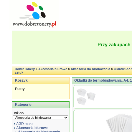
Przy zakupach 
DobreTonery
»
Akcesoria biurowe
»
Akcesoria do bindowania
»
Okładki do 
sztuk
Koszyk
Okładki do termobindowania, A4, 1
Pusty
Kategorie
Idź do...
AGD małe
Akcesoria biurowe