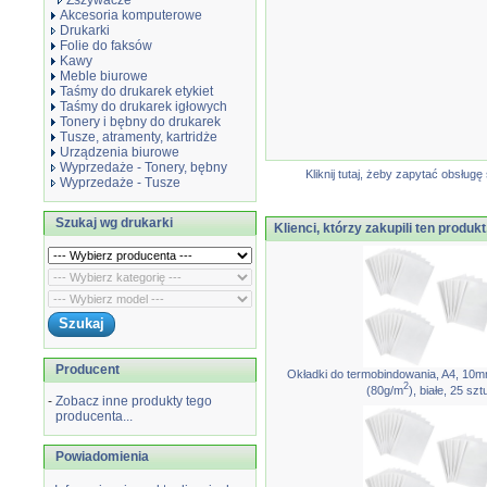
Zszywacze
Akcesoria komputerowe
Drukarki
Folie do faksów
Kawy
Meble biurowe
Taśmy do drukarek etykiet
Taśmy do drukarek igłowych
Tonery i bębny do drukarek
Tusze, atramenty, kartridże
Urządzenia biurowe
Wyprzedaże - Tonery, bębny
Kliknij tutaj, żeby zapytać obsłu
Wyprzedaże - Tusze
Szukaj wg drukarki
Klienci, którzy zakupili ten produkt
Producent
Okładki do termobindowania, A4, 10m
2
(80g/m
), białe, 25 szt
-
Zobacz inne produkty tego
producenta...
Powiadomienia