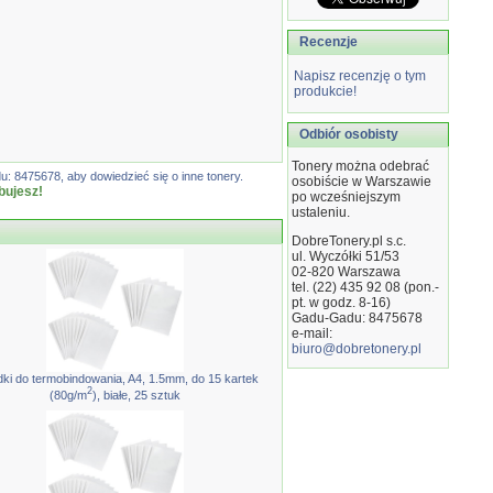
Recenzje
Napisz recenzję o tym
produkcie!
Odbiór osobisty
Tonery można odebrać
: 8475678, aby dowiedzieć się o inne tonery.
osobiście w Warszawie
bujesz!
po wcześniejszym
ustaleniu.
DobreTonery.pl s.c.
ul. Wyczółki 51/53
02-820
Warszawa
tel. (22) 435 92 08 (pon.-
pt. w godz. 8-16)
Gadu-Gadu: 8475678
e-mail:
biuro@dobretonery.pl
ki do termobindowania, A4, 1.5mm, do 15 kartek
2
(80g/m
), białe, 25 sztuk