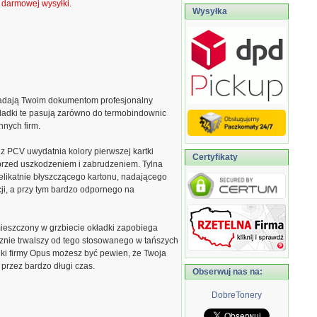
ą darmowej wysyłki.
Wysyłka
adają Twoim dokumentom profesjonalny
ładki te pasują zarówno do termobindownic
nnych firm.
z PCV uwydatnia kolory pierwszej kartki
Certyfikaty
 przed uszkodzeniem i zabrudzeniem. Tylna
elikatnie błyszczącego kartonu, nadającego
ji, a przy tym bardzo odpornego na
ieszczony w grzbiecie okładki zapobiega
cznie trwalszy od tego stosowanego w tańszych
ki firmy Opus możesz być pewien, że Twoja
przez bardzo długi czas.
Obserwuj nas na:
DobreTonery