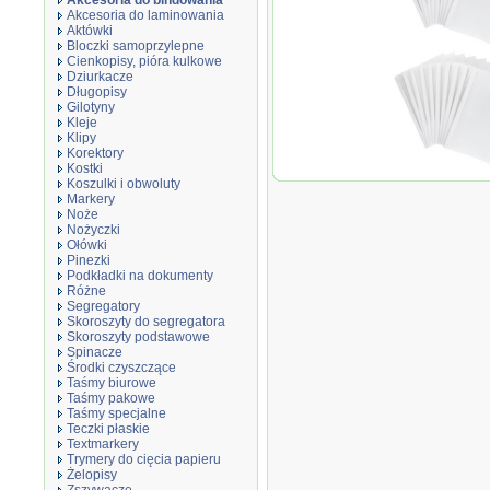
Akcesoria do bindowania
Akcesoria do laminowania
Aktówki
Bloczki samoprzylepne
Cienkopisy, pióra kulkowe
Dziurkacze
Długopisy
Gilotyny
Kleje
Klipy
Korektory
Kostki
Okładki do ter
Koszulki i obwoluty
150 kartek (80g
Markery
Noże
Nożyczki
Ołówki
Pinezki
Podkładki na dokumenty
Różne
Segregatory
Skoroszyty do segregatora
Skoroszyty podstawowe
Spinacze
Środki czyszczące
Taśmy biurowe
Taśmy pakowe
Taśmy specjalne
Teczki płaskie
Textmarkery
Trymery do cięcia papieru
Żelopisy