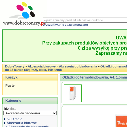
Wyszukiwanie zaawansowane
UWA
Przy zakupach produktów objętych pro
0 zł za wysyłkę przy pr
Zapraszamy na
DobreTonery
»
Akcesoria biurowe
»
Akcesoria do bindowania
»
Okładki do termo
do 15 kartek (80g/m2), białe, 100 sztuk
Koszyk
Okładki do termobindowania, A4, 1.5mm, 
Pusty
Kategorie
Idź do...
AGD małe
Akcesoria biurowe