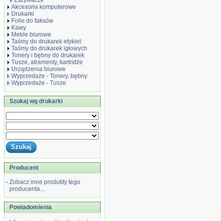
Zszywacze
Akcesoria komputerowe
Drukarki
Folie do faksów
Kawy
Meble biurowe
Taśmy do drukarek etykiet
Taśmy do drukarek igłowych
Tonery i bębny do drukarek
Tusze, atramenty, kartridże
Urządzenia biurowe
Wyprzedaże - Tonery, bębny
Wyprzedaże - Tusze
Szukaj wg drukarki
Producent
-
Zobacz inne produkty tego
producenta...
Powiadomienia