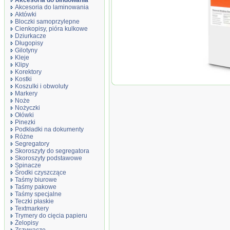
Akcesoria do bindowania
Akcesoria do laminowania
Aktówki
Bloczki samoprzylepne
Cienkopisy, pióra kulkowe
Dziurkacze
Długopisy
Gilotyny
Kleje
Klipy
Korektory
Kostki
Okładki do termobi
Koszulki i obwoluty
1.5mm, do 15 karte
Markery
100 sztuk
Noże
Nożyczki
Ołówki
Pinezki
Podkładki na dokumenty
Różne
Segregatory
Skoroszyty do segregatora
Skoroszyty podstawowe
Spinacze
Środki czyszczące
Taśmy biurowe
Taśmy pakowe
Taśmy specjalne
Teczki płaskie
Textmarkery
Trymery do cięcia papieru
Żelopisy