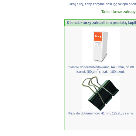
Kliknij tutaj, żeby zapytać obsługę sklepu o
Tanie i łatwe zakupy
Klienci, którzy zakupili ten produkt, kupi
Okładki do termobindowania, A4, 8mm, do 80
2
kartek (80g/m
), białe, 100 sztuk
Klipy do dokumentów, 41mm, 12szt., czarne