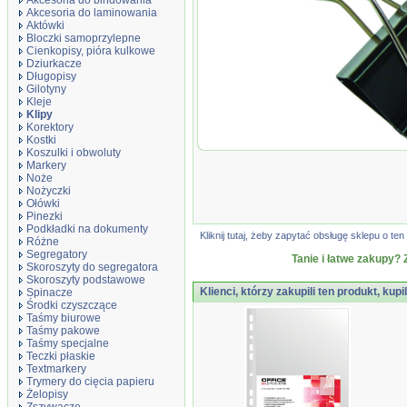
Akcesoria do bindowania
Akcesoria do laminowania
Aktówki
Bloczki samoprzylepne
Cienkopisy, pióra kulkowe
Dziurkacze
Długopisy
Gilotyny
Kleje
Klipy
Korektory
Kostki
Klipy do dokumentó
Koszulki i obwoluty
czarne
Markery
Noże
Nożyczki
Ołówki
Pinezki
Podkładki na dokumenty
Kliknij tutaj, żeby zapytać obsługę sklepu o 
Różne
Segregatory
Tanie i łatwe zakupy? 
Skoroszyty do segregatora
Skoroszyty podstawowe
Klienci, którzy zakupili ten produkt, kupi
Spinacze
Środki czyszczące
Taśmy biurowe
Taśmy pakowe
Taśmy specjalne
Teczki płaskie
Textmarkery
Trymery do cięcia papieru
Żelopisy