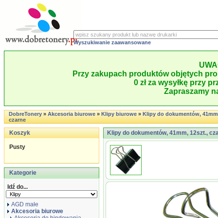
Wyszukiwanie zaawansowane
UWA
Przy zakupach produktów objętych pro
0 zł za wysyłkę przy pr
Zapraszamy na
DobreTonery
»
Akcesoria biurowe
»
Klipy biurowe
»
Klipy do dokumentów, 41mm, 
czarne
Koszyk
Klipy do dokumentów, 41mm, 12szt., cz
Pusty
Kategorie
Idź do...
AGD małe
Akcesoria biurowe