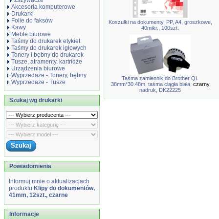
Zszywacze
Akcesoria komputerowe
Drukarki
Folie do faksów
Koszulki na dokumenty, PP, A4, groszkowe,
Kawy
40mikr., 100szt.
Meble biurowe
Taśmy do drukarek etykiet
Taśmy do drukarek igłowych
Tonery i bębny do drukarek
Tusze, atramenty, kartridże
Urządzenia biurowe
Wyprzedaże - Tonery, bębny
Taśma zamiennik do Brother QL
Wyprzedaże - Tusze
38mm*30.48m, taśma ciągła biała,
czarny
nadruk, DK22225
Szukaj wg drukarki
Powiadomienia
Informuj mnie o aktualizacjach
produktu
Klipy do dokumentów,
41mm, 12szt., czarne
Informacje