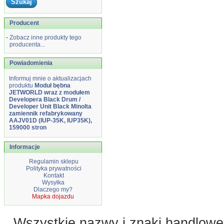
Producent
-
Zobacz inne produkty tego
producenta...
Powiadomienia
Informuj mnie o aktualizacjach
produktu
Moduł bębna
JETWORLD wraz z modułem
Developera Black Drum /
Developer Unit Black Minolta
zamiennik refabrykowany
AAJV01D (IUP-35K, IUP35K),
159000 stron
Informacje
Regulamin sklepu
Polityka prywatności
Kontakt
Wysyłka
Dlaczego my?
Mapka dojazdu
Wszystkie nazwy i znaki handlowe 