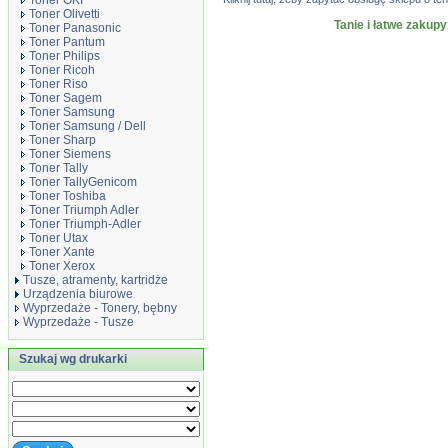
Toner OKI
Toner Olivetti
Tanie i łatwe zakupy
Toner Panasonic
Toner Pantum
Toner Philips
Toner Ricoh
Toner Riso
Toner Sagem
Toner Samsung
Toner Samsung / Dell
Toner Sharp
Toner Siemens
Toner Tally
Toner TallyGenicom
Toner Toshiba
Toner Triumph Adler
Toner Triumph-Adler
Toner Utax
Toner Xante
Toner Xerox
Tusze, atramenty, kartridże
Urządzenia biurowe
Wyprzedaże - Tonery, bębny
Wyprzedaże - Tusze
Szukaj wg drukarki