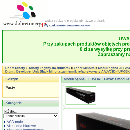
Wyszukiwanie zaawansowane
UWA
Przy zakupach produktów objętych pro
0 zł za wysyłkę przy pr
Zapraszamy na
DobreTonery
»
Tonery i bębny do drukarek
»
Toner Minolta
»
Moduł bębna JETWO
Drum / Developer Unit Black Minolta zamiennik refabrykowany AAJV01D (IUP-35K,
Koszyk
Moduł bębna JETWORLD wraz z modułem 
Pusty
Kategorie
Idź do...
AGD małe
Akcesoria biurowe