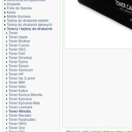
Akcesoria komputerowe
Drukarki
Folie do faksów
Kawy
Meble biurowe
Taśmy do drukarek etykiet
Taśmy do drukarek igłowych
Tonery i bębny do drukarek
Toner
Toner Apple
Toner Brother
Toner Canon
Moduł bębna JETWORLD wraz z 
Toner DEC
Developer Unit Black Minolta...
Toner Dell
Toner Develop
Toner Dymo
Toner Epson
Toner Genicom
Toner HP
Toner Hp S-print
Toner IBM
Toner Intec
Toner Katun
Toner Konica Minolta
Toner Kyocera
Toner Kyocera-Mita
Toner Lexmark
Toner Minolta
Toner Muratec
Toner Nashuatec
Toner NRG
Toner Oce
Kliknij tutaj, żeby zapytać obsługę sklepu o