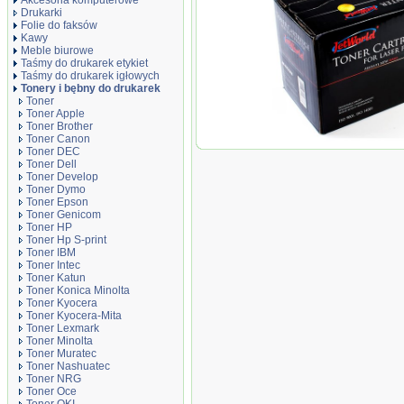
Akcesoria komputerowe
Drukarki
Folie do faksów
Kawy
Meble biurowe
Taśmy do drukarek etykiet
Taśmy do drukarek igłowych
Tonery i bębny do drukarek
Toner
Toner Apple
Toner Brother
Toner Canon
Moduł Bębna JetWorld C
Toner DEC
CLP360, SLC430 zamienni
Toner Dell
Toner Develop
Toner Dymo
Toner Epson
Toner Genicom
Toner HP
Toner Hp S-print
Toner IBM
Toner Intec
Toner Katun
Toner Konica Minolta
Toner Kyocera
Toner Kyocera-Mita
Toner Lexmark
Toner Minolta
Toner Muratec
Toner Nashuatec
Toner NRG
Toner Oce