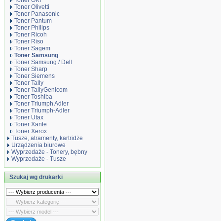
Toner OKI
Toner Olivetti
Toner Panasonic
Toner Pantum
Toner Philips
Toner Ricoh
Toner Riso
Toner Sagem
Toner Samsung
Toner Samsung / Dell
Toner Sharp
Toner Siemens
Toner Tally
Toner TallyGenicom
Toner Toshiba
Toner Triumph Adler
Toner Triumph-Adler
Toner Utax
Toner Xante
Toner Xerox
Tusze, atramenty, kartridże
Urządzenia biurowe
Wyprzedaże - Tonery, bębny
Wyprzedaże - Tusze
Szukaj wg drukarki