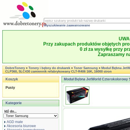
Wyszukiwanie zaawansowane
UWA
Przy zakupach produktów objętych pro
0 zł za wysyłkę przy pr
Zapraszamy na
DobreTonery
»
Tonery i bębny do drukarek
»
Toner Samsung
»
Moduł Bębna JetW
CLP360, SLC430 zamiennik refabrykowany CLT-R406 16K, 16000 stron
Koszyk
Moduł Bębna JetWorld Czterokolorowy 
Pusty
Kategorie
Idź do...
AGD małe
Akcesoria biurowe