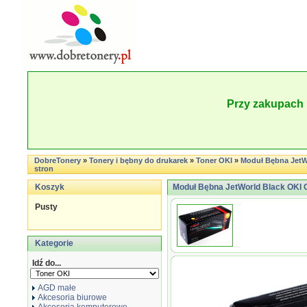
Przy zakupach 
DobreTonery
»
Tonery i bębny do drukarek
»
Toner OKI
»
Moduł Bębna JetW
stron
Koszyk
Moduł Bębna JetWorld Black OKI 
Pusty
Kategorie
Idź do...
AGD małe
Akcesoria biurowe