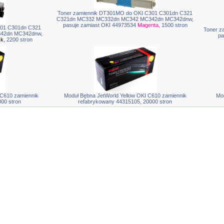
Toner zamiennik DT301MO do OKI C301 C301dn C321
C321dn MC332 MC332dn MC342 MC342dn MC342dnw,
pasuje zamiast OKI 44973534
Magenta
, 1500 stron
301 C301dn C321
Toner z
42dn MC342dnw,
pa
ck
, 2200 stron
C610 zamiennik
Moduł Bębna JetWorld Yellow OKI C610 zamiennik
Mo
00 stron
refabrykowany 44315105, 20000 stron