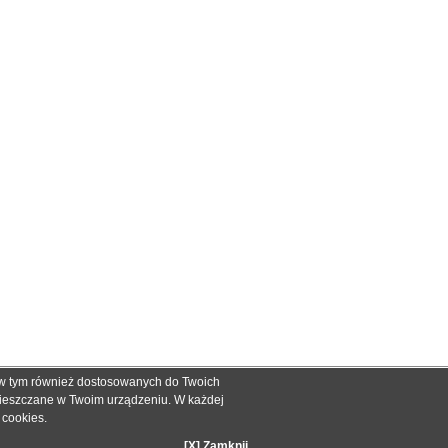
, w tym również dostosowanych do Twoich
ch informacyjnych dla określenia kompatybilności produktów.
mieszczane w Twoim urządzeniu. W każdej
dnak nie mogą być podstawą roszczeń.
e cookies
.
zakupie.
[X] Zamknij