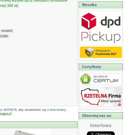
armowej wysyłki (przy zakupach produktów
Wysyłka
iej 300 zł).
 modeli:
10dtn
Certyfikaty
: 8475678, aby dowiedzieć się o inne tonery.
bujesz!
Obserwuj nas na:
DobreTonery