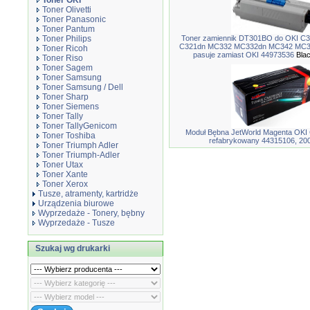
Toner OKI
Toner Olivetti
Toner Panasonic
Toner Pantum
Toner Philips
Toner zamiennik DT301BO do OKI C
C321dn MC332 MC332dn MC342 MC3
Toner Ricoh
pasuje zamiast OKI 44973536
Bla
Toner Riso
Toner Sagem
Toner Samsung
Toner Samsung / Dell
Toner Sharp
Toner Siemens
Toner Tally
Toner TallyGenicom
Moduł Bębna JetWorld Magenta OKI 
Toner Toshiba
refabrykowany 44315106, 200
Toner Triumph Adler
Toner Triumph-Adler
Toner Utax
Toner Xante
Toner Xerox
Tusze, atramenty, kartridże
Urządzenia biurowe
Wyprzedaże - Tonery, bębny
Wyprzedaże - Tusze
Szukaj wg drukarki