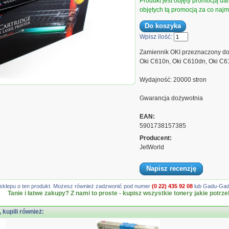
Produkt jest objęty promocją d
objętych tą promocją za co najmn
Wpisz ilość:
Zamiennik OKI przeznaczony do
Oki C610n, Oki C610dn, Oki C6
Wydajność: 20000 stron
ld Black OKI C610 zamiennik
5108, 20000 stron
Gwarancja dożywotnia
EAN:
5901738157385
Producent:
JetWorld
Napisz recenzję
gę sklepu o ten produkt. Możesz również zadzwonić pod numer
(0 22) 435 92 08
lub Gadu-Gadu
Tanie i łatwe zakupy? Z nami to proste - kupisz wszystkie tonery jakie potrze
, kupili również: