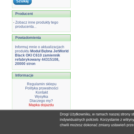
Producent
-
Zobacz inne produkty tego
producenta...
Powiadomienia
Informuj mnie o aktualizacjach
produktu
Moduł Bębna JetWorld
Black OKI C610 zamiennik
refabrykowany 44315108,
20000 stron
Informacje
Regulamin sklepu
Polityka prywatności
Kontakt
Wysyłka
Dlaczego my?
Mapka dojazdu
Drogi Użytkowniku, w ramach naszej strony s
Wszystkie nazwy i znaki handlowe użyte na stronie sklepu d
indywidualnych potrzeb. Korzystanie z witry
Mimo dołożenia wszelkich starań nie
chwili możesz dokonać zmiany ustawień przegl
W przyp