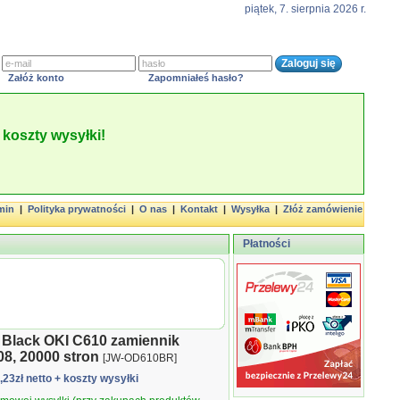
piątek, 7. sierpnia 2026 r.
Załóż konto
Zapomniałeś hasło?
koszty wysyłki!
min
|
Polityka prywatności
|
O nas
|
Kontakt
|
Wysyłka
|
Złóż zamówienie
Płatności
 Black OKI C610 zamiennik
8, 20000 stron
[JW-OD610BR]
1,23zł netto
+ koszty wysyłki