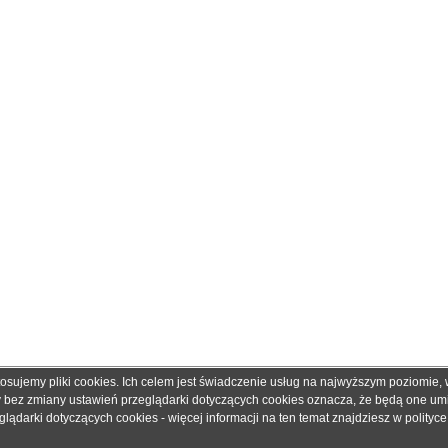
tosujemy pliki cookies. Ich celem jest świadczenie usług na najwyższym poziomie
obretonery.pl są znakami zastrzeżonymi dla ich właścicieli i zostały użyte wyłącznie w cela
ny bez zmiany ustawień przeglądarki dotyczących cookies oznacza, że będą one u
 gwarantujemy, że publikowane dane techniczne nie zawierają braków lub błędów, które je
ądarki dotyczących cookies - więcej informacji na ten temat znajdziesz w
polityc
adku jakichkolwiek wątpliwości prosimy o kontakt z handlowcem przed podjęciem decyzji o 
© 2006 - 2019. Sklep z tonerami
dobretonery.pl