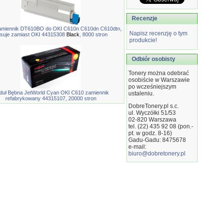
Recenzje
amiennik DT610BO do OKI C610n C610dn C610dtn,
Napisz recenzję o tym
suje zamiast OKI 44315308
Black
, 8000 stron
produkcie!
Odbiór osobisty
Tonery można odebrać
osobiście w Warszawie
po wcześniejszym
duł Bębna JetWorld Cyan OKI C610 zamiennik
ustaleniu.
refabrykowany 44315107, 20000 stron
DobreTonery.pl s.c.
ul. Wyczółki 51/53
02-820
Warszawa
tel. (22) 435 92 08 (pon.-
pt. w godz. 8-16)
Gadu-Gadu: 8475678
e-mail:
biuro@dobretonery.pl