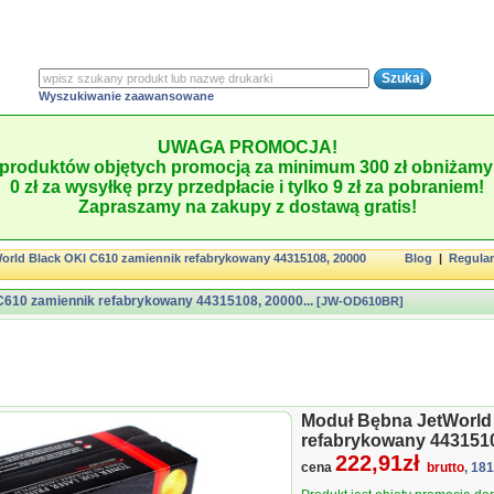
Wyszukiwanie zaawansowane
UWAGA PROMOCJA!
produktów objętych promocją za minimum 300 zł obniżamy 
0 zł za wysyłkę przy przedpłacie i tylko 9 zł za pobraniem!
Zapraszamy na zakupy z dostawą gratis!
orld Black OKI C610 zamiennik refabrykowany 44315108, 20000
Blog
|
Regula
C610 zamiennik refabrykowany 44315108, 20000...
[JW-OD610BR]
Moduł Bębna JetWorld
refabrykowany 4431510
222,91zł
cena
brutto
, 18