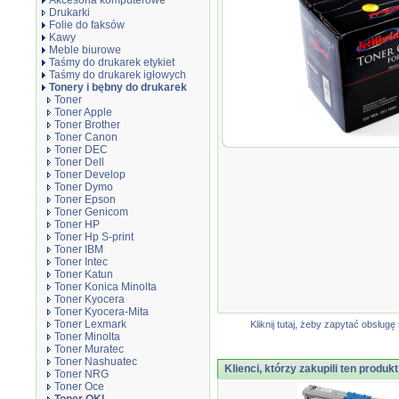
Akcesoria komputerowe
Drukarki
Folie do faksów
Kawy
Meble biurowe
Taśmy do drukarek etykiet
Taśmy do drukarek igłowych
Tonery i bębny do drukarek
Toner
Toner Apple
Toner Brother
Toner Canon
Moduł Bębna JetWor
Toner DEC
refabrykowany 4431
Toner Dell
Toner Develop
Toner Dymo
Toner Epson
Toner Genicom
Toner HP
Toner Hp S-print
Toner IBM
Toner Intec
Toner Katun
Toner Konica Minolta
Toner Kyocera
Toner Kyocera-Mita
Toner Lexmark
Kliknij tutaj, żeby zapytać obsłu
Toner Minolta
Toner Muratec
Toner Nashuatec
Klienci, którzy zakupili ten produkt
Toner NRG
Toner Oce