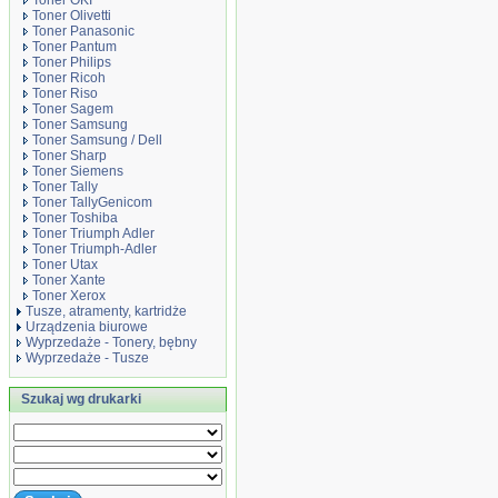
Toner OKI
Toner Olivetti
Toner Panasonic
Toner Pantum
Toner Philips
Toner Ricoh
Toner Riso
Toner Sagem
Toner Samsung
Toner Samsung / Dell
Toner Sharp
Toner Siemens
Toner Tally
Toner TallyGenicom
Toner Toshiba
Toner Triumph Adler
Toner Triumph-Adler
Toner Utax
Toner Xante
Toner Xerox
Tusze, atramenty, kartridże
Urządzenia biurowe
Wyprzedaże - Tonery, bębny
Wyprzedaże - Tusze
Szukaj wg drukarki