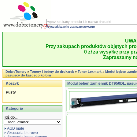
Wyszukiwanie zaawansowane
UWA
Przy zakupach produktów objętych pro
0 zł za wysyłkę przy pr
Zapraszamy na
DobreTonery
»
Tonery i bębny do drukarek
»
Toner Lexmark
»
Moduł bęben zamie
pasujący do każdego koloru
Koszyk
Moduł bęben zamiennik DT950DL, pasuj
Pusty
Kategorie
Idź do...
AGD małe
Akcesoria biurowe