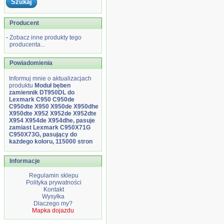
Producent
-
Zobacz inne produkty tego
producenta...
Powiadomienia
Informuj mnie o aktualizacjach
produktu
Moduł bęben
zamiennik DT950DL do
Lexmark C950 C950de
C950dte X950 X950de X950dhe
X950dte X952 X952de X952dte
X954 X954de X954dhe, pasuje
zamiast Lexmark C950X71G
C950X73G, pasujący do
każdego koloru, 115000 stron
Informacje
Regulamin sklepu
Polityka prywatności
Kontakt
Wysyłka
Dlaczego my?
Mapka dojazdu