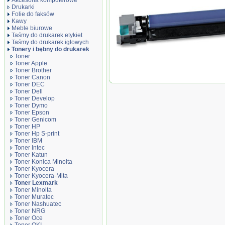
Akcesoria komputerowe
Drukarki
Folie do faksów
Kawy
Meble biurowe
Taśmy do drukarek etykiet
Taśmy do drukarek igłowych
Tonery i bębny do drukarek
Moduł bęben zamiennik DT950DL, pasu
Toner
Toner Apple
Toner Brother
Toner Canon
Toner DEC
Toner Dell
Toner Develop
Toner Dymo
Toner Epson
Toner Genicom
Toner HP
Toner Hp S-print
Toner IBM
Toner Intec
Toner Katun
Toner Konica Minolta
Toner Kyocera
Toner Kyocera-Mita
Toner Lexmark
Toner Minolta
Toner Muratec
Toner Nashuatec
Toner NRG
Toner Oce