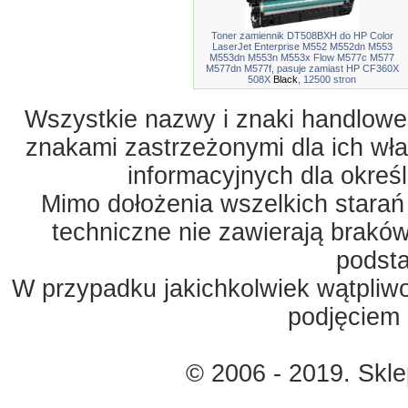
Toner zamiennik DT508BXH do HP Color
LaserJet Enterprise M552 M552dn M553
M553dn M553n M553x Flow M577c M577
M577dn M577f, pasuje zamiast HP CF360X
508X
Black
, 12500 stron
Wszystkie nazwy i znaki handlowe 
znakami zastrzeżonymi dla ich właś
informacyjnych dla okreś
Mimo dołożenia wszelkich starań
techniczne nie zawierają braków
podst
W przypadku jakichkolwiek wątpliw
podjęciem 
© 2006 - 2019. Skl