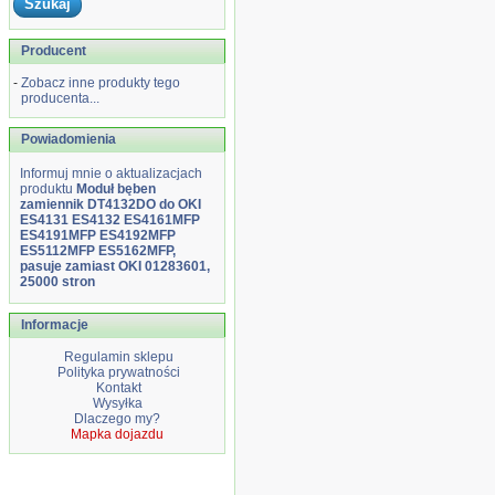
Producent
-
Zobacz inne produkty tego
producenta...
Powiadomienia
Informuj mnie o aktualizacjach
produktu
Moduł bęben
zamiennik DT4132DO do OKI
ES4131 ES4132 ES4161MFP
ES4191MFP ES4192MFP
ES5112MFP ES5162MFP,
pasuje zamiast OKI 01283601,
25000 stron
Informacje
Regulamin sklepu
Polityka prywatności
Kontakt
Wysyłka
Dlaczego my?
Mapka dojazdu