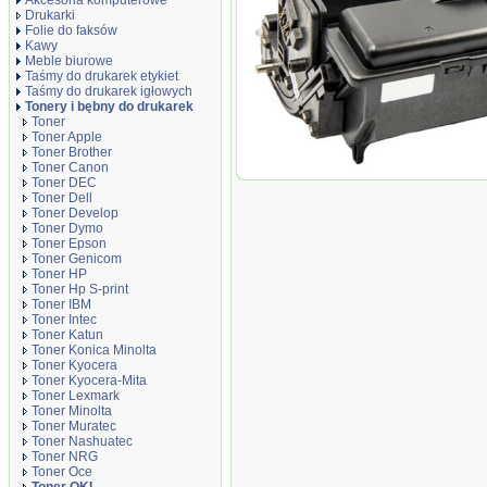
Akcesoria komputerowe
Drukarki
Folie do faksów
Kawy
Meble biurowe
Taśmy do drukarek etykiet
Taśmy do drukarek igłowych
Tonery i bębny do drukarek
Toner
Toner Apple
Toner Brother
Toner Canon
Moduł bęben zamiennik DT4132DO
Toner DEC
Toner Dell
Toner Develop
Toner Dymo
Toner Epson
Toner Genicom
Toner HP
Toner Hp S-print
Toner IBM
Toner Intec
Toner Katun
Toner Konica Minolta
Toner Kyocera
Toner Kyocera-Mita
Toner Lexmark
Toner Minolta
Toner Muratec
Toner Nashuatec
Toner NRG
Toner Oce