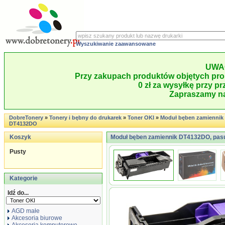
Wyszukiwanie zaawansowane
UWA
Przy zakupach produktów objętych pro
0 zł za wysyłkę przy pr
Zapraszamy na
DobreTonery
»
Tonery i bębny do drukarek
»
Toner OKI
»
Moduł bęben zamiennik
DT4132DO
Koszyk
Moduł bęben zamiennik DT4132DO, pasu
Pusty
Kategorie
Idź do...
AGD małe
Akcesoria biurowe